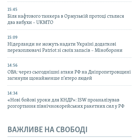
15:45
Біля нафтового танкера в Ормузькій протоці сталися
два вибухи – UKMTO
15:09
Нідерланди не можуть надати Україні додаткові
перехоплювачі Patriot зі своїх запасів – Міноборони
14:56
ОВА: через сьогоднішні атаки РФ на Дніпропетровщині
загинули щонайменше п’ятеро людей
14:34
«Нові бойові уроки для КНДР»: ISW проаналізував
розгортання північнокорейських ракетних сил у РФ
ВАЖЛИВЕ НА СВОБОДІ