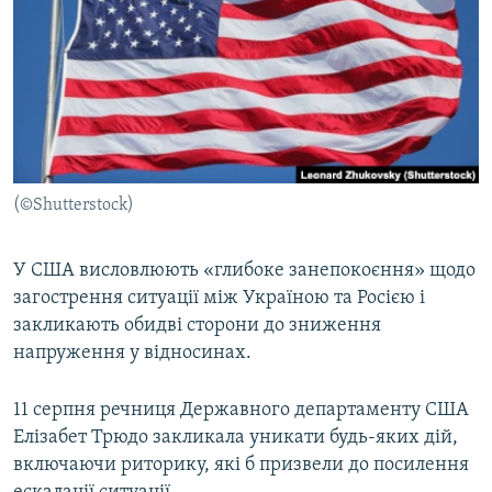
МУЛЬТИМЕДІА
ФОТО
СПЕЦПРОЄКТИ
ПОДКАСТИ
КРИМ РЕАЛІЇ
(©Shutterstock)
РУС
УКР
У США висловлюють «глибоке занепокоєння» щодо
загострення ситуації між Україною та Росією і
КТАТ
закликають обидві сторони до зниження
напруження у відносинах.
ДОЛУЧАЙСЯ!
11 серпня речниця Державного департаменту США
Елізабет Трюдо закликала уникати будь-яких дій,
включаючи риторику, які б призвели до посилення