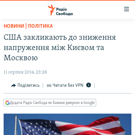
Доступність
посилання
Перейти
НОВИНИ | ПОЛІТИКА
до
РАДІО СВОБОДА – 70 РОКІВ
США закликають до зниження
основного
ВСЕ ЗА ДОБУ
матеріалу
напруження між Києвом та
СТАТТІ
Перейти
Москвою
до
ВІЙНА
ПОЛІТИКА
основної
11 серпня 2016, 23:28
РОСІЙСЬКА «ФІЛЬТРАЦІЯ»
ЕКОНОМІКА
навігації
Перейти
Поділитись
Читати без VPN
ДОНБАС.РЕАЛІЇ
СУСПІЛЬСТВО
до
КРИМ.РЕАЛІЇ
КУЛЬТУРА
пошуку
Додати Радіо Свобода як бажане джерело в Google
ТИ ЯК?
СПОРТ
СХЕМИ
УКРАЇНА
КИТАЙ.ВИКЛИКИ
СВІТ