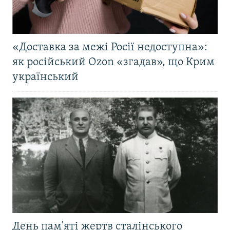
«Доставка за межі Росії недоступна»:
як російський Ozon «згадав», що Крим
український
День пам'яті жертв сталінського