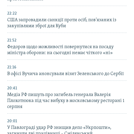
22:22
США запровадили санкції проти осіб, пов’язаних із
закупівлями зброї для Куби
21:52
Федоров щодо можливості повернутися на посаду
міністра оборони: на сьогодні немає чіткого «ні»
21:16
В офісі Вучича анонсували візит Зеленського до Сербії
20:41
Медіа РФ пишуть про загибель генерала Валерія
Плохотнюка під час вибуху в московському ресторані 1
серпня
20:01
У Павлограді удар РФ знищив депо «Укрпошти»,
загинули дві працівниці – Смілянський