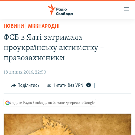
Доступність
посилання
Перейти
НОВИНИ | МІЖНАРОДНІ
до
РАДІО СВОБОДА – 70 РОКІВ
ФСБ в Ялті затримала
основного
ВСЕ ЗА ДОБУ
матеріалу
проукраїнську активістку –
СТАТТІ
Перейти
правозахисники
до
ВІЙНА
ПОЛІТИКА
основної
18 липня 2016, 22:50
РОСІЙСЬКА «ФІЛЬТРАЦІЯ»
ЕКОНОМІКА
навігації
Перейти
Поділитись
Читати без VPN
ДОНБАС.РЕАЛІЇ
СУСПІЛЬСТВО
до
КРИМ.РЕАЛІЇ
КУЛЬТУРА
пошуку
Додати Радіо Свобода як бажане джерело в Google
ТИ ЯК?
СПОРТ
СХЕМИ
УКРАЇНА
КИТАЙ.ВИКЛИКИ
СВІТ