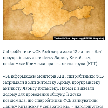
МУЛЬТИМЕДІА
ФОТО
СПЕЦПРОЄКТИ
ПОДКАСТИ
КРИМ РЕАЛІЇ
РУС
Співробітники ФСБ Росії затримали 18 липня в Ялті
проукраїнську активістку Ларису Китайську,
УКР
повідомляє Кримська правозахисна група (КПГ).
КТАТ
«За інформацією моніторів КПГ, співробітники ФСБ
ДОЛУЧАЙСЯ!
затримали в Ялті жительку Криму, проукраїнську
активісту Ларису Китайську. Наразі її відвезли
додому для проведення обшуку. Її дочка
повідомила, що співробітники ФСБ звинуватили
Ларису Китайську у сепаратизмі», – наголошується