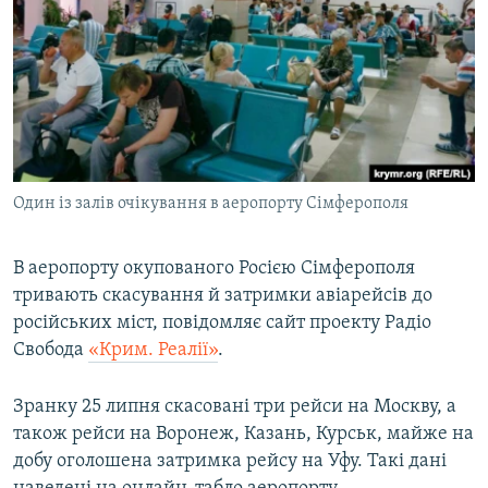
МУЛЬТИМЕДІА
ФОТО
СПЕЦПРОЄКТИ
ПОДКАСТИ
КРИМ РЕАЛІЇ
Один із залів очікування в аеропорту Сімферополя
РУС
УКР
В аеропорту окупованого Росією Сімферополя
тривають скасування й затримки авіарейсів до
КТАТ
російських міст, повідомляє сайт проекту Радіо
Свобода
«Крим. Реалії»
.
ДОЛУЧАЙСЯ!
Зранку 25 липня скасовані три рейси на Москву, а
також рейси на Воронеж, Казань, Курськ, майже на
добу оголошена затримка рейсу на Уфу. Такі дані