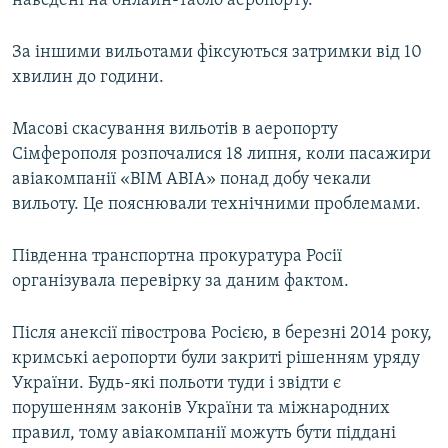
наведені на онлайн-табло аеропорту.
Усі сайти RFE/RL
За іншими вильотами фіксуються затримки від 10
хвилин до години.
Масові скасування вильотів в аеропорту
Сімферополя розпочалися 18 липня, коли пасажири
авіакомпанії «ВІМ АВІА» понад добу чекали
вильоту. Це пояснювали технічними проблемами.
Південна транспортна прокуратура Росії
організувала перевірку за даним фактом.
Після анексії півострова Росією, в березні 2014 року,
кримські аеропорти були закриті рішенням уряду
України. Будь-які польоти туди і звідти є
порушенням законів України та міжнародних
правил, тому авіакомпанії можуть бути піддані