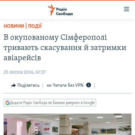
Доступність
посилання
Перейти
НОВИНИ | ПОДІЇ
до
РАДІО СВОБОДА – 70 РОКІВ
В окупованому Сімферополі
основного
ВСЕ ЗА ДОБУ
матеріалу
тривають скасування й затримки
СТАТТІ
Перейти
авіарейсів
до
ВІЙНА
ПОЛІТИКА
основної
25 липня 2016, 10:27
РОСІЙСЬКА «ФІЛЬТРАЦІЯ»
ЕКОНОМІКА
навігації
Перейти
Поділитись
Читати без VPN
ДОНБАС.РЕАЛІЇ
СУСПІЛЬСТВО
до
КРИМ.РЕАЛІЇ
КУЛЬТУРА
пошуку
Додати Радіо Свобода як бажане джерело в Google
ТИ ЯК?
СПОРТ
СХЕМИ
УКРАЇНА
КИТАЙ.ВИКЛИКИ
СВІТ