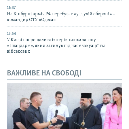
16:37
На Кінбурні армія РФ перебуває «у глухій обороні» –
командир ОТУ «Одеса»
15:54
У Києві попрощалися із керівником загону
«Плацдарм», який загинув під час евакуації тіл
військових
ВАЖЛИВЕ НА СВОБОДІ