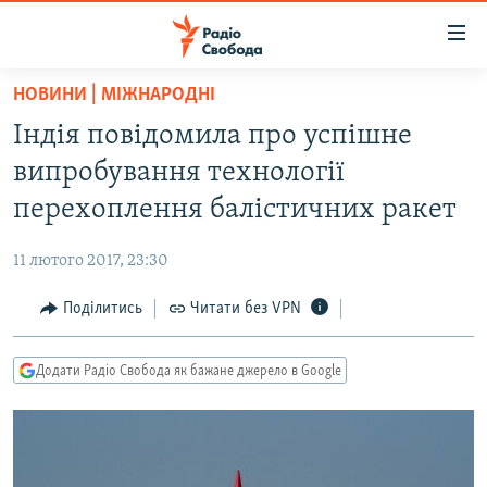
Доступність
посилання
Перейти
НОВИНИ | МІЖНАРОДНІ
до
РАДІО СВОБОДА – 70 РОКІВ
Індія повідомила про успішне
основного
ВСЕ ЗА ДОБУ
матеріалу
випробування технології
СТАТТІ
Перейти
перехоплення балістичних ракет
до
ВІЙНА
ПОЛІТИКА
основної
11 лютого 2017, 23:30
РОСІЙСЬКА «ФІЛЬТРАЦІЯ»
ЕКОНОМІКА
навігації
Перейти
Поділитись
Читати без VPN
ДОНБАС.РЕАЛІЇ
СУСПІЛЬСТВО
до
КРИМ.РЕАЛІЇ
КУЛЬТУРА
пошуку
Додати Радіо Свобода як бажане джерело в Google
ТИ ЯК?
СПОРТ
СХЕМИ
УКРАЇНА
ПРИАЗОВ’Я
СВІТ