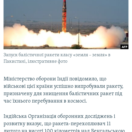
КИТАЙ.ВИКЛИКИ
МУЛЬТИМЕДІА
ФОТО
СПЕЦПРОЄКТИ
ПОДКАСТИ
Запуск балістичної ракети класу «земля – земля» в
Пакистані, ілюстративне фото
КРИМ РЕАЛІЇ
РУС
Міністерство оборони Індії повідомило, що
УКР
військові цієї країни успішно випробували ракету,
КТАТ
призначену для знищення балістичних ракет під
час їхнього перебування в космосі.
ДОЛУЧАЙСЯ!
Індійська Організація оборонних досліджень і
розвитку вказує, що ракета-перехоплювач 11
лютого на висоті 100 кілометрів над Бенгальською