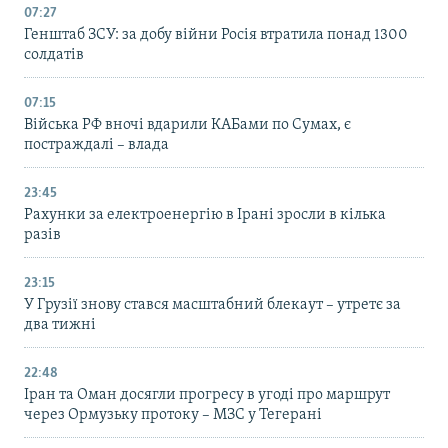
07:27
Генштаб ЗСУ: за добу війни Росія втратила понад 1300
солдатів
07:15
Війська РФ вночі вдарили КАБами по Сумах, є
постраждалі – влада
23:45
Рахунки за електроенергію в Ірані зросли в кілька
разів
23:15
У Грузії знову стався масштабний блекаут – утретє за
два тижні
22:48
Іран та Оман досягли прогресу в угоді про маршрут
через Ормузьку протоку – МЗС у Тегерані