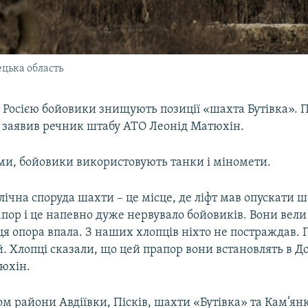
ецька область
Росією бойовики знищують позиції «шахта Бутівка». П
а заявив речник штабу АТО Леонід Матюхін.
ами, бойовики використовують танки і міномети.
ічна споруда шахти – це місце, де ліфт мав опускати ш
пор і це напевно дуже нервувало бойовиків. Вони вели
 ця опора впала. З наших хлопців ніхто не постраждав.
 Хлопці сказали, що цей прапор вони встановлять в До
юхін.
м райони Авдіївки, Пісків, шахти «Бутівка» та Кам’ян