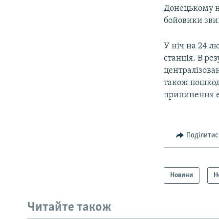
Донецькому на
бойовики зви
У ніч на 24 л
станція. В ре
централізован
також пошкодж
припинення ел
Поділитис
Новини
Н
Читайте також