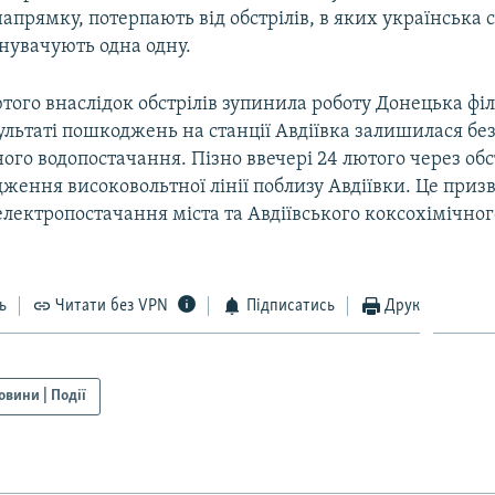
прямку, потерпають від обстрілів, в яких українська с
нувачують одна одну.
ютого внаслідок обстрілів зупинила роботу Донецька фі
зультаті пошкоджень на станції Авдіївка залишилася бе
ого водопостачання. Пізно ввечері 24 лютого через обс
ення високовольтної лінії поблизу Авдіївки. Це призв
ектропостачання міста та Авдіївського коксохімічного
ь
Читати без VPN
Підписатись
Друк
овини | Події