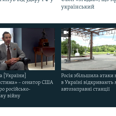
і
український
а [України]
Росія збільшила атаки 
стима» – сенатор США
в Україні відкривають 
ро російсько-
автозаправні станції
ьку війну