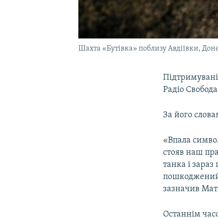
Шахта «Бутівка» поблизу Авдіївки, Дон
Підтримувані 
Радіо Свобод
За його слов
«Впала символ
стояв наш пра
танка і зараз
пошкоджений.
зазначив Мат
Останнім часо