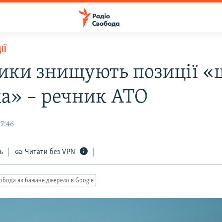
ІЇ
ики знищують позиції «
ка» – речник АТО
17:46
ь
Читати без VPN
обода як бажане джерело в Google