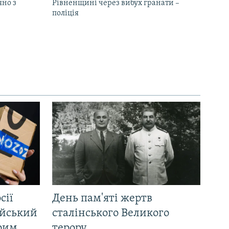
яно з
Рівненщині через вибух гранати –
поліція
сії
День пам'яті жертв
ійський
сталінського Великого
Крим
терору