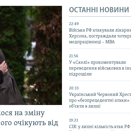
ОСТАННІ НОВИНИ
22:49
Війська РФ атакували лікарн
Херсона, постраждали чотир
медпрацівниці – МВА
21:56
У «Скелі» прокоментували
переведення військових в ін
підрозділи
20:33
Український Червоний Хрест
про «безпрецедентні атаки» 
об’єкти в липні
мося на зміну
19:23
ого очікують від
CIR: у липні кількість атак РФ