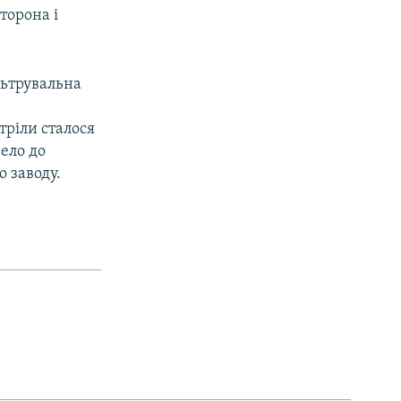
торона і
льтрувальна
з
тріли сталося
ело до
 заводу.