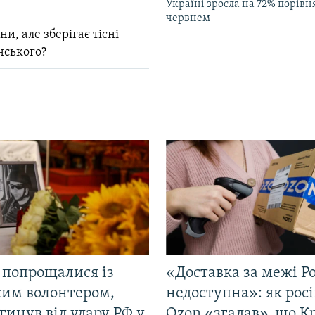
Україні зросла на 72% порівн
червнем
и, але зберігає тісні
нського?
 попрощалися із
«Доставка за межі Ро
ким волонтером,
недоступна»: як рос
гинув від удару РФ у
Ozon «згадав», що 