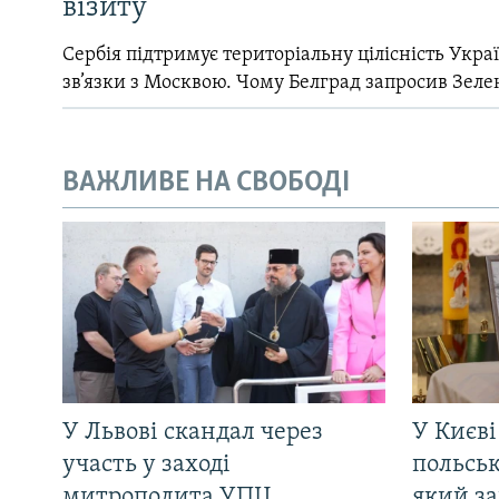
візиту
Сербія підтримує територіальну цілісність Україн
зв’язки з Москвою. Чому Белград запросив Зеле
ВАЖЛИВЕ НА СВОБОДІ
У Львові скандал через
У Києві
участь у заході
польсь
митрополита УПЦ
який за