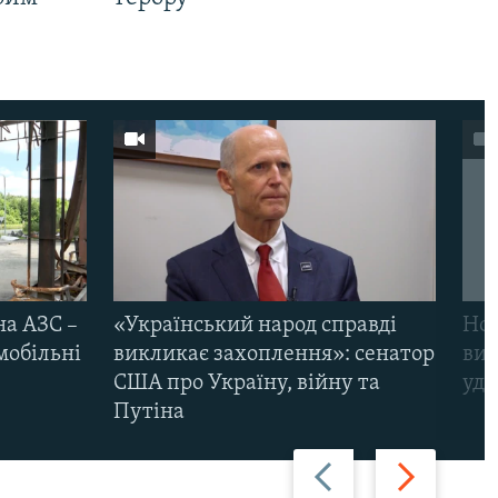
на АЗС –
«Український народ справді
Нов
мобільні
викликає захоплення»: сенатор
виж
США про Україну, війну та
уда
Путіна
Назад
Вперед