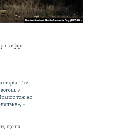
ро в ефірі
ахтарів. Там
 вогонь з
 Прапор теж не
нецьку», –
ки, що на