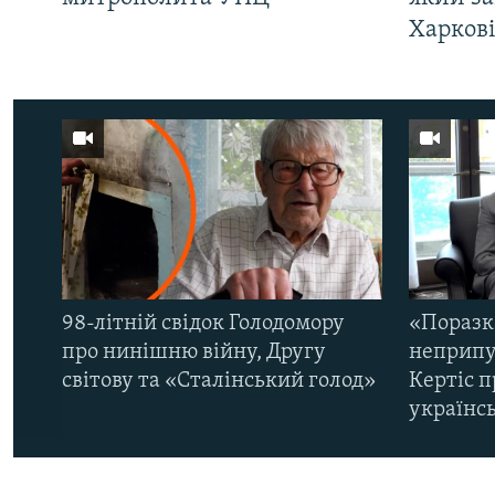
Харков
98-літній свідок Голодомору
«Поразк
про нинішню війну, Другу
неприпу
світову та «Сталінський голод»
Кертіс п
українс