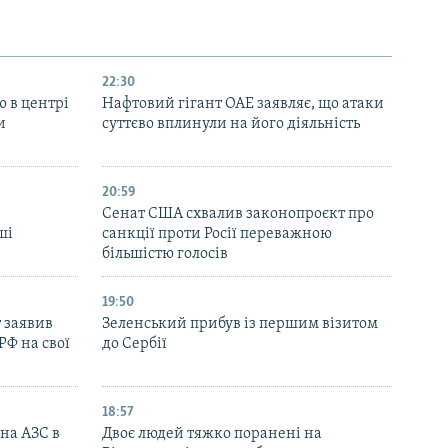
22:30
ю в центрі
Нафтовий гігант ОАЕ заявляє, що атаки
и
суттєво вплинули на його діяльність
20:59
Cенат США схвалив законопроєкт про
ші
санкції проти Росії переважною
більшістю голосів
19:50
 заявив
Зеленський прибув із першим візитом
РФ на свої
до Сербії
18:57
 на АЗС в
Двоє людей тяжко поранені на