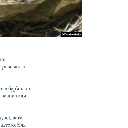
ної
етровського
 в бур’янах і
, зазначили
узеї, вага
 автомобіля