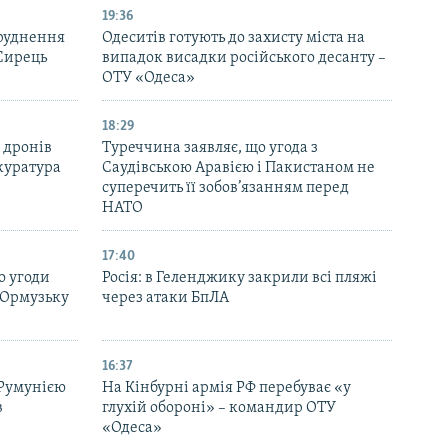
19:36
бруднення
Одеситів готують до захисту міста на
 Сирець
випадок висадки російського десанту –
ОТУ «Одеса»
18:29
 дронів
Туреччина заявляє, що угода з
куратура
Саудівською Аравією і Пакистаном не
суперечить її зобов’язанням перед
НАТО
17:40
о угоди
Росія: в Геленджику закрили всі пляжі
 Ормузьку
через атаки БпЛА
16:37
 Румунією
На Кінбурні армія РФ перебуває «у
в
глухій обороні» – командир ОТУ
«Одеса»