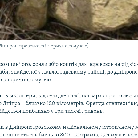
 Дніпропетровського історичного музею)
овщині оголосили збір коштів для перевезення рідкіс
аби, знайденої у Павлоградському районі, до Дніпроп
о історичного музею.
ть волонтери, від села, де пам’ятка зараз просто лежить
о Дніпра – близько 120 кілометрів. Оренда спецтехніки
бійдеться приблизно у три тисячі гривень.
ли в Дніпропетровському національному історичному м
ла оцінюється в близько 800 кілограмів, для музейного