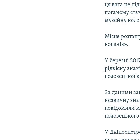
ця вага не пі
поганому стан
музейну коле
Місце розташ
копачів».
У березні 20
рідкісну знах
половецької к
За даними зав
незвичну зна
повідомили мі
половецького 
У Дніпропетр