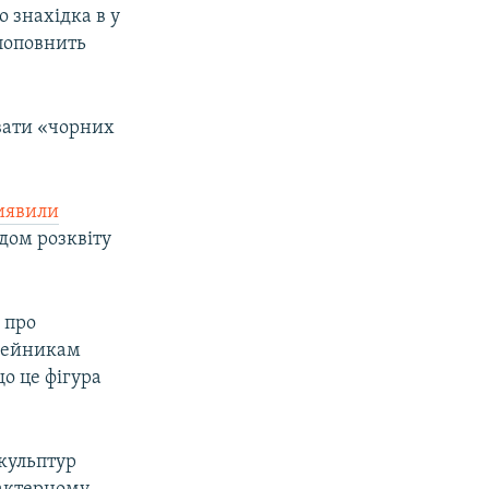
 знахідка в у
 поповнить
вати «чорних
иявили
одом розквіту
 про
узейникам
о це фігура
кульптур