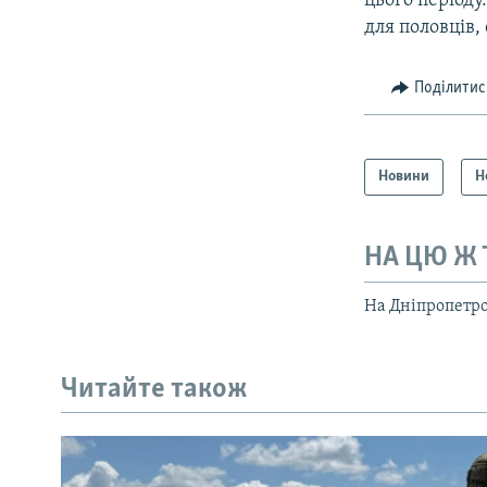
цього періоду
для половців,
Поділитис
Новини
Н
НА ЦЮ Ж
На Дніпропетро
Читайте також