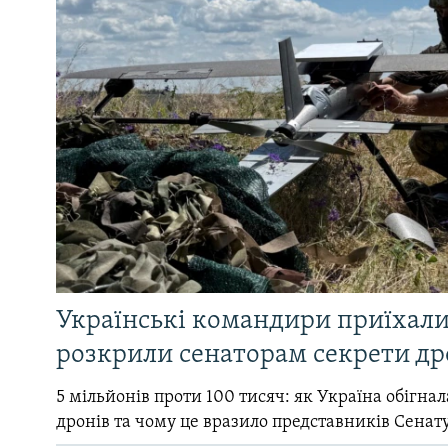
Українські командири приїхал
розкрили сенаторам секрети др
5 мільйонів проти 100 тисяч: як Україна обігна
дронів та чому це вразило представників Сенат