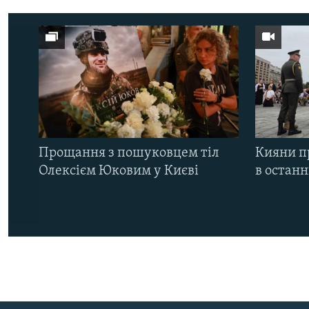
Прощання з пошуковцем тіл
Кияни п
Олексієм Юковим у Києві
в остан
КРИМ РЕАЛІЇ
РУС