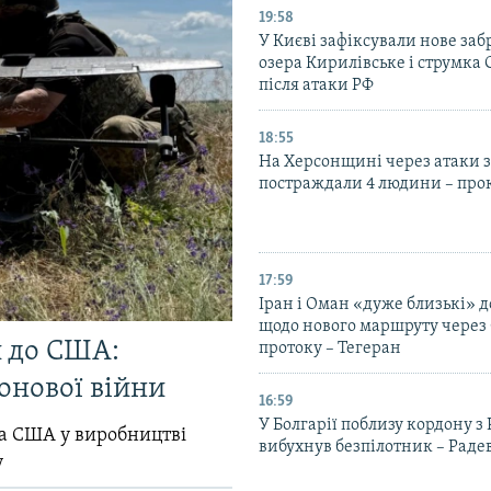
19:58
У Києві зафіксували нове за
озера Кирилівське і струмка
після атаки РФ
18:55
На Херсонщині через атаки з
постраждали 4 людини – про
17:59
Іран і Оман «дуже близькі» д
щодо нового маршруту через
и до США:
протоку – Тегеран
онової війни
16:59
У Болгарії поблизу кордону з
ла США у виробництві
вибухнув безпілотник – Раде
у