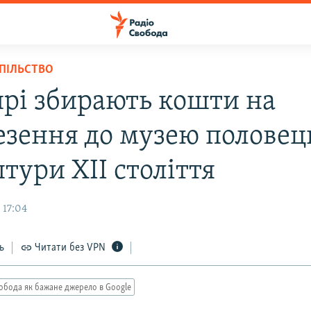
СПІЛЬСТВО
прі збирають кошти на
езення до музею половец
тури XIІ століття
 17:04
ь
Читати без VPN
обода як бажане джерело в Google