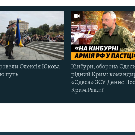
ровели Олексія Юкова
Кінбурн, оборона Одеси
ню путь
рідний Крим: команди
«Одеса» ЗСУ Денис Нос
Крим.Реалії