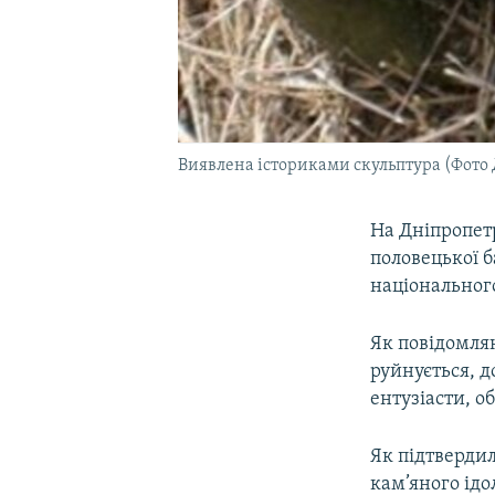
Виявлена істориками скульптура (Фото
На Дніпропетр
половецької б
національног
Як повідомляю
руйнується, д
ентузіасти, о
Як підтверди
кам’яного ідо