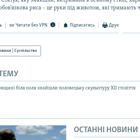
. Статуя, яку знайшли, витримана в певному стилі, ха
 обов’язкова риса – це руки під животом, які тримають 
ь
Читати без VPN
Підписатись
Друк
овини | Суспільство
 ТЕМУ
вщині біля поля знайшли половецьку скульптуру XIІ століття
ОСТАННІ НОВИНИ