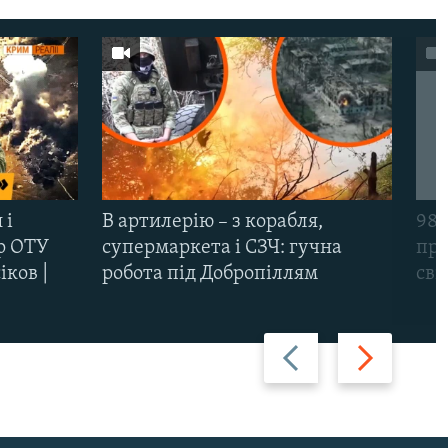
 і
В артилерію – з корабля,
98-
р ОТУ
супермаркета і СЗЧ: гучна
про
іков |
робота під Добропіллям
сві
Назад
Вперед