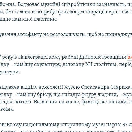
дйомна. Водночас музейні співробітники зазначають, що
і, без голови й потребує фахової реставрації перш ніж
кцію кам’яної пластики.
ування артефакту не розголошують, щоб не принаджу
17 року в Павлоградському районі Дніпропетровщини
в
ідку – кам’яну скульптуру, датовану XIІ століттям, пері
ультури.
ідувача відділу археології музею Олександра Старика,
хідку – кам’яну брилу, що нагадує фігуру людини, – м
сцеві жителі. Виїхавши на місце, фахівці визначили, щ
воїна.
овському національному історичному музеї наразі 97 с