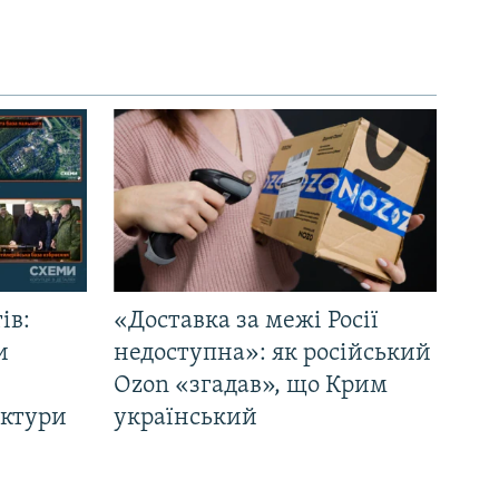
ів:
«Доставка за межі Росії
и
недоступна»: як російський
Ozon «згадав», що Крим
уктури
український