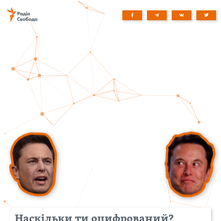
Наскільки ти оцифрований?