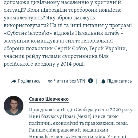
допоможе цивільному населенню у критичній
Усі сайти RFE/RL
ситуації? Коли підрозділи тероборони повністю
укомплектують? Яку зброю зможуть
використовувати? На ці та інші питання у програмі
«Суботнє інтерв'ю» відповів Начальник штабу –
заступник командувача сил територіальної
оборони полковник Сергій Собко, Герой України,
учасник рейду тилами супротивника біля
російського кордону у 2014 році.
Поділитись
Читати без VPN
Підписатись
Сашко Шевченко
Приєднався до Радіо Свобода у січні 2020 року.
Нині базуюсь у Празі (Чехія) і висвітлюю
політичні, економічні та правозахисні теми.
Раніше співпрацював із виданнями
Hromadske.ua та «Детектор медіа». У червні