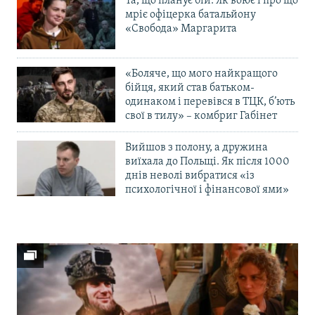
Та, що планує бій. Як воює і про що
мріє офіцерка батальйону
«Свобода» Маргарита
«Боляче, що мого найкращого
бійця, який став батьком-
одинаком і перевівся в ТЦК, б’ють
свої в тилу» – комбриг Габінет
Вийшов з полону, а дружина
виїхала до Польщі. Як після 1000
днів неволі вибратися «із
психологічної і фінансової ями»