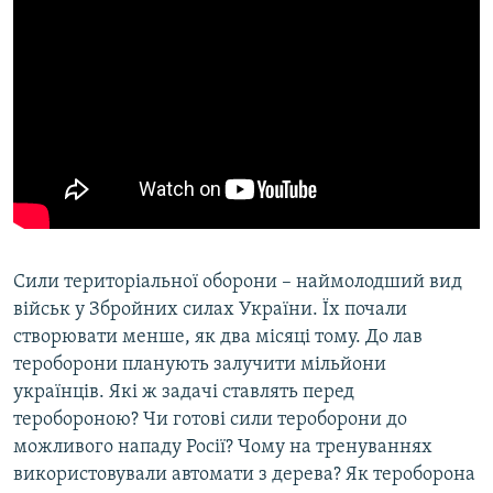
МУЛЬТИМЕДІА
ФОТО
СПЕЦПРОЄКТИ
ПОДКАСТИ
КРИМ РЕАЛІЇ
РУС
УКР
Сили територіальної оборони – наймолодший вид
КТАТ
військ у Збройних силах України. Їх почали
створювати менше, як два місяці тому. До лав
тероборони планують залучити мільйони
ДОЛУЧАЙСЯ!
українців. Які ж задачі ставлять перед
теробороною? Чи готові сили тероборони до
можливого нападу Росії? Чому на тренуваннях
використовували автомати з дерева? Як тероборона