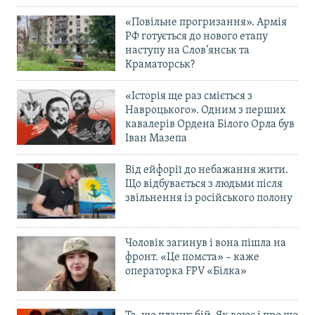
«Повільне прогризання». Армія
РФ готується до нового етапу
наступу на Слов’янськ та
Краматорськ?
«Історія ще раз сміється з
Навроцького». Одним з перших
кавалерів Ордена Білого Орла був
Іван Мазепа
Від ейфорії до небажання жити.
Що відбувається з людьми після
звільнення із російського полону
Чоловік загинув і вона пішла на
фронт. «Це помста» – каже
операторка FPV «Білка»