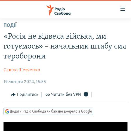
Доступність
посилання
Перейти
ПОДІЇ
до
РАДІО СВОБОДА – 70 РОКІВ
«Росія не відвела війська, ми
основного
ВСЕ ЗА ДОБУ
матеріалу
готуємось» – начальник штабу сил
СТАТТІ
Перейти
тероборони
до
ВІЙНА
ПОЛІТИКА
основної
Сашко Шевченко
РОСІЙСЬКА «ФІЛЬТРАЦІЯ»
ЕКОНОМІКА
навігації
Перейти
19 лютого 2022, 15:55
ДОНБАС.РЕАЛІЇ
СУСПІЛЬСТВО
до
КРИМ.РЕАЛІЇ
КУЛЬТУРА
Поділитись
Читати без VPN
пошуку
ТИ ЯК?
СПОРТ
Додати Радіо Свобода як бажане джерело в Google
СХЕМИ
УКРАЇНА
КИТАЙ.ВИКЛИКИ
СВІТ