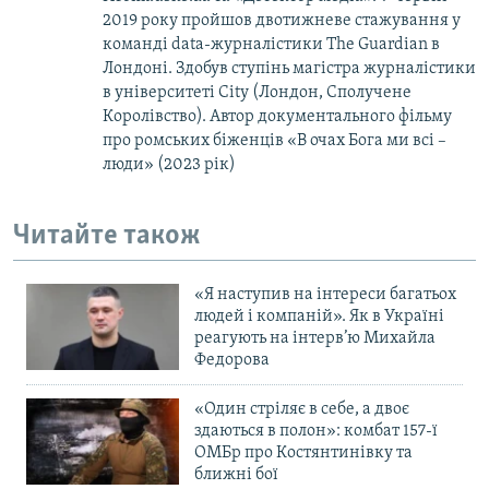
2019 року пройшов двотижневе стажування у
команді data-журналістики The Guardian в
Лондоні. Здобув ступінь магістра журналістики
в університеті City (Лондон, Сполучене
Королівство). Автор документального фільму
про ромських біженців «В очах Бога ми всі –
люди» (2023 рік)
Читайте також
«Я наступив на інтереси багатьох
людей і компаній». Як в Україні
реагують на інтерв’ю Михайла
Федорова
«Один стріляє в себе, а двоє
здаються в полон»: комбат 157-ї
ОМБр про Костянтинівку та
ближні бої