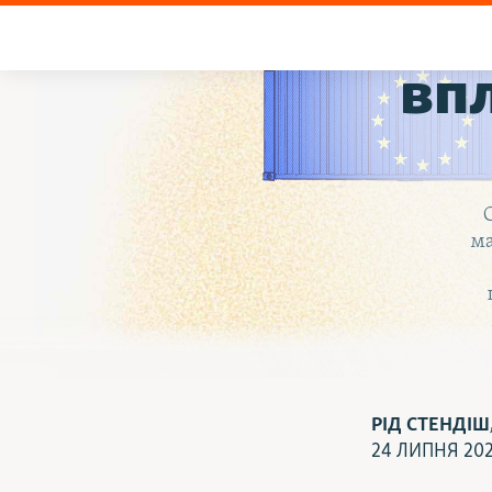
Як 
впл
ма
РІД СТЕНДІШ
24 ЛИПНЯ 20