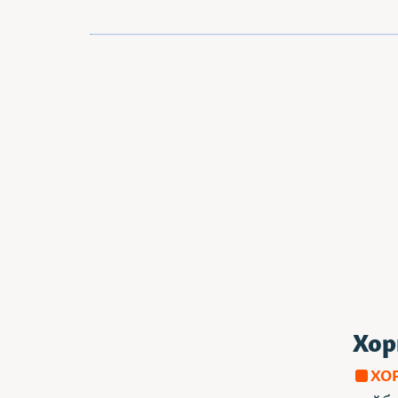
Хор
ХО