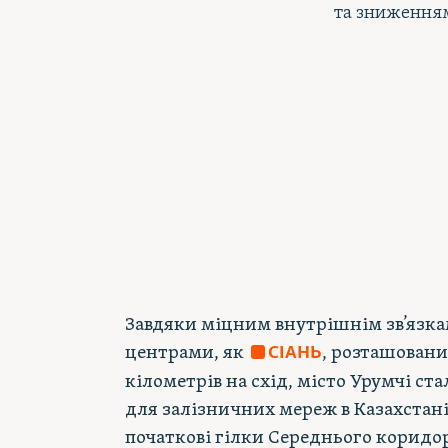
та зниженням
Завдяки міцним внутрішнім зв’язк
центрами, як
, розташовани
СІАНЬ
кілометрів на схід, місто Урумчі с
для залізничних мереж в Казахстані
початкові гілки Середнього коридор