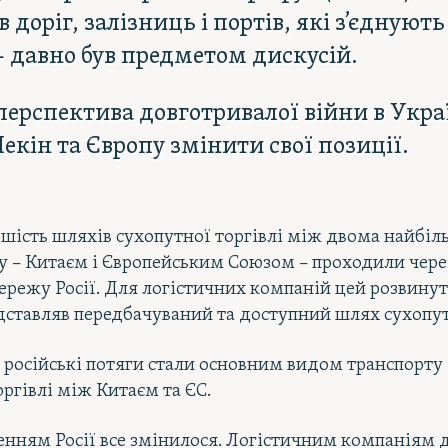
 доріг, залізниць і портів, які з’єднують
 давно був предметом дискусій.
перспектива довготривалої війни в Укра
екін та Європу змінити свої позиції.
ьшість шляхів сухопутної торгівлі між двома найбі
у – Китаєм і Європейським Союзом – проходили чере
ережу Росії. Для логістичних компаній цей розвину
ставляв передбачуваний та доступний шлях сухопутн
російські потяги стали основним видом транспорту
оргівлі між Китаєм та ЄС.
ненням Росії все змінилося. Логістичним компаніям 