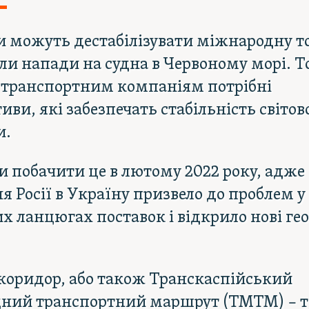
 можуть дестабілізувати міжнародну т
ли напади на судна в Червоному морі. 
і транспортним компаніям потрібні
иви, які забезпечать стабільність світов
и.
 побачити це в лютому 2022 року, адже
я Росії в Україну призвело до проблем у
х ланцюгах поставок і відкрило нові ге
коридор, або також Транскаспійський
ний транспортний маршрут (ТМТМ) – т