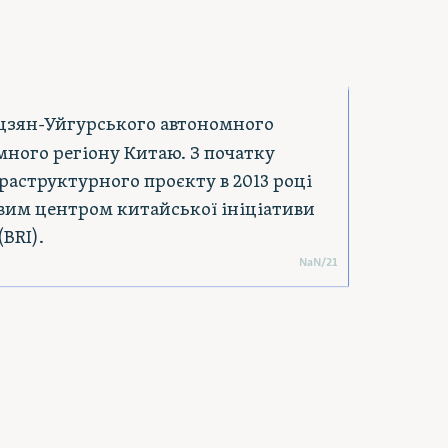
MapLibre
цзян-Уйгурського автономного
много регіону Китаю. З початку
аструктурного проєкту в 2013 році
овим центром китайської ініціативи
BRI).
NaN
/
21