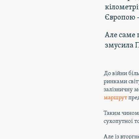
кілометрів
Європою –
Але саме 
змусила П
До війни біл
ринками світ
залізничну м
маршрут
пред
Таким чином 
сухопутної т
Але із вторг