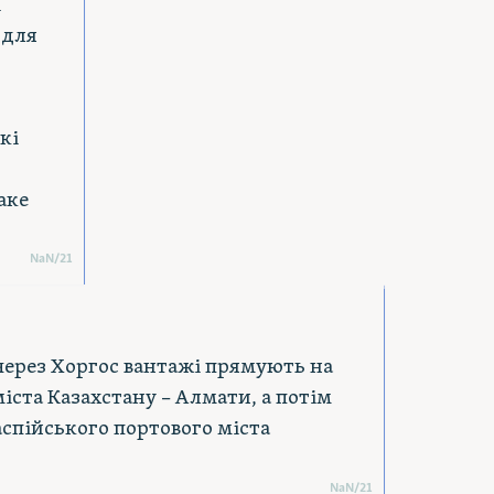
і
 для
кі
аке
NaN
/
21
через Хоргос вантажі прямують на
іста Казахстану – Алмати, а потім
аспійського портового міста
NaN
/
21