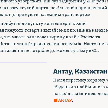
ижчого узбережжя. Він був відкритий у 2015 році 
ав назву «сухий порт», оскільки він призначений
жів, що прямують наземним транспортом.
 прибуття до пункту контейнерні крани
антажують товари з китайських поїздів на казахсь
и, які мають однакову ширину колії з Росією та
істю колишніх радянських республік. Наступне т
антаження не потрібне до моменту в’їзду в ЄС.
Актау, Казахстан
Після перетину кордону 
південь до найбільшого м
на захід залізницею до к
.
АКТАУ