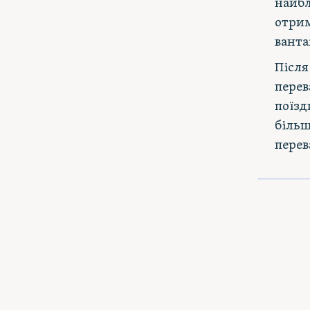
найбл
отрим
ванта
Після
перев
поїзд
більш
перев