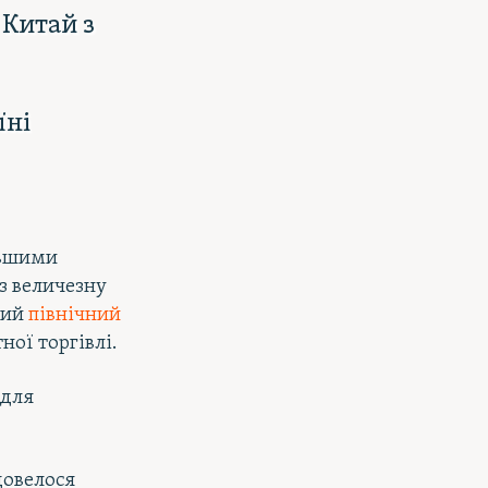
 Китай з
їні
льшими
з величезну
тий
північний
ої торгівлі.
 для
довелося