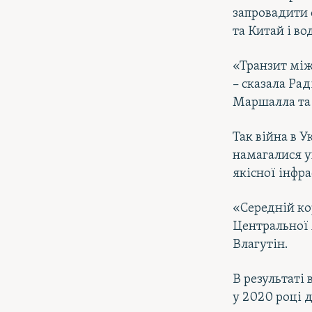
запровадити с
та Китай і в
«Транзит між
– сказала Ра
Маршалла та 
Так війна в 
намагалися у
якісної інфр
«Середній к
Центральної А
Влагутін.
В результаті
у 2020 році д