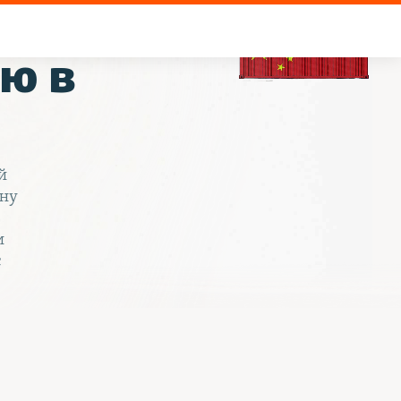
може
лю в
й
ьну
и
с