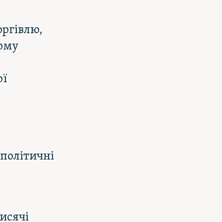
оргівлю,
Тому
ої
ополітичні
исячі