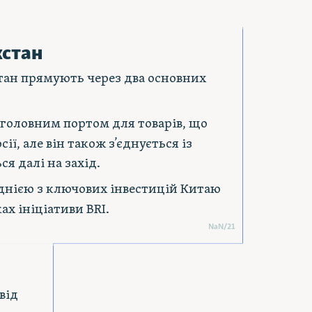
хстан
стан прямують через два основних
в головним портом для товарів, що
ії, але він також з’єднується із
я далі на захід.
 однією з ключових інвестицій Китаю
ах ініціативи BRI.
NaN
/
21
від