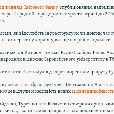
ідженням Світового банку
, опублікованим наприкін
 через Середній коридор може зрости втричі до 2030 
нн.
леми, як відсутність інфраструктури чи довгий час о
пунктах перетину кордону, все ще потрібно подолати.
жатиме від Китаю», – сказав Радіо Свобода Еміль Авд
народних відносин Європейського університету в Тб
ких вантажів стимулів для розширення маршруту бу
в розвивати інфраструктуру в Центральній Азії та на
країн відчули можливість нових
мільярдних інвест
байджан, Туреччина та Казахстан створили орган, яки
озвиток, і вони також працюють над покращенням 