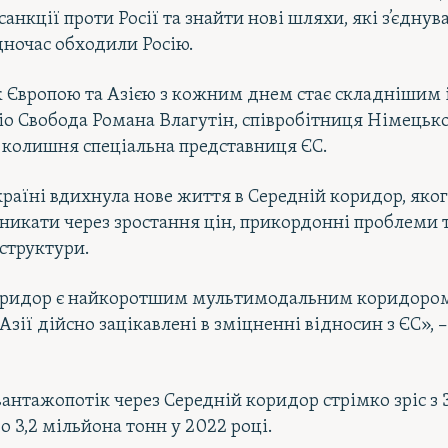
анкції проти Росії та знайти нові шляхи, які з’єднув
одночас обходили Росію.
 Європою та Азією з кожним днем ​​стає складнішим
діо Свобода Романа Влагутін, співробітниця Німецьк
колишня спеціальна представниця ЄС.
Україні вдихнула нове життя в Середній коридор, яко
никати через зростання цін, прикордонні проблеми т
аструктури.
оридор є найкоротшим мультимодальним коридором,
зії дійсно зацікавлені в зміцненні відносин з ЄС», –
 вантажопотік через Середній коридор стрімко зріс з
о 3,2 мільйона тонн у 2022 році.