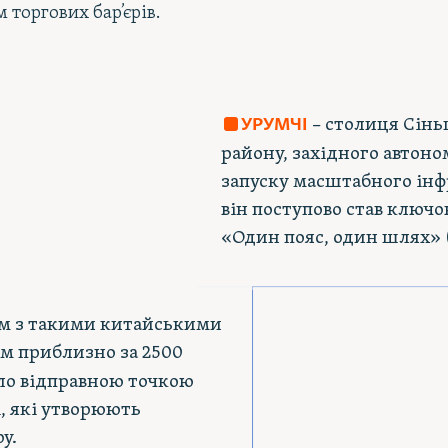
 торгових бар’єрів.
– столиця Сінь
УРУМЧІ
району, західного автоно
запуску масштабного інфр
він поступово став ключ
«Один пояс, один шлях» (
ам з такими китайськими
м приблизно за 2500
тало відправною точкою
, які утворюють
у.