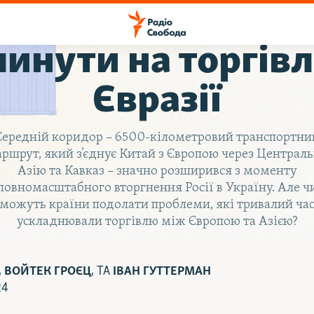
війна в Україні 
инути на торгів
Євразії
Середній коридор – 6500-кілометровий транспортни
ршрут, який з’єднує Китай з Європою через Централ
Азію та Кавказ – значно розширився з моменту
повномасштабного вторгнення Росії в Україну. Але ч
можуть країни подолати проблеми, які тривалий ча
ускладнювали торгівлю між Європою та Азією?
,
ВОЙТЕК ГРОЄЦ
, ТА
ІВАН ГУТТЕРМАН
24