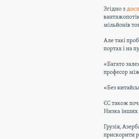
Згідно з
досл
вантажопотік
мільйонів то
Але такі проб
портах і на 
«Багато зале
професор між
«Без китайсь
ЄС також поча
Низка інших 
Грузія, Азер
прискорити р