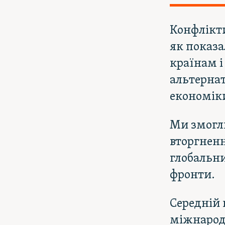
Конфлікти
як показа
країнам 
альтернат
економік
Ми змогли
вторгненн
глобальни
фронти.
Середній 
міжнарод