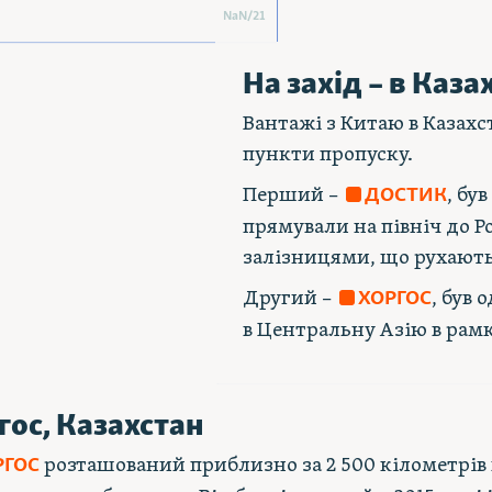
NaN
/
21
На захід – в Каза
Вантажі з Китаю в Казах
пункти пропуску.
Перший –
, бу
ДОСТИК
прямували на північ до Рос
залізницями, що рухаютьс
Другий –
, був
ХОРГОС
в Центральну Азію в рамк
гос, Казахстан
розташований приблизно за 2 500 кілометрів 
РГОС