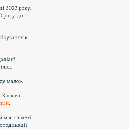
ці 2023 року,
року, до 11
чікування в
аліані,
ілісі.
де мало».
 Кавказі.
ицій
.
й має на меті
координації