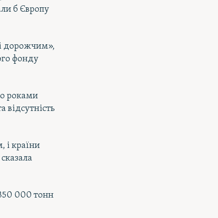
али б Європу
 і дорожчим»,
ого фонду
го роками
а відсутність
 і країни
 сказала
 350 000 тонн