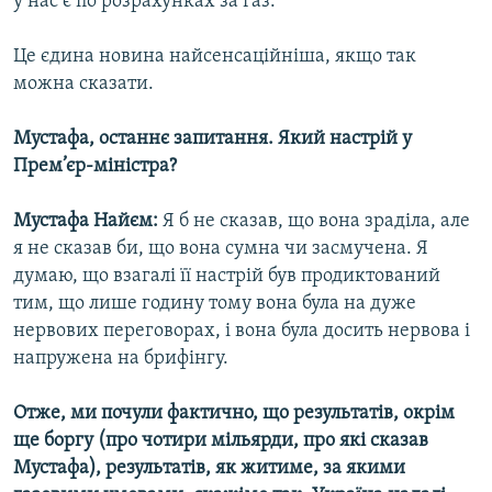
у нас є по розрахунках за газ.
Це єдина новина найсенсаційніша, якщо так
можна сказати.
Мустафа, останнє запитання. Який настрій у
Прем’єр-міністра?
Мустафа Найєм:
Я б не сказав, що вона зраділа, але
я не сказав би, що вона сумна чи засмучена. Я
думаю, що взагалі її настрій був продиктований
тим, що лише годину тому вона була на дуже
нервових переговорах, і вона була досить нервова і
напружена на брифінгу.
Отже, ми почули фактично, що результатів, окрім
ще боргу (про чотири мільярди, про які сказав
Мустафа), результатів, як житиме, за якими