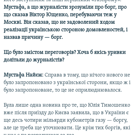
Мустафа, а що журналісти зрозуміли про борг, про
що сказав Віктор Ющенко, перебуваючи теж у
Москві. Він сказав, що не задоволений ходом
реалізації українською стороною домовленостей, і
назвав причину — борг.
Що було змістом переговорів? Хоча б якісь уривки
долітали до журналістів?
Мустафа Найєм:
Справа в тому, що нічого нового не
було запропоновано з української сторони, якщо ж і
було запропоноване, то це не оприлюднювалося.
Була лише одна новина про те, що Юлія Тимошенко
вже після приїзду до Києва заявила, що в України є
ще десь чотири мільярди кубометрів газу — боргу,
але це треба ще уточнювати. Це крім тих боргів, які