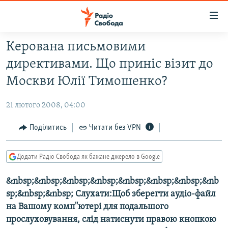
Доступність
посилання
Перейти
Керована письмовими
до
РАДІО СВОБОДА – 70 РОКІВ
директивами. Що приніс візит до
основного
ВСЕ ЗА ДОБУ
матеріалу
Москви Юлії Тимошенко?
СТАТТІ
Перейти
до
21 лютого 2008, 04:00
ВІЙНА
ПОЛІТИКА
основної
РОСІЙСЬКА «ФІЛЬТРАЦІЯ»
Поділитись
Читати без VPN
ЕКОНОМІКА
навігації
Перейти
ДОНБАС.РЕАЛІЇ
СУСПІЛЬСТВО
до
Додати Радіо Свобода як бажане джерело в Google
КРИМ.РЕАЛІЇ
КУЛЬТУРА
пошуку
&nbsp;&nbsp;&nbsp;&nbsp;&nbsp;&nbsp;&nbsp;&nb
ТИ ЯК?
СПОРТ
sp;&nbsp;&nbsp; Слухати:Щоб зберегти аудіо-файл
СХЕМИ
УКРАЇНА
на Вашому комп''ютері для подальшого
КИТАЙ.ВИКЛИКИ
прослуховування, слід натиснути правою кнопкою
СВІТ