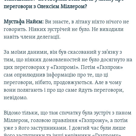
переговори з Олексієм Міллером?
Мустафа Найєм:
Ви знаєте, в літаку ніхто нічого не
говорить. Ніяких зустрічей не було. Не виходили
навіть члени делегації.
За моїми даними, він був скасований у зв’язку з
тим, що ніяких домовленостей не було досягнуто на
цих переговорах у «Газпромі». Потім «Газпром»
сам оприлюднив інформацію про те, що ці
переговори, нібито, продовжуються. Але в чому
вони полягають і про що саме йдуть переговори,
невідомо.
Відомо тільки, що там спочатку була зустріч з паном
Міллером, головою правління «Газпрому», а потім
уже з його заступниками. І довгий час були лише
його заступники та інші керівники «Газпрому».