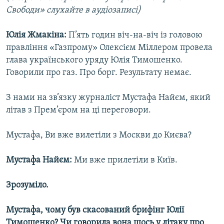
Свободи» слухайте в аудіозаписі)
Усі сайти RFE/RL
Юлія Жмакіна:
П’ять годин віч-на-віч із головою
правління «Газпрому» Олексієм Міллером провела
глава українського уряду Юлія Тимошенко.
Говорили про газ. Про борг. Результату немає.
З нами на зв’язку журналіст Мустафа Найєм, який
літав з Прем’єром на ці переговори.
Мустафа, Ви вже вилетіли з Москви до Києва?
Мустафа Найєм:
Ми вже прилетіли в Київ.
Зрозуміло.
Мустафа, чому був скасований брифінг Юлії
Тимошенко? Чи говорила вона щось у літаку про