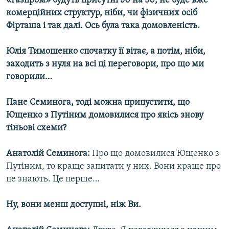
«Газпром» будуть присутні 50 на 50, не буде вже
комерційних структур, ніби, чи фізичних осіб
Фірташа і так далі. Ось була така домовленість.
Юлія Тимошенко спочатку її вітає, а потім, ніби,
заходить з нуля на всі ці переговори, про що ми
говорили…
Пане Семинога, тоді можна припустити, що
Ющенко з Путіним домовилися про якісь знову
тіньові схеми?
Анатолій Семинога:
Про що домовилися Ющенко з
Путіним, то краще запитати у них. Вони краще про
це знають. Це перше…
Ну, вони менш доступні, ніж Ви.