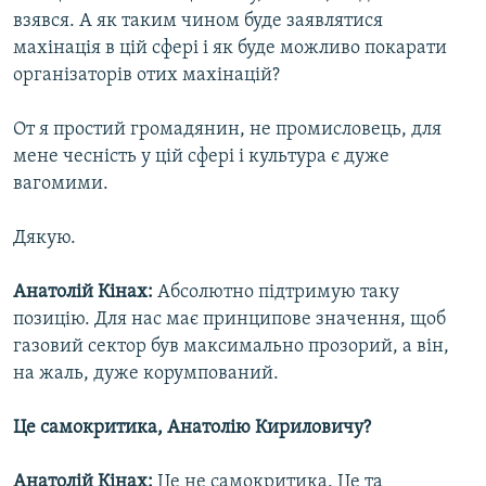
взявся. А як таким чином буде заявлятися
махінація в цій сфері і як буде можливо покарати
організаторів отих махінацій?
От я простий громадянин, не промисловець, для
мене чесність у цій сфері і культура є дуже
вагомими.
Дякую.
Анатолій Кінах:
Абсолютно підтримую таку
позицію. Для нас має принципове значення, щоб
газовий сектор був максимально прозорий, а він,
на жаль, дуже корумпований.
Це самокритика, Анатолію Кириловичу?
Анатолій Кінах:
Це не самокритика. Це та