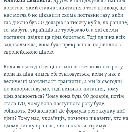
Анатолій Семинога:
Друге. Я погоджуюся з нашим
колегою, який ставив запитання з того приводу, що
нас могла б не цікавити схема поставки газу, якби
газ дійсно був 50 доларів за тисячу кубів, як раніше,
то, мабуть, українців не турбувало б, а які схеми
поставки, звідки ця ціна береться. Тоді ця ціна всіх
задовольняла, вона була прекрасною порівняно з
європейською ціною.
Коли ж сьогодні ця ціна змінюється кожного року,
коли ця ціна чимсь обґрунтовується, коли у нас є
величезні можливості транзитні, а ми їх сьогодні
не використовуємо, тоді виникає питання, чому
ціна змінюється? Чому вона була 90 доларів, потім
стала 170, чому вона наступного року буде,
обіцяють, 250 доларів? Де формула розрахунку цієї
ціни? Тому нас, українців, повинно цікавити, хто на
цьому ринку працює, хто і скільки отримує