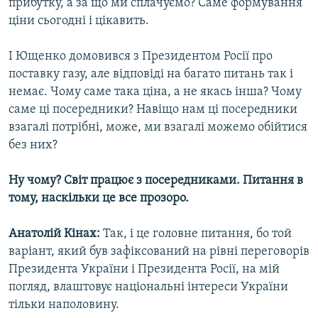
прибутку, а за що ми сплачуємо? Саме формування
ціни сьогодні і цікавить.
І Ющенко домовився з Президентом Росії про
поставку газу, але відповіді на багато питань так і
немає. Чому саме така ціна, а не якась інша? Чому
саме ці посередники? Навіщо нам ці посередники
взагалі потрібні, може, ми взагалі можемо обійтися
без них?
Ну чому? Світ працює з посередниками. Питання в
тому, наскільки це все прозоро.
Анатолій Кінах:
Так, і це головне питання, бо той
варіант, який був зафіксований на рівні переговорів
Президента України і Президента Росії, на мій
погляд, влаштовує національні інтереси України
тільки наполовину.