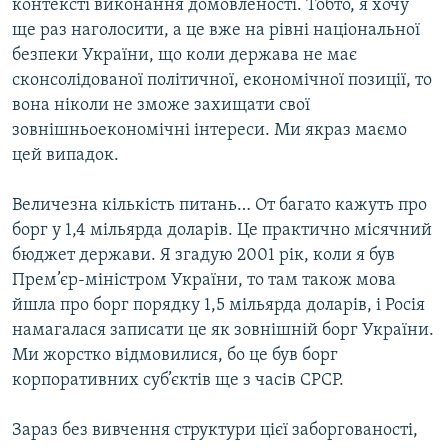
контексті виконання домовленості. Тобто, я хочу
ще раз наголосити, а це вже на рівні національної
безпеки України, що коли держава не має
сконсолідованої політичної, економічної позиції, то
вона ніколи не зможе захищати свої
зовнішньоекономічні інтереси. Ми якраз маємо
цей випадок.
Величезна кількість питань… От багато кажуть про
борг у 1,4 мільярда доларів. Це практично місячний
бюджет держави. Я згадую 2001 рік, коли я був
Прем’єр-міністром України, то там також мова
йшла про борг порядку 1,5 мільярда доларів, і Росія
намагалася записати це як зовнішній борг України.
Ми жорстко відмовилися, бо це був борг
корпоративних суб’єктів ще з часів СРСР.
Зараз без вивчення структури цієї заборгованості,