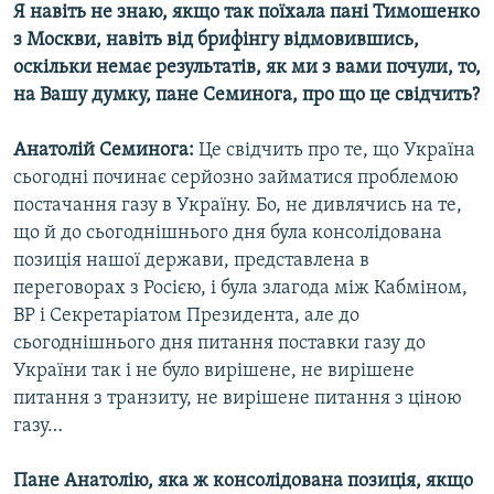
Я навіть не знаю, якщо так поїхала пані Тимошенко
з Москви, навіть від брифінгу відмовившись,
оскільки немає результатів, як ми з вами почули, то,
на Вашу думку, пане Семинога, про що це свідчить?
Анатолій Семинога:
Це свідчить про те, що Україна
сьогодні починає серйозно займатися проблемою
постачання газу в Україну. Бо, не дивлячись на те,
що й до сьогоднішнього дня була консолідована
позиція нашої держави, представлена в
переговорах з Росією, і була злагода між Кабміном,
ВР і Секретаріатом Президента, але до
сьогоднішнього дня питання поставки газу до
України так і не було вирішене, не вирішене
питання з транзиту, не вирішене питання з ціною
газу…
Пане Анатолію, яка ж консолідована позиція, якщо