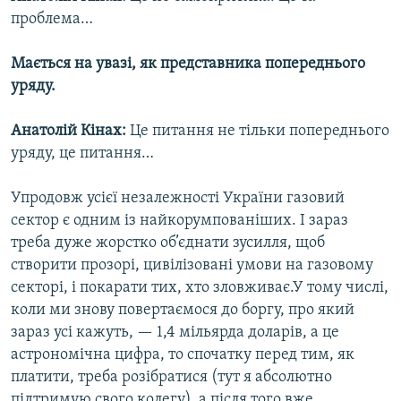
проблема…
Мається на увазі, як представника попереднього
уряду.
Анатолій Кінах:
Це питання не тільки попереднього
уряду, це питання…
Упродовж усієї незалежності України газовий
сектор є одним із найкорумпованіших. І зараз
треба дуже жорстко об’єднати зусилля, щоб
створити прозорі, цивілізовані умови на газовому
секторі, і покарати тих, хто зловживає.У тому числі,
коли ми знову повертаємося до боргу, про який
зараз усі кажуть, — 1,4 мільярда доларів, а це
астрономічна цифра, то спочатку перед тим, як
платити, треба розібратися (тут я абсолютно
підтримую свого колегу), а після того вже