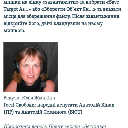
мишки на лінку «завантажити» та вибрати «Save
МУЛЬТИМЕДІА
Target As...» або «Зберегти Об''єкт Як...» та вказати
ФОТО
місце для збереження файлу. Після завантаження
відкрийте його, двічі клацнувши на ньому
СПЕЦПРОЄКТИ
мишкою.
ПОДКАСТИ
КРИМ РЕАЛІЇ
РУС
УКР
КТАТ
ДОЛУЧАЙСЯ!
Ведуча: Юлія Жмакіна
Гості Свободи: народні депутати Анатолій Кінах
(ПР) та Анатолій Семинога (БЮТ)
(Скорочена версія. Повну версію «Вечірньої