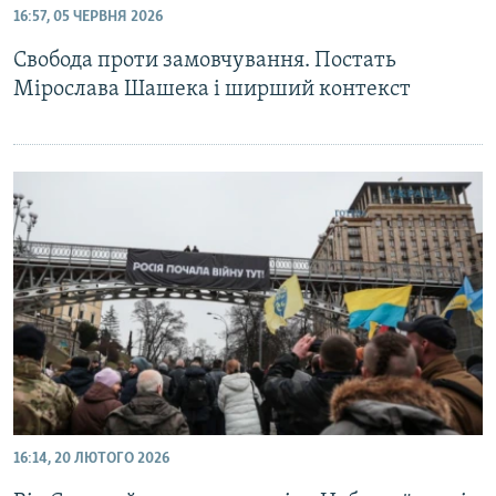
16:57, 05 ЧЕРВНЯ 2026
МУЛЬТИМЕДІА
Свобода проти замовчування. Постать
ФОТО
Мірослава Шашека і ширший контекст
СПЕЦПРОЄКТИ
ПОДКАСТИ
КРИМ РЕАЛІЇ
РУС
УКР
КТАТ
ДОЛУЧАЙСЯ!
16:14, 20 ЛЮТОГО 2026