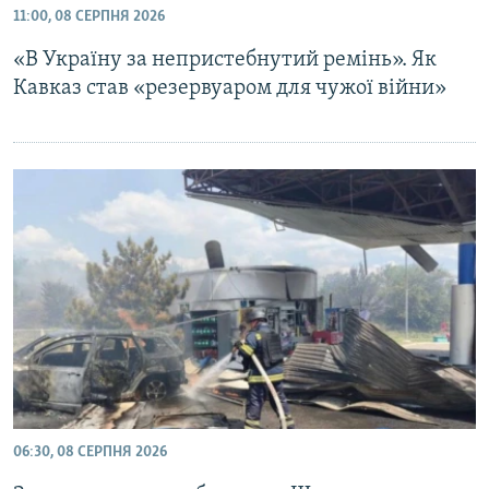
11:00, 08 СЕРПНЯ 2026
МУЛЬТИМЕДІА
«В Україну за непристебнутий ремінь». Як
ФОТО
Кавказ став «резервуаром для чужої війни»
СПЕЦПРОЄКТИ
ПОДКАСТИ
КРИМ РЕАЛІЇ
РУС
УКР
КТАТ
ДОЛУЧАЙСЯ!
06:30, 08 СЕРПНЯ 2026