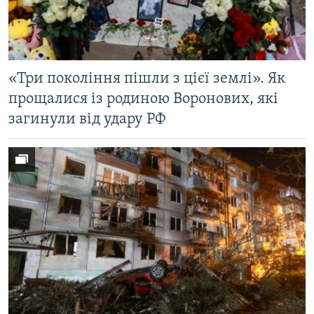
«Три покоління пішли з цієї землі». Як
прощалися із родиною Воронових, які
загинули від удару РФ