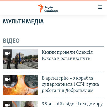
Доступність
посилання
Перейти
МУЛЬТИМЕДІА
до
РАДІО СВОБОДА – 70 РОКІВ
основного
ВСЕ ЗА ДОБУ
матеріалу
ВІДЕО
СТАТТІ
Перейти
до
ВІЙНА
ПОЛІТИКА
Кияни провели Олексія
основної
Юкова в останню путь
РОСІЙСЬКА «ФІЛЬТРАЦІЯ»
ЕКОНОМІКА
навігації
Перейти
ДОНБАС.РЕАЛІЇ
СУСПІЛЬСТВО
до
КРИМ.РЕАЛІЇ
КУЛЬТУРА
В артилерію – з корабля,
пошуку
супермаркета і СЗЧ: гучна
ТИ ЯК?
СПОРТ
робота під Добропіллям
СХЕМИ
УКРАЇНА
КИТАЙ.ВИКЛИКИ
СВІТ
98-літній свідок Голодомору