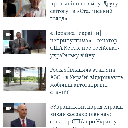
про нинішню війну, Другу
МУЛЬТИМЕДІА
світову та «Сталінський
ФОТО
голод»
СПЕЦПРОЄКТИ
«Поразка [України]
ПОДКАСТИ
неприпустима» – сенатор
США Кертіс про російсько-
КРИМ РЕАЛІЇ
українську війну
РУС
УКР
Росія збільшила атаки на
АЗС – в Україні відкривають
КТАТ
мобільні автозаправні
станції
ДОЛУЧАЙСЯ!
«Український народ справді
викликає захоплення»:
сенатор США про Україну,