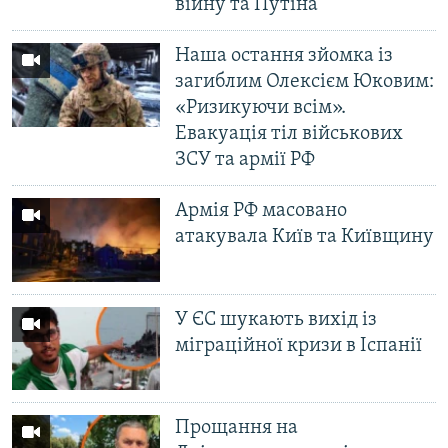
війну та Путіна
Усі сайти RFE/RL
Наша остання зйомка із
загиблим Олексієм Юковим:
«Ризикуючи всім».
Евакуація тіл військових
ЗСУ та армії РФ
Армія РФ масовано
атакувала Київ та Київщину
У ЄС шукають вихід із
міграційної кризи в Іспанії
Прощання на