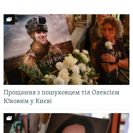
Прощання з пошуковцем тіл Олексієм
Юковим у Києві