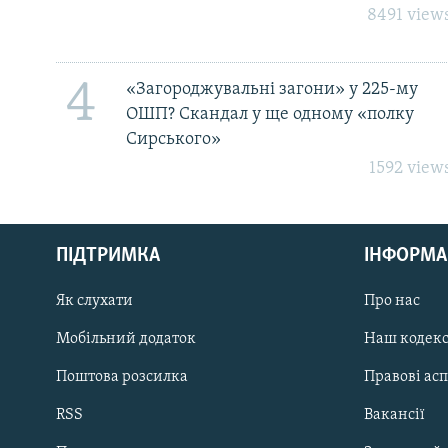
8491 view
4
«Загороджувальні загони» у 225-му
ОШП? Скандал у ще одному «полку
Сирського»
1592 view
КРИМ РЕАЛІЇ
РУС
ПІДТРИМКА
ІНФОРМА
УКР
КТАТ
Як слухати
Про нас
Мобільний додаток
Наш кодек
ДОЛУЧАЙСЯ!
Поштова розсилка
Правові ас
RSS
Вакансії