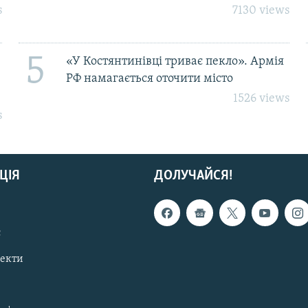
s
7130 views
5
«У Костянтинівці триває пекло». Армія
РФ намагається оточити місто
1526 views
s
ЦІЯ
ДОЛУЧАЙСЯ!
с
пекти