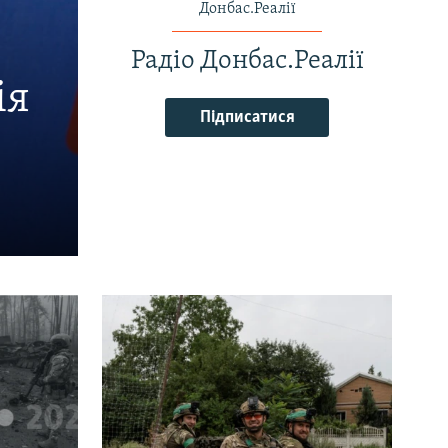
Донбас.Реалії
Радіо Донбас.Реалії
ія
Підписатися