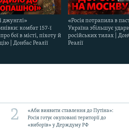
і джунглі»
«Росія потрапила в пас
нівки: комбат 157-ї
Україна збільшує удар
про бої в місті, піхоту й
російських тилах | Дон
цію | Донбас Реалії
Реалії
2
«Аби виявити ставлення до Путіна»:
Росія готує окуповані території до
«виборів» у Держдуму РФ