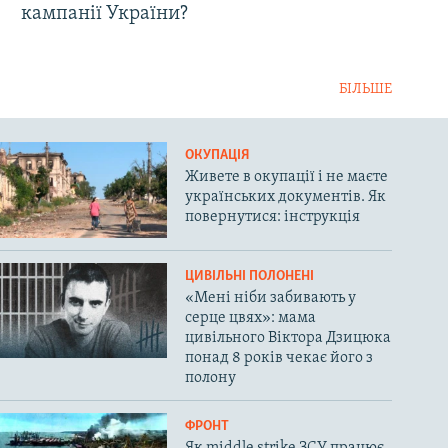
кампанії України?
БІЛЬШЕ
ОКУПАЦІЯ
Живете в окупації і не маєте
українських документів. Як
повернутися: інструкція
ЦИВІЛЬНІ ПОЛОНЕНІ
«Мені ніби забивають у
серце цвях»: мама
цивільного Віктора Дзицюка
понад 8 років чекає його з
полону
ФРОНТ
Як middle strike ЗСУ працює