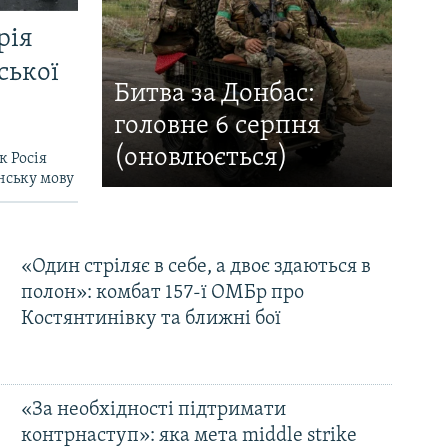
рія
ської
Битва за Донбас:
головне 6 серпня
(оновлюється)
к Росія
нську мову
«Один стріляє в себе, а двоє здаються в
полон»: комбат 157-ї ОМБр про
Костянтинівку та ближні бої
«За необхідності підтримати
контрнаступ»: яка мета middle strike