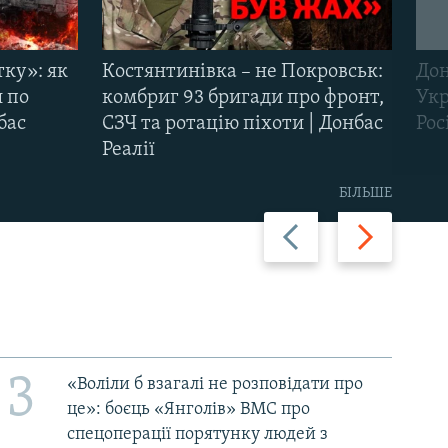
тку»: як
Костянтинівка – не Покровськ:
Дон
и по
комбриг 93 бригади про фронт,
Укр
бас
СЗЧ та ротацію піхоти | Донбас
Рос
Реалії
БІЛЬШЕ
Назад
Вперед
3
«Воліли б взагалі не розповідати про
це»: боєць «Янголів» ВМС про
спецоперації порятунку людей з