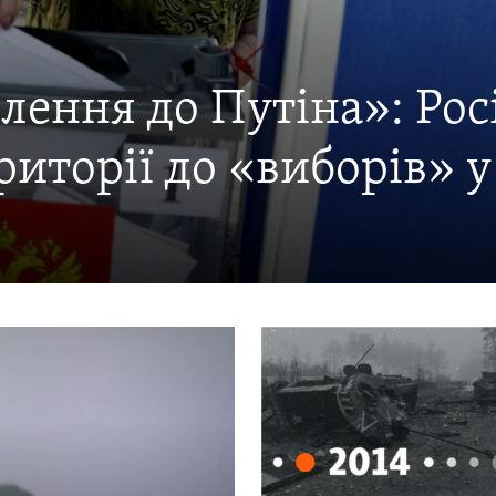
лення до Путіна»: Рос
риторії до «виборів» у