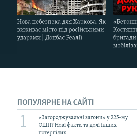
Нова небезпека для Харкова. Як
«Бетонн
виживає місто під російськими
Костянти
ударами | Донбас Реалії
бригади 
мобіліза
ПОПУЛЯРНЕ НА САЙТІ
1
«Загороджувальні загони» у 225-му
ОШП? Нові факти та долі інших
потерпілих