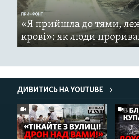
ПРИФРОНТ
«Я прийшла до тями, леж
крові»: як люди прорива
ДИВИТИСЬ НА YOUTUBE