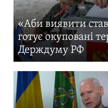
МУЛЬТИМЕДІА
ФОТО
СПЕЦПРОЄКТИ
«Аби виявити став
ПОДКАСТИ
готує окуповані те
Держдуму РФ