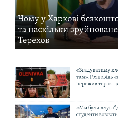
Чому у Харкові безкошт
та наскільки зруйноване 
Терехов
«Згадуватиму хло
там». Розповідь 
пережив теракт в
«Ми були «луга*д
студенти воюють 