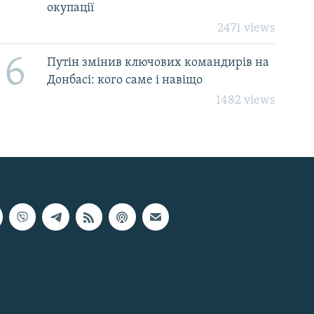
окупації
2471 views
6
Путін змінив ключових командирів на
Донбасі: кого саме і навіщо
1482 views