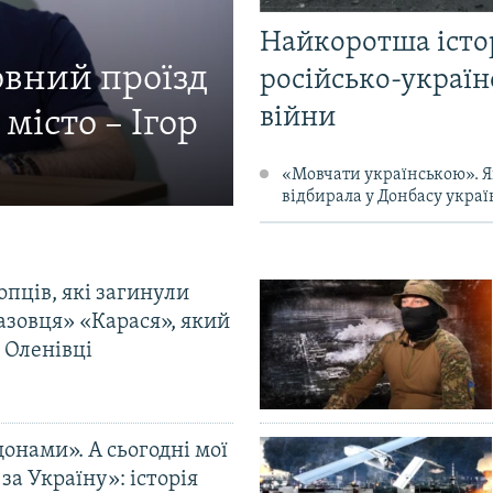
Найкоротша істо
овний проїзд
російсько-україн
війни
місто – Ігор
«Мовчати українською». Я
відбирала у Донбасу украї
пців, які загинули
«азовця» «Карася», який
 Оленівці
онами». А сьогодні мої
за Україну»: історія