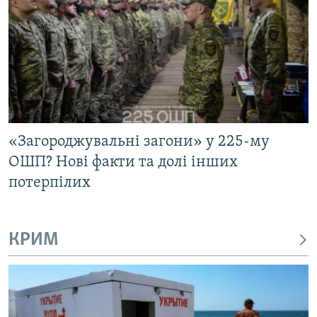
«Загороджувальні загони» у 225-му
ОШП? Нові факти та долі інших
потерпілих
КРИМ