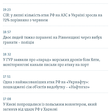
19:23
CIR: у липні кількість атак РФ на АЗС в Україні зросла на
72% порівняно з червнем
18:57
Двоє людей тяжко поранені на Рівненщині через вибух
гранати – поліція
18:32
У ГУР заявили про «парад» морських дронів біля Ялти,
моніторингові канали писали про атаку на порт
17:51
Одна з наймасованіших атак РФ на «Укрнафту»:
пошкоджені сім об’єктів видобутку – «Нафтогаз»
17:08
У Києві попрощалися із польським волонтером, який
загинув від удару РФ у Харкові