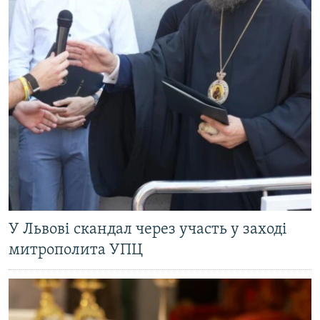
У Львові скандал через участь у заході
митрополита УПЦ