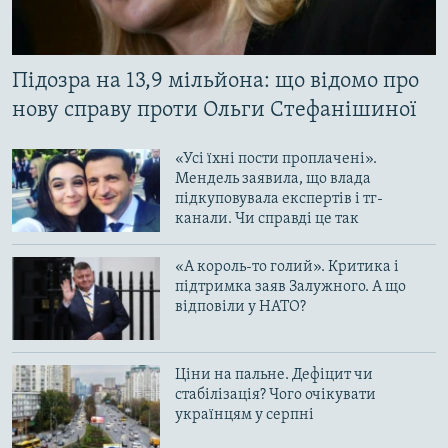
Підозра на 13,9 мільйона: що відомо про
нову справу проти Ольги Стефанішиної
«Усі їхні пости проплачені».
Мендель заявила, що влада
підкуповувала експертів і тг-
канали. Чи справді це так
«А король-то голий». Критика і
підтримка заяв Залужного. А що
відповіли у НАТО?
Ціни на пальне. Дефіцит чи
стабілізація? Чого очікувати
українцям у серпні