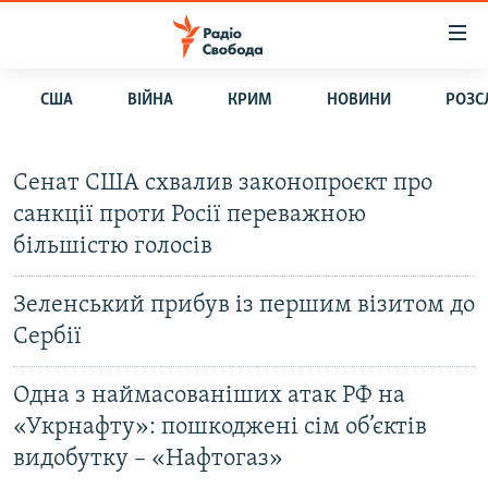
Доступність
посилання
Перейти
США
ВІЙНА
КРИМ
НОВИНИ
РОЗС
до
РАДІО СВОБОДА – 70 РОКІВ
основного
ВСЕ ЗА ДОБУ
матеріалу
Cенат США схвалив законопроєкт про
СТАТТІ
Перейти
санкції проти Росії переважною
до
ВІЙНА
ПОЛІТИКА
більшістю голосів
основної
РОСІЙСЬКА «ФІЛЬТРАЦІЯ»
ЕКОНОМІКА
навігації
Зеленський прибув із першим візитом до
Перейти
ДОНБАС.РЕАЛІЇ
СУСПІЛЬСТВО
до
Сербії
КРИМ.РЕАЛІЇ
КУЛЬТУРА
пошуку
ТИ ЯК?
СПОРТ
Одна з наймасованіших атак РФ на
«Укрнафту»: пошкоджені сім об’єктів
СХЕМИ
УКРАЇНА
видобутку – «Нафтогаз»
КИТАЙ.ВИКЛИКИ
СВІТ