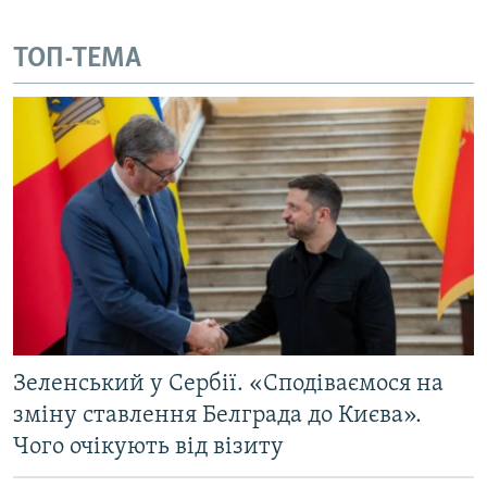
МУЛЬТИМЕДІА
ТОП-ТЕМА
ФОТО
СПЕЦПРОЄКТИ
ПОДКАСТИ
КРИМ РЕАЛІЇ
РУС
УКР
КТАТ
ДОЛУЧАЙСЯ!
Зеленський у Сербії. «Сподіваємося на
зміну ставлення Белграда до Києва».
Чого очікують від візиту