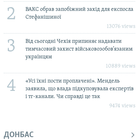
2
ВАКС обрав запобіжний захід для експосла
Стефанішиної
13076 views
3
Від сьогодні Чехія припиняє надавати
тимчасовий захист військовозобов’язаним
українцям
10889 views
4
«Усі їхні пости проплачені». Мендель
заявила, що влада підкуповувала експертів
і тг-канали. Чи справді це так
9474 views
ДОНБАС