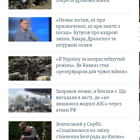
секрети дронової війни
«Немає логіки, ні при
призначенні, ні при знятті з
посад». Бутусов про кадрові
зміни, Хмару, Драпатого та
штурмові полки
«В Україну за непристебнутий
ремінь». Як Кавказ став
«резервуаром для чужої війни»
Заправок немає, а бензин є. Що
вигадали в місті, де «не
лишилося жодної АЗС» через
атаки РФ
Зеленський у Сербії.
«Сподіваємося на зміну
ставлення Белграда до Києва».