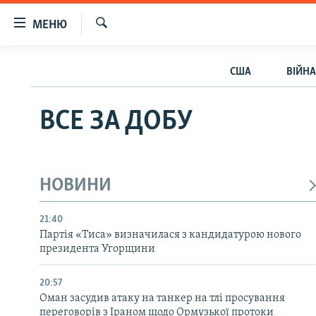
Доступність
МЕНЮ
посилання
Шукати
Перейти
РАДІО СВОБОДА – 70 РОКІВ
США
ВІЙНА
до
ВСЕ ЗА ДОБУ
основного
матеріалу
СТАТТІ
ВСЕ ЗА ДОБУ
Перейти
ВІЙНА
ПОЛІТИКА
до
основної
РОСІЙСЬКА «ФІЛЬТРАЦІЯ»
ЕКОНОМІКА
навігації
НОВИНИ
ДОНБАС.РЕАЛІЇ
СУСПІЛЬСТВО
Перейти
до
КРИМ.РЕАЛІЇ
КУЛЬТУРА
21:40
пошуку
Партія «Тиса» визначилася з кандидатурою нового
ТИ ЯК?
СПОРТ
президента Угорщини
СХЕМИ
УКРАЇНА
20:57
КИТАЙ.ВИКЛИКИ
СВІТ
Оман засудив атаку на танкер на тлі просування
переговорів з Іраном щодо Ормузької протоки