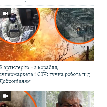
В артилерію – з корабля,
супермаркета і СЗЧ: гучна робота під
Добропіллям