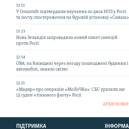
13:51
У Генштабі підтвердили влучання по двох НПЗ у Росії
та посту спостереження на буровій установці «Сиваш»
13:23
Нова Зеландія запровадила новий пакет санкцій
проти Росії
12:54
ОВА: на Київщині через негоду пошкоджені будинки і
автомобілі, зникло світло
12:21
«Мадяр» про операцію «МоЛоЧКа»: СБС уразили ще
12 суден «тіньового флоту» Росії
АРХІВ НОВИ
КРИМ РЕАЛІЇ
РУС
ПІДТРИМКА
ІНФОРМА
УКР