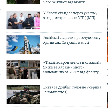
Чого очікують від візиту
У Львові скандал через участь у
заході митрополита УПЦ (МП)
Російські солдати просочуються у
Куп'янськ. Ситуація в місті
«Тікайте, дрон летить над вами!»
Як живе Харків – місто-
мільйонник за 20 км від фронту
Битва за Донбас: головне 7 серпня
(оновлюється)