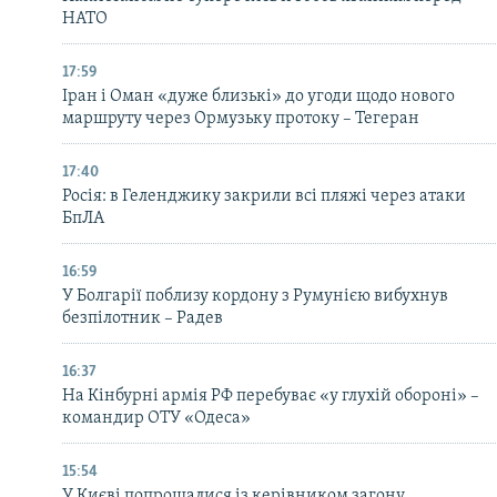
НАТО
17:59
Іран і Оман «дуже близькі» до угоди щодо нового
маршруту через Ормузьку протоку – Тегеран
17:40
Росія: в Геленджику закрили всі пляжі через атаки
БпЛА
16:59
У Болгарії поблизу кордону з Румунією вибухнув
безпілотник – Радев
16:37
На Кінбурні армія РФ перебуває «у глухій обороні» –
командир ОТУ «Одеса»
15:54
У Києві попрощалися із керівником загону