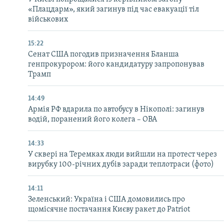
«Плацдарм», який загинув під час евакуації тіл
військових
15:22
Сенат США погодив призначення Бланша
генпрокурором: його кандидатуру запропонував
Трамп
14:49
Армія РФ вдарила по автобусу в Нікополі: загинув
водій, поранений його колега – ОВА
14:33
У сквері на Теремках люди вийшли на протест через
вирубку 100-річних дубів заради теплотраси (фото)
14:11
Зеленський: Україна і США домовились про
щомісячне постачання Києву ракет до Patriot