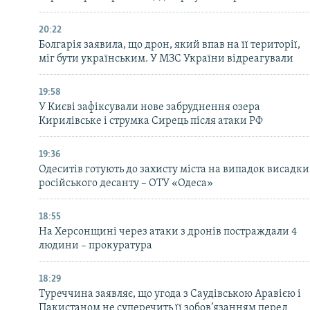
МУЛЬТИМЕДІА
ФОТО
20:22
Болгарія заявила, що дрон, який впав на її території,
СПЕЦПРОЄКТИ
міг бути українським. У МЗС України відреагували
ПОДКАСТИ
19:58
У Києві зафіксували нове забруднення озера
Кирилівське і струмка Сирець після атаки РФ
19:36
Одеситів готують до захисту міста на випадок висадки
російського десанту – ОТУ «Одеса»
18:55
На Херсонщині через атаки з дронів постраждали 4
людини – прокуратура
18:29
Туреччина заявляє, що угода з Саудівською Аравією і
Пакистаном не суперечить її зобов’язанням перед