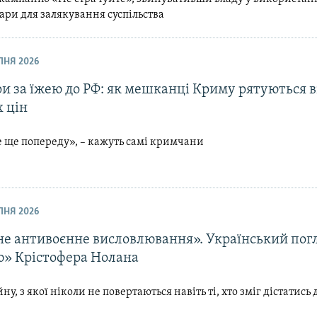
ари для залякування суспільства
ИПНЯ 2026
и за їжею до РФ: як мешканці Криму рятуються в
 цін
 ще попереду», – кажуть самі кримчани
ИПНЯ 2026
е антивоєнне висловлювання». Український пог
ю» Крістофера Нолана
ну, з якої ніколи не повертаються навіть ті, хто зміг дістатись