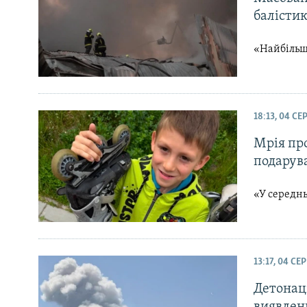
балістик
«Найбільш
18:13, 04 С
Мрія про
подарув
«У середнь
13:17, 04 СЕ
Детонац
виявлен