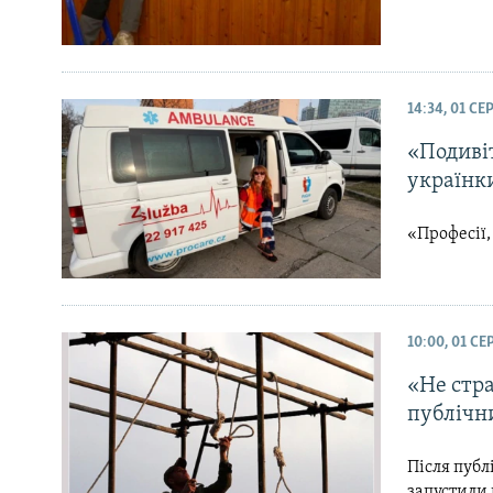
14:34, 01 С
«Подивіт
українки
«Професії,
10:00, 01 С
«Не стра
публічн
Після публ
запустили