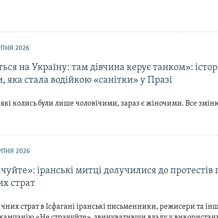
ЕРПНЯ 2026
ься на Україну: там дівчина керує танком»: істор
, яка стала водійкою «санітки» у Празі
 які колись були лише чоловічими, зараз є жіночими. Все змін
ЕРПНЯ 2026
чуйте»: іранські митці долучилися до протестів 
их страт
ічних страт в Ісфагані іранські письменники, режисери та інш
 кампанію «Не страчуйте», звинувативши владу у використан