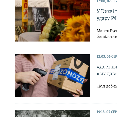
МУЛЬТИМЕДІА
17:08, 07 С
ФОТО
У Києві 
удару РФ
СПЕЦПРОЄКТИ
ПОДКАСТИ
Марек Русе
безпілотн
12:03, 06 С
«Доставк
«згадав
«Ми доб'єм
19:18, 05 С