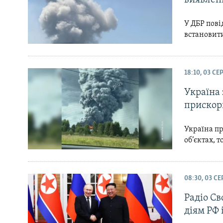
У ДБР пові
встановит
18:10, 03 С
Україна 
прискори
Україна пр
об’єктах, 
08:30, 03 С
Радіо Св
діям РФ 