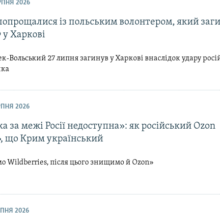
ЕРПНЯ 2026
попрощалися із польським волонтером, який заги
 у Харкові
к-Вольський 27 липня загинув у Харкові внаслідок удару росі
ика
ЕРПНЯ 2026
а за межі Росії недоступна»: як російський Ozon
», що Крим український
о Wildberries, після цього знищимо й Ozon»
ЕРПНЯ 2026