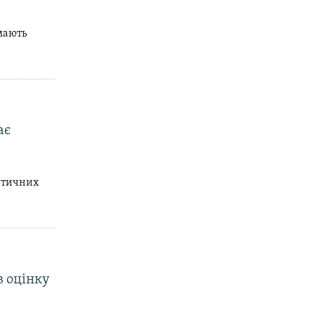
мають
ає
гетичних
в оцінку