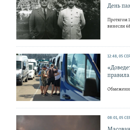
День пам
Протягом 1
винесли 6
12:48, 05 С
«Доведет
правила 
Обмеження 
08:01, 05 С
Масовани