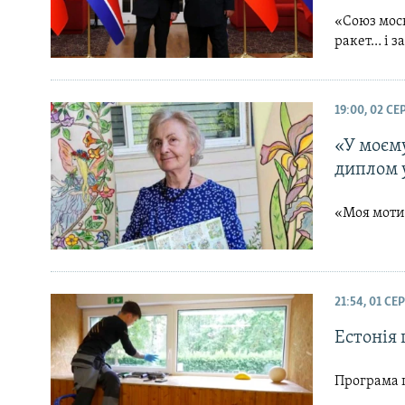
«Союз мос
ракет… і з
19:00, 02 С
«У моєму
диплом 
«Моя мотив
21:54, 01 С
Естонія 
Програма п