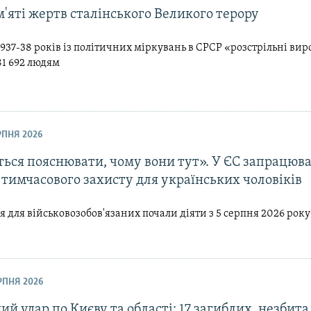
'яті жертв сталінського Великого терору
937-38 років із політичних міркувань в СРСР «розстрільні ви
81 692 людям
ЕРПНЯ 2026
ься пояснювати, чому вони тут». У ЄС запрацюва
тимчасового захисту для українських чоловіків
для військовозобов'язаних почали діяти з 5 серпня 2026 року
ЕРПНЯ 2026
й удар по Києву та області: 17 загиблих, незбита