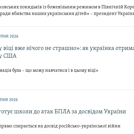
ковських покидьків із божевільним режимом в Північній Коре
аради вбивства наших українських дітей» – президент Україн
ЕРПНЯ 2026
 віці вже нічого не страшно»: як українка отрим
у США
ація була – що можу навчатися і в цьому віці»
ЕРПНЯ 2026
готує школи до атак БПЛА за досвідом України
рямо спирається на досвід російсько-української війни