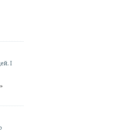
ей. І
а»
о