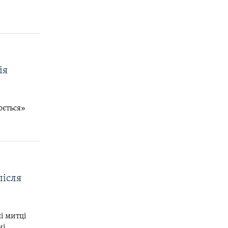
ія
юється»
після
і митці
ні