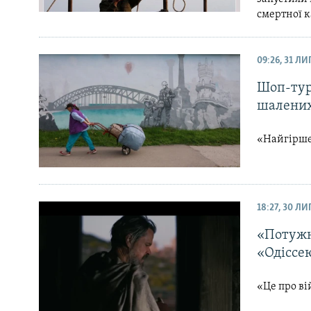
смертної к
09:26, 31 Л
Шоп-тур
шалених
«Найгірше
18:27, 30 Л
«Потужн
«Одіссе
«Це про вій