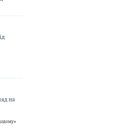
ід
ляд на
 додому»