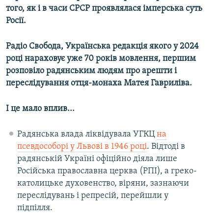
того, як і в часи СРСР проявлялася імперська суть
Усі сайти RFE/RL
Росії.
Радіо Свобода, Українська редакція якого у 2024
році нараховує уже 70 років мовлення, першим
розповіло радянським людям про арешти і
переслідування отця-монаха Матея Гавриліва.
І це мало вплив...
Радянська влада ліквідувала УГКЦ
на
псевдособорі у Львові в 1946 році
. Відтоді в
радянській Україні офіційно діяла лише
Російська православна церква (РПІ), а греко-
католицьке духовенство, віряни, зазнаючи
переслідувань і репресій, перейшли у
підпілля.