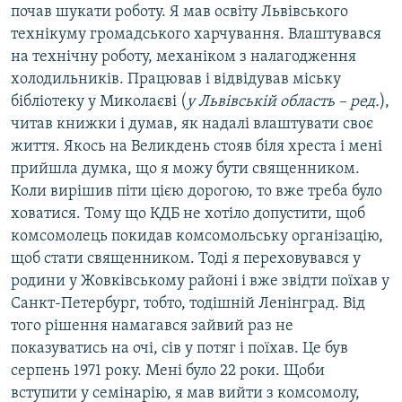
почав шукати роботу. Я мав освіту Львівського
технікуму громадського харчування. Влаштувався
на технічну роботу, механіком з налагодження
холодильників. Працював і відвідував міську
бібліотеку у Миколаєві (
у Львівській область – ред.
),
читав книжки і думав, як надалі влаштувати своє
життя. Якось на Великдень стояв біля хреста і мені
прийшла думка, що я можу бути священником.
Коли вирішив піти цією дорогою, то вже треба було
ховатися. Тому що КДБ не хотіло допустити, щоб
комсомолець покидав комсомольську організацію,
щоб стати священником. Тоді я переховувався у
родини у Жовківському районі і вже звідти поїхав у
Санкт-Петербург, тобто, тодішній Ленінград. Від
того рішення намагався зайвий раз не
показуватись на очі, сів у потяг і поїхав. Це був
серпень 1971 року. Мені було 22 роки. Щоби
вступити у семінарію, я мав вийти з комсомолу,