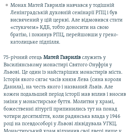
Монах Матей Гаврилів навчався у тодішній
Ленінградській духовній семінарії РПЦ і був
висвячений у цій церкві. Але відмовився стати
«стукачем» КДБ, тобто доносити на свою
братію, і покинув РПЦ, перейшовши у греко-
католицьке підпілля.
75-річний отець
Матей Гаврилів
служить у
Василіянському монастирі Святого Онуфрія у
Львові. Це один із найстаріших монастирів міста.
Історія якого сягає часів князя Лева (сина короля
Данила), на честь якого і названий Львів. Але
кожен подальший період історії мав вплив і вносив
зміни у монастирське буття. Молитви у храмі,
божественні літургії припинились тут на понад
чотири десятиліття, коли радянська влада у 1946
році на псевдособорі у Львові ліквідувала УГКЦ.
Монастирський храм відчинив свої двері лише у