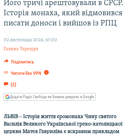
Його тричі арештовували в СРСР.
МУЛЬТИМЕДІА
Історія монаха, який відмовився
ФОТО
писати доноси і вийшов із РПЦ
СПЕЦПРОЄКТИ
ПОДКАСТИ
02 листопада 2024, 10:00
Галина Терещук
КРИМ РЕАЛІЇ
РУС
Поділитись
УКР
Читати без VPN
КТАТ
(2)
Додати Радіо Свобода як бажане джерело в Google
ДОЛУЧАЙСЯ!
ЛЬВІВ ‒ Історія життя єромонаха Чину святого
Василія Великого Української греко-католицької
церкви
Матея Гавриліва є яскравим прикладом