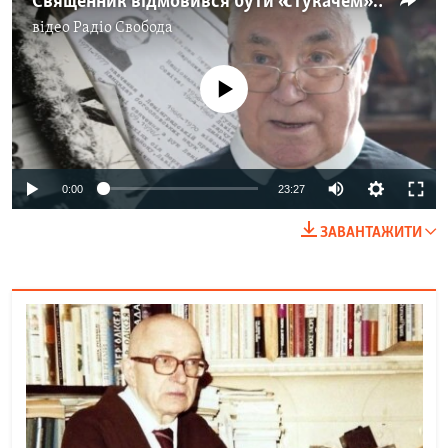
Священник відмовився бути «стукачем» і покинув РПЦ
відео
Радіо Свобода
No media source currently available
Auto
0:00
23:27
240p
ЗАВАНТАЖИТИ
360p
Auto
240p
360p
480p
480p
720p
720p
1080p
1080p