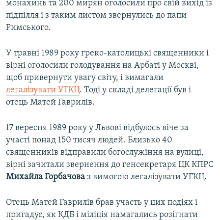
монахинь та 200 мирян оголосили про свій вихід із
підпілля і з таким листом звернулись до папи
Римського.
У травні 1989 року греко-католицькі священники і
вірні оголосили голодування на Арбаті у Москві,
щоб привернути увагу світу, і вимагали
легалізувати УГКЦ
. Тоді у складі делегації був і
отець Матей Гаврилів.
17 вересня 1989 року у Львові відбулось віче за
участі понад 150 тисяч людей. Близько 40
священників відправили богослужіння на вулиці,
вірні зачитали звернення до генсекретаря ЦК КПРС
Михайла Горбачова
з вимогою легалізувати УГКЦ.
Отець Матей Гаврилів брав участь у цих подіях і
пригадує, як КДБ і міліція намагались розігнати