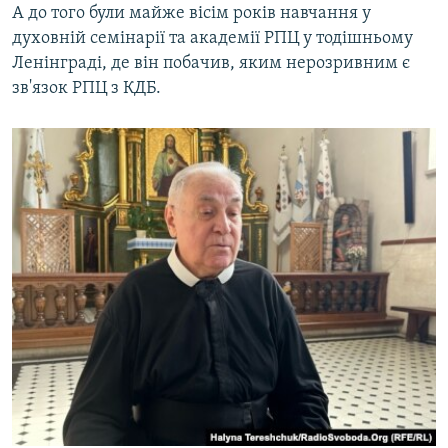
А до того були майже вісім років навчання у
духовній семінарії та академії РПЦ у тодішньому
Ленінграді, де він побачив, яким нерозривним є
зв'язок РПЦ з КДБ.