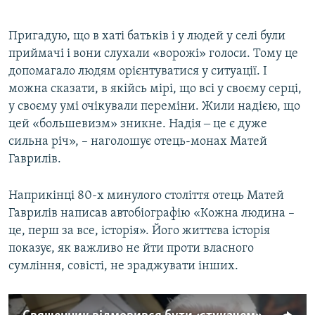
Пригадую, що в хаті батьків і у людей у селі були
приймачі і вони слухали «ворожі» голоси. Тому це
допомагало людям орієнтуватися у ситуації. І
можна сказати, в якійсь мірі, що всі у своєму серці,
у своєму умі очікували переміни. Жили надією, що
цей «большевизм» зникне. Надія ‒ це є дуже
сильна річ», – наголошує отець-монах Матей
Гаврилів.
Наприкінці 80-х минулого століття отець Матей
Гаврилів написав автобіографію «Кожна людина –
це, перш за все, історія». Його життєва історія
показує, як важливо не йти проти власного
сумління, совісті, не зраджувати інших.