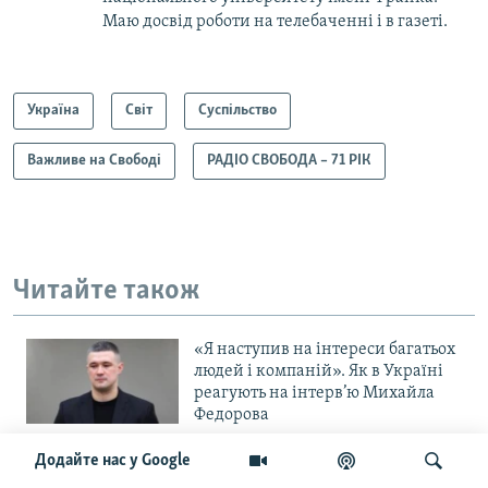
Маю досвід роботи на телебаченні і в газеті.
Україна
Світ
Суспільство
Важливе на Свободі
РАДІО СВОБОДА – 71 РІК
Читайте також
«Я наступив на інтереси багатьох
людей і компаній». Як в Україні
реагують на інтерв’ю Михайла
Федорова
Додайте нас у Google
«Один стріляє в себе, а двоє
здаються в полон»: комбат 157-ї