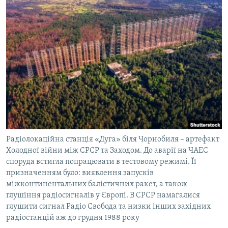
Радіолокаційна станція «Дуга» біля Чорнобиля – артефакт
Холодної війни між СРСР та Заходом. До аварії на ЧАЕС
споруда встигла попрацювати в тестовому режимі. Її
призначенням було: виявлення запусків
міжконтинентальних балістичних ракет, а також
глушіння радіосигналів у Європі. В СРСР намагалися
глушити сигнал Радіо Свобода та низки інших західних
радіостанцій аж до грудня 1988 року