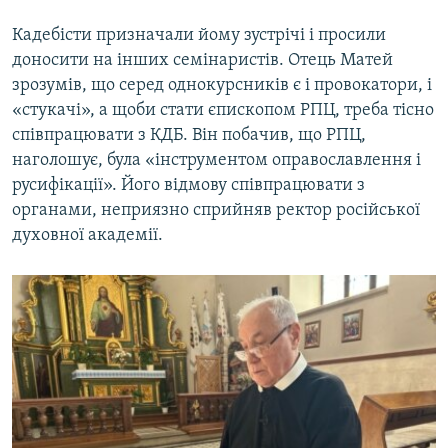
Кадебісти призначали йому зустрічі і просили
доносити на інших семінаристів. Отець Матей
зрозумів, що серед однокурсників є і провокатори, і
«стукачі», а щоби стати єпископом РПЦ, треба тісно
співпрацювати з КДБ. Він побачив, що РПЦ,
наголошує, була «інструментом оправославлення і
русифікації». Його відмову співпрацювати з
органами, неприязно сприйняв ректор російської
духовної академії.