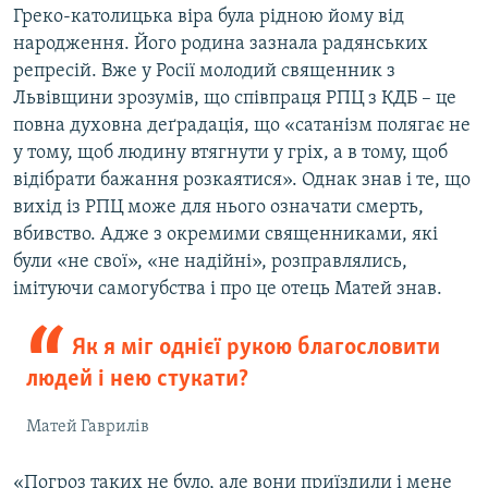
Греко-католицька віра була рідною йому від
народження. Його родина зазнала радянських
репресій. Вже у Росії молодий священник з
Львівщини зрозумів, що співпраця РПЦ з КДБ – це
повна духовна деґрадація, що «сатанізм полягає не
у тому, щоб людину втягнути у гріх, а в тому, щоб
відібрати бажання розкаятися». Однак знав і те, що
вихід із РПЦ може для нього означати смерть,
вбивство. Адже з окремими священниками, які
були «не свої», «не надійні», розправлялись,
імітуючи самогубства і про це отець Матей знав.
Як я міг однієї рукою благословити
людей і нею стукати?
Матей Гаврилів
«Погроз таких не було, але вони приїздили і мене