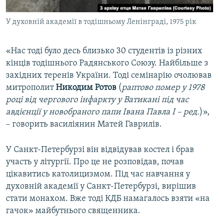
У духовній академії в тодішньому Ленінграді, 1975 рік
«Нас тоді було десь близько 30 студентів із різних
кінців тодішнього Радянського Союзу. Найбільше з
західних теренів України. Тоді семінарію очолював
митрополит
Никодим Ротов
(
раптово помер у 1978
році від чергового інфаркту у Ватикані під час
авдієнції у новобраного папи Івана Павла І – ред.
)»,
– говорить василіянин Матей Гаврилів.
У Санкт-Петербурзі він відвідував костел і брав
участь у літургії. Про це не розповідав, почав
цікавитись католицизмом. Під час навчання у
духовній академії у Санкт-Петербурзі, вирішив
стати монахом. Вже тоді КДБ намагалось взяти «на
гачок» майбутнього священника.