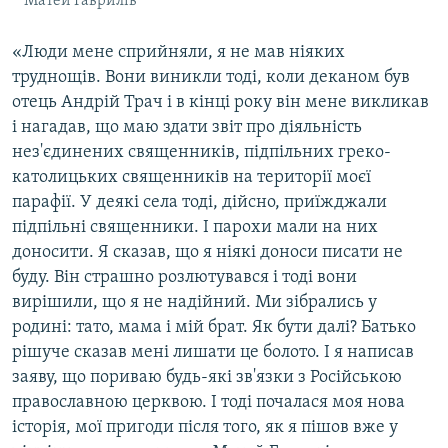
Матей Гаврилів
«Люди мене сприйняли, я не мав ніяких
труднощів. Вони виникли тоді, коли деканом був
отець Андрій Трач і в кінці року він мене викликав
і нагадав, що маю здати звіт про діяльність
нез'єдинених священників, підпільних греко-
католицьких священників на території моєї
парафії. У деякі села тоді, дійсно, приїжджали
підпільні священники. І парохи мали на них
доносити. Я сказав, що я ніякі доноси писати не
буду. Він страшно розлютувався і тоді вони
вирішили, що я не надійний. Ми зібрались у
родині: тато, мама і мій брат. Як бути далі? Батько
рішуче сказав мені лишати це болото. І я написав
заяву, що пориваю будь-які зв'язки з Російською
православною церквою. І тоді почалася моя нова
історія, мої пригоди після того, як я пішов вже у