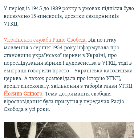
У період із 1945 до 1989 рокку в умовах підпілля було
висвячено 15 єпископів, десятки священників
УГКЦ.
Українська служба Радіо Свобода
від початку
мовлення з серпня 1954 року інформувала про
становище української церкви в Україні, про
переслідування вірних і духовенства в УГКЦ, тоді в
еміграції говорили просто – Українська католицька
церква. А також розповідала про історію УГКЦ,
арешт єпископату, звільнення з таборів глави УГКЦ
Йосипа Сліпого
. Тема дотримання свободи
віросповідання була присутня у передачах Радіо
Свобода в усі роки.