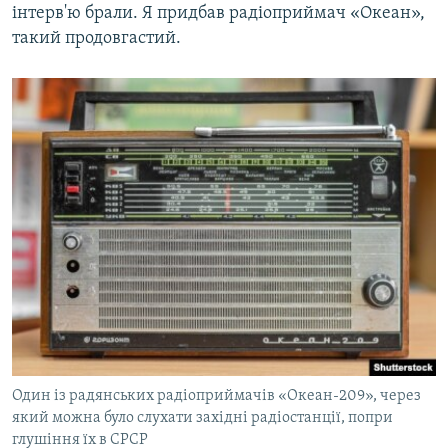
інтерв'ю брали. Я придбав радіоприймач «Океан»,
такий продовгастий.
Один із радянських радіоприймачів «Океан-209», через
який можна було слухати західні радіостанції, попри
глушіння їх в СРСР