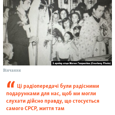
Вінчання
Ці радіопередачі були радісними
подарунками для нас, щоб ми могли
слухати дійсно правду, що стосується
самого СРСР, життя там