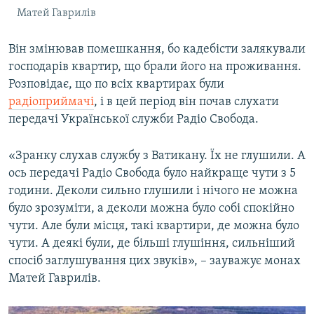
Матей Гаврилів
Він змінював помешкання, бо кадебісти залякували
господарів квартир, що брали його на проживання.
Розповідає, що по всіх квартирах були
радіоприймачі
, і в цей період він почав слухати
передачі Української служби Радіо Свобода.
«Зранку слухав службу з Ватикану. Їх не глушили. А
ось передачі Радіо Свобода було найкраще чути з 5
години. Деколи сильно глушили і нічого не можна
було зрозуміти, а деколи можна було собі спокійно
чути. Але були місця, такі квартири, де можна було
чути. А деякі були, де більші глушіння, сильніший
спосіб заглушування цих звуків», – зауважує монах
Матей Гаврилів.