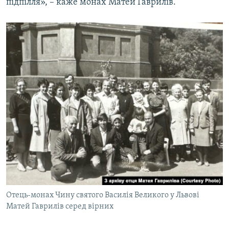
підпілля», – каже монах Матей Гаврилів.
Отець-монах Чину святого Василія Великого у Львові
Матей Гаврилів серед вірних