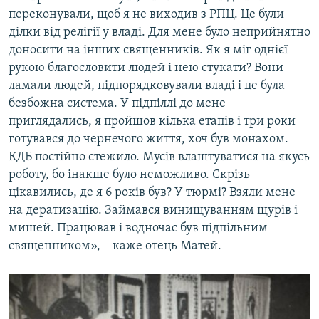
переконували, щоб я не виходив з РПЦ. Це були
ділки від релігії у владі. Для мене було неприйнятно
доносити на інших священників. Як я міг однієї
рукою благословити людей і нею стукати? Вони
ламали людей, підпорядковували владі і це була
безбожна система. У підпіллі до мене
приглядались, я пройшов кілька етапів і три роки
готувався до чернечого життя, хоч був монахом.
КДБ постійно стежило. Мусів влаштуватися на якусь
роботу, бо інакше було неможливо. Скрізь
цікавились, де я 6 років був? У тюрмі? Взяли мене
на дератизацію. Займався винищуванням щурів і
мишей. Працював і водночас був підпільним
священником», – каже отець Матей.