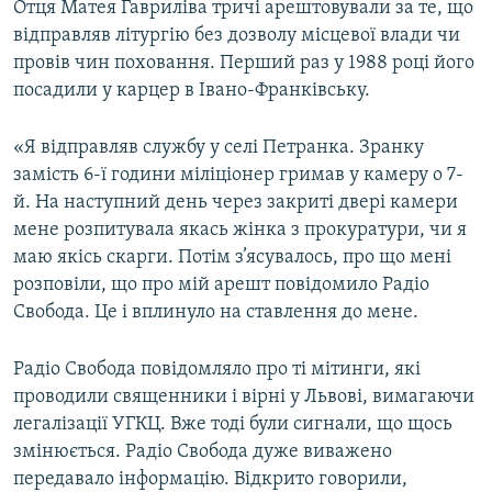
Отця Матея Гавриліва тричі арештовували за те, що
відправляв літургію без дозволу місцевої влади чи
провів чин поховання. Перший раз у 1988 році його
посадили у карцер в Івано-Франківську.
«Я відправляв службу у селі Петранка. Зранку
замість 6-ї години міліціонер гримав у камеру о 7-
й. На наступний день через закриті двері камери
мене розпитувала якась жінка з прокуратури, чи я
маю якісь скарги. Потім з’ясувалось, про що мені
розповіли, що про мій арешт повідомило Радіо
Свобода. Це і вплинуло на ставлення до мене.
Радіо Свобода повідомляло про ті мітинги, які
проводили священники і вірні у Львові, вимагаючи
легалізації УГКЦ. Вже тоді були сигнали, що щось
змінюється. Радіо Свобода дуже виважено
передавало інформацію. Відкрито говорили,