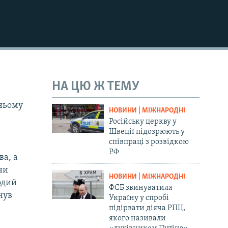
720p
1080p
480p
НА ЦЮ Ж ТЕМУ
шньому
НОВИНИ | МІЖНАРОДНІ
Російську церкву у
Швеції підозрюють у
співпраці з розвідкою
РФ
ва, а
ни
НОВИНИ | МІЖНАРОДНІ
одий
ФСБ звинуватила
нув
Україну у спробі
підірвати діяча РПЦ,
якого називали