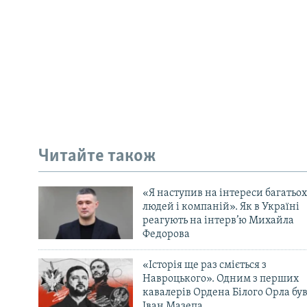
Читайте також
«Я наступив на інтереси багатьох
людей і компаній». Як в Україні
реагують на інтерв’ю Михайла
Федорова
«Історія ще раз сміється з
Навроцького». Одним з перших
кавалерів Ордена Білого Орла бу
Іван Мазепа