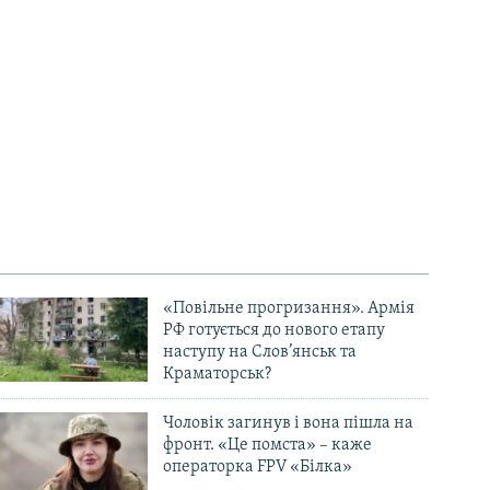
«Повільне прогризання». Армія
РФ готується до нового етапу
наступу на Слов’янськ та
Краматорськ?
Чоловік загинув і вона пішла на
фронт. «Це помста» – каже
операторка FPV «Білка»