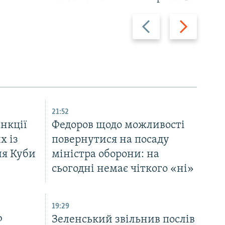
Назад
Вперед
21:52
нкції
Федоров щодо можливості
х із
повернутися на посаду
ля Куби
міністра оборони: на
сьогодні немає чіткого «ні»
19:29
Ф
Зеленський звільнив послів