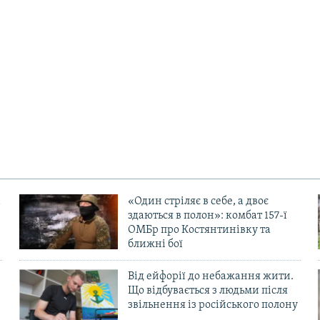
«Один стріляє в себе, а двоє
здаються в полон»: комбат 157-ї
ОМБр про Костянтинівку та
ближні бої
Від ейфорії до небажання жити.
Що відбувається з людьми після
в
звільнення із російського полону