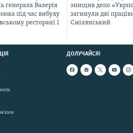
ь генерала Валерія
знищив депо «Укрп
нюка під час вибуху
загинули дві праців
вському ресторані 1
Смілянський
ЦІЯ
ДОЛУЧАЙСЯ!
с
пекти
зв'язок