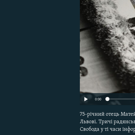
МУЛЬТИМЕДІА
ФОТО
СПЕЦПРОЄКТИ
ПОДКАСТИ
0:00
75-річний отець Матей
Львові. Тричі радянсь
Свобода у ті часи інф