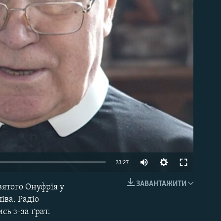
able
Auto
23:27
240p
ЗАВАНТАЖИТИ
вятого Онуфрія у
EMBED
360p
іва. Радіо
сь з-за ґрат.
480p