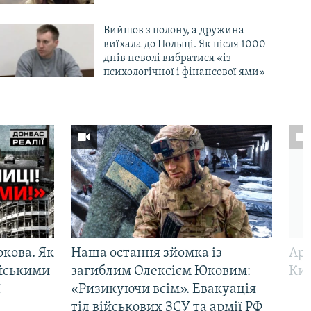
Вийшов з полону, а дружина
виїхала до Польщі. Як після 1000
днів неволі вибратися «із
психологічної і фінансової ями»
ркова. Як
Наша остання зйомка із
Арм
ійськими
загиблим Олексієм Юковим:
Киї
ї
«Ризикуючи всім». Евакуація
тіл військових ЗСУ та армії РФ