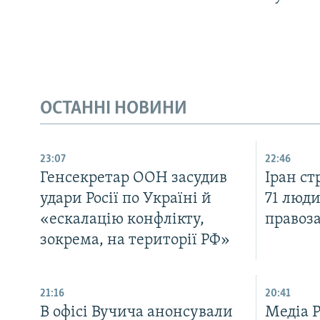
ОСТАННІ НОВИНИ
23:07
22:46
Генсекретар ООН засудив
Іран с
удари Росії по Україні й
71 люди
«ескалацію конфлікту,
правоз
зокрема, на території РФ»
21:16
20:41
В офісі Вучича анонсували
Медіа 