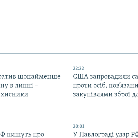
22:22
тратив щонайменше
США запровадили са
ну в липні –
проти осіб, пов’язани
ахисники
закупівлями зброї д
20:01
РФ пишуть про
У Павлограді удар Р