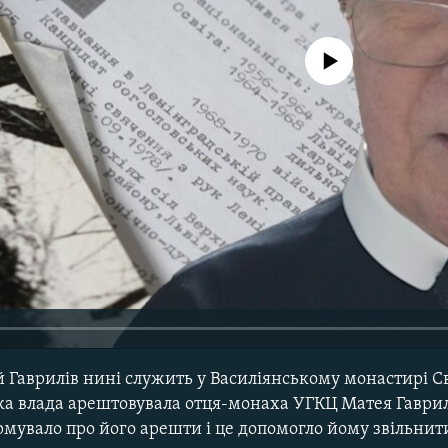
No media source currently avail
 Гаврилів нині служить у Василіянському монастирі С
ка влада арештовувала отця-монаха УГКЦ Матея Гаврил
ормувало про його арешти і це допомогло йому звільнити