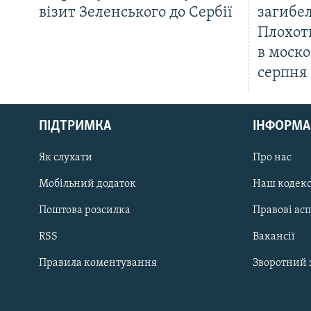
візит Зеленського до Сербії
загибел
Плохот
в моско
серпня
КРИМ РЕАЛІЇ
РУС
ПІДТРИМКА
ІНФОРМА
УКР
КТАТ
Як слухати
Про нас
Мобільний додаток
Наш кодек
ДОЛУЧАЙСЯ!
Поштова розсилка
Правові ас
RSS
Вакансії
Правила коментування
Зворотний 
Усі сайти RFE/RL