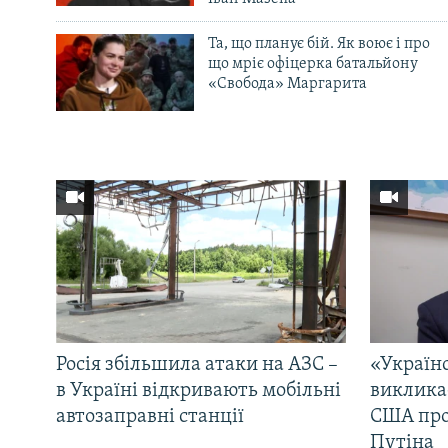
Та, що планує бій. Як воює і про
що мріє офіцерка батальйону
«Свобода» Маргарита
Росія збільшила атаки на АЗС –
«Україн
в Україні відкривають мобільні
виклика
автозаправні станції
США про 
Путіна