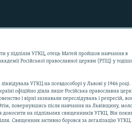
Auto
240p
360p
ти у підпілля УГКЦ, отець Матей пройшов навчання в
 академії Російської православної церкви (РПЦ) у тоді
720p
1080p
ліквідувала УГКЦ на псевдособорі у Львові у 1946 році.
Україні офіційно діяла лише Російська православна церк
венство і вірні зазнавали переслідувань і репресій, во
 Втім, повернувшись після навчання на Львівщину, мол
 доносити на підпільних священників УГКЦ. Він поки
ілля. Священник активно боровся за легалізацію УГКЦ.