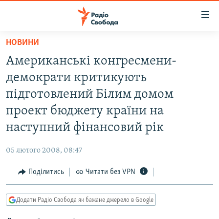
Доступність
посилання
Перейти
НОВИНИ
до
РАДІО СВОБОДА – 70 РОКІВ
Американські конгресмени-
основного
ВСЕ ЗА ДОБУ
матеріалу
демократи критикують
СТАТТІ
Перейти
підготовлений Білим домом
до
ВІЙНА
ПОЛІТИКА
проект бюджету країни на
основної
РОСІЙСЬКА «ФІЛЬТРАЦІЯ»
ЕКОНОМІКА
навігації
наступний фінансовий рік
Перейти
ДОНБАС.РЕАЛІЇ
СУСПІЛЬСТВО
до
05 лютого 2008, 08:47
КРИМ.РЕАЛІЇ
КУЛЬТУРА
пошуку
Поділитись
Читати без VPN
ТИ ЯК?
СПОРТ
СХЕМИ
УКРАЇНА
Додати Радіо Свобода як бажане джерело в Google
КИТАЙ.ВИКЛИКИ
СВІТ