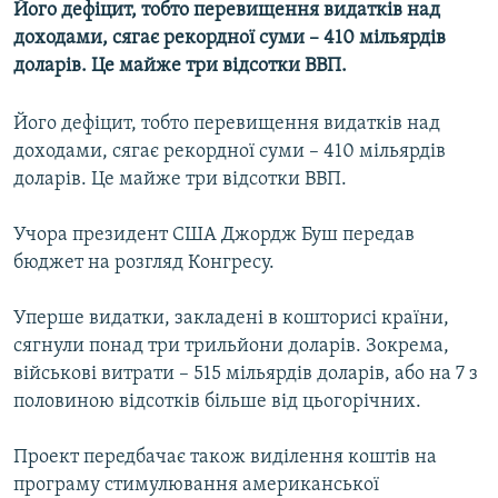
Його дефіцит, тобто перевищення видатків над
МУЛЬТИМЕДІА
доходами, сягає рекордної суми – 410 мільярдів
ФОТО
доларів. Це майже три відсотки ВВП.
СПЕЦПРОЄКТИ
Його дефіцит, тобто перевищення видатків над
ПОДКАСТИ
доходами, сягає рекордної суми – 410 мільярдів
доларів. Це майже три відсотки ВВП.
КРИМ РЕАЛІЇ
РУС
Учора президент США Джордж Буш передав
бюджет на розгляд Конгресу.
УКР
КТАТ
Уперше видатки, закладені в кошторисі країни,
сягнули понад три трильйони доларів. Зокрема,
ДОЛУЧАЙСЯ!
військові витрати – 515 мільярдів доларів, або на 7 з
половиною відсотків більше від цьогорічних.
Проект передбачає також виділення коштів на
програму стимулювання американської