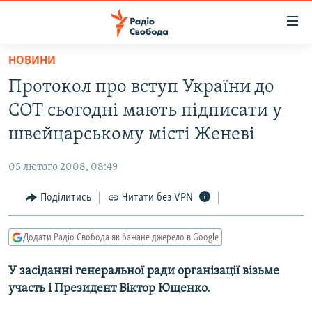
Доступність
посилання
Перейти
НОВИНИ
до
РАДІО СВОБОДА – 70 РОКІВ
Протокол про вступ України до
основного
ВСЕ ЗА ДОБУ
матеріалу
СОТ сьогодні мають підписати у
СТАТТІ
Перейти
швейцарському місті Женеві
до
ВІЙНА
ПОЛІТИКА
основної
05 лютого 2008, 08:49
РОСІЙСЬКА «ФІЛЬТРАЦІЯ»
ЕКОНОМІКА
навігації
Перейти
Поділитись
Читати без VPN
ДОНБАС.РЕАЛІЇ
СУСПІЛЬСТВО
до
КРИМ.РЕАЛІЇ
КУЛЬТУРА
пошуку
Додати Радіо Свобода як бажане джерело в Google
ТИ ЯК?
СПОРТ
У засіданні генеральної ради організації візьме
СХЕМИ
УКРАЇНА
участь і Президент Віктор Ющенко.
КИТАЙ.ВИКЛИКИ
СВІТ