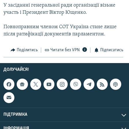
У засіданні генеральної ради організації візьме
МУЛЬТИМЕДІА
участь і Президент Віктор Ющенко.
ФОТО
СПЕЦПРОЄКТИ
Повноправним членом СОТ Україна стане лише
після ратифікації документів парламентом.
ПОДКАСТИ
Поділитись
Читати без VPN
Підписатись
КРИМ РЕАЛІЇ
РУС
УКР
ДОЛУЧАЙСЯ!
КТАТ
ДОЛУЧАЙСЯ!
ПІДТРИМКА
ІНФОРМАЦІЯ