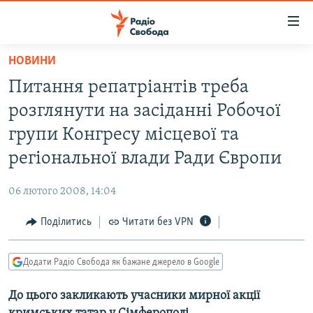
Доступність
посилання
Перейти
НОВИНИ
до
РАДІО СВОБОДА – 70 РОКІВ
Питання репатріантів треба
основного
ВСЕ ЗА ДОБУ
матеріалу
розглянути на засіданні Робочої
СТАТТІ
Перейти
групи Конгресу місцевої та
до
ВІЙНА
ПОЛІТИКА
регіональної влади Ради Європи
основної
РОСІЙСЬКА «ФІЛЬТРАЦІЯ»
ЕКОНОМІКА
навігації
06 лютого 2008, 14:04
Перейти
ДОНБАС.РЕАЛІЇ
СУСПІЛЬСТВО
до
Поділитись
Читати без VPN
КРИМ.РЕАЛІЇ
КУЛЬТУРА
пошуку
ТИ ЯК?
СПОРТ
Додати Радіо Свобода як бажане джерело в Google
СХЕМИ
УКРАЇНА
До цього закликають учасники мирної акції
КИТАЙ.ВИКЛИКИ
СВІТ