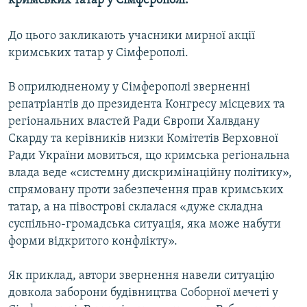
кримських татар у Сімферополі.
МУЛЬТИМЕДІА
До цього закликають учасники мирної акції
ФОТО
кримських татар у Сімферополі.
СПЕЦПРОЄКТИ
ПОДКАСТИ
В оприлюдненому у Сімферополі зверненні
репатріантів до президента Конгресу місцевих та
регіональних властей Ради Європи Халвдану
КРИМ РЕАЛІЇ
Скарду та керівників низки Комітетів Верховної
РУС
Ради України мовиться, що кримська регіональна
УКР
влада веде «системну дискримінаційну політику»,
спрямовану проти забезпечення прав кримських
КТАТ
татар, а на півострові склалася «дуже складна
суспільно-громадська ситуація, яка може набути
ДОЛУЧАЙСЯ!
форми відкритого конфлікту».
Як приклад, автори звернення навели ситуацію
довкола заборони будівництва Соборної мечеті у