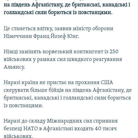
на південь Афганістану, де британські, канадські і
МУЛЬТИМЕДІА
голландські сили борються із повстанцями.
ФОТО
СПЕЦПРОЄКТИ
Це станеться влітку, заявив міністр оборони
Німеччини Франц Йозеф Юнг.
ПОДКАСТИ
Німці замінять норвезький контингент із 250
КРИМ РЕАЛІЇ
військових у рамках сил швидкого реагування
РУС
Альянсу.
УКР
Наразі країна не пристає на прохання США
КТАТ
скерувати більше бійців на південь Афганістану, де
британські, канадські і голландські сили борються
ДОЛУЧАЙСЯ!
із повстанцями.
Наразі до складу Міжнародних сил сприяння
безпеці НАТО в Афганістані входять 40 тисяч
військових.