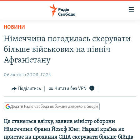
Доступність
посилання
Перейти
НОВИНИ
до
РАДІО СВОБОДА – 70 РОКІВ
Німеччина погодилась скерувати
основного
ВСЕ ЗА ДОБУ
матеріалу
більше військових на північ
СТАТТІ
Перейти
Афганістану
до
ВІЙНА
ПОЛІТИКА
основної
06 лютого 2008, 17:24
РОСІЙСЬКА «ФІЛЬТРАЦІЯ»
ЕКОНОМІКА
навігації
Перейти
Поділитись
Читати без VPN
ДОНБАС.РЕАЛІЇ
СУСПІЛЬСТВО
до
КРИМ.РЕАЛІЇ
КУЛЬТУРА
пошуку
Додати Радіо Свобода як бажане джерело в Google
ТИ ЯК?
СПОРТ
Це станеться влітку, заявив міністр оборони
СХЕМИ
УКРАЇНА
Німеччини Франц Йозеф Юнг. Наразі країна не
КИТАЙ.ВИКЛИКИ
СВІТ
пристає на прохання США скерувати більше бійців