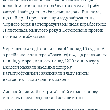
колонії мертвих, нафторайдужних медуз, і рибу в
мазуті, і забруднені рибальські неводи. Він каже,
що найгірші прогнози з приводу забруднення
Чорного моря нафтопродуктами після кораблетрощ
11 листопада минулого року в Керченській протоці,
починають збуватися.
Через шторм тоді зазнали аварій понад 10 суден. А
з російського танкера «Волгонєфть», що розламався
навпіл, у море вилилося понад 1200 тонн мазуту.
Екологи назвали наслідки шторму
катастрофічними і закликали владу вжити
екстрених і радикальних заходів.
Але пройшло майже три місяці й екологи знову
ставлять перед владою такі ж запитання.