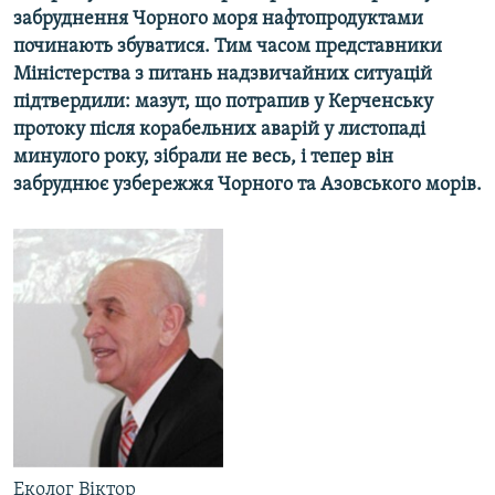
забруднення Чорного моря нафтопродуктами
КИТАЙ.ВИКЛИКИ
починають збуватися. Тим часом представники
МУЛЬТИМЕДІА
Міністерства з питань надзвичайних ситуацій
ФОТО
підтвердили: мазут, що потрапив у Керченську
протоку після корабельних аварій у листопаді
СПЕЦПРОЄКТИ
минулого року, зібрали не весь, і тепер він
ПОДКАСТИ
забруднює узбережжя Чорного та Азовського морів.
КРИМ РЕАЛІЇ
РУС
УКР
КТАТ
ДОЛУЧАЙСЯ!
Еколог Віктор