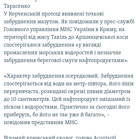
Тарасенко
У Керченській протоці виявлені точкові
Усі сайти RFE/RL
забруднення мазутом. Як повідомили у прес-службі
Головного управління МНС України в Криму, на
території від мису Такіль до Аршинцевської коси
спостерігалося забруднення «у вигляді
промаслених морських водоростей і незначне
забруднення берегової смуги нафтопродуктами».
«Характер забруднення осередковий. Забруднення
спостерігається від води на метр-півтора, його лінія
переривчаста, розкидані окремі плями діаметром
до 10 сантиметрів. Цей нафтопродукт змішаний із
піском і водоростями. Практично за сьогодні його
приберуть, бо його не так уже й багато», –
повідомив представник МНС.
Відомий кримський еколог, голова Асоціації