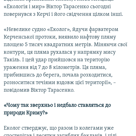
«Екологія і мир» Віктор Тарасенко сьогодні
повернувся з Керчі і його свідчення цілком інші.
«Невелике судно «Еколог», йдучи фарватером
Керченської протоки, виявило нафтову пляму
площею 5 тисяч квадратних метрів. Міняючи свої
контури, ця пляма рухалася у напрямку мису
Такіль. І цей удар прийшовся на територію
ураження від 7 до 8 кілометрів. Ця пляма,
прибившись до берега, почала розходитися,
розноситися течіями вздовж цієї території», –
повідомив Віктор Тарасенко.
«Чому так зверхньо і недбало ставляться до
природи Криму?»
Еколог стверджує, що разом із колегами уже
спостерігав і десятки загиблих бакланів, і цілі