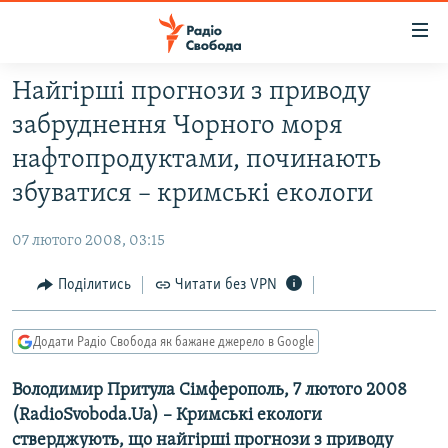
Доступність
посилання
Перейти
Найгірші прогнози з приводу
до
РАДІО СВОБОДА – 70 РОКІВ
забруднення Чорного моря
основного
ВСЕ ЗА ДОБУ
матеріалу
нафтопродуктами, починають
СТАТТІ
Перейти
збуватися – кримські екологи
до
ВІЙНА
ПОЛІТИКА
основної
07 лютого 2008, 03:15
РОСІЙСЬКА «ФІЛЬТРАЦІЯ»
ЕКОНОМІКА
навігації
Перейти
Поділитись
Читати без VPN
ДОНБАС.РЕАЛІЇ
СУСПІЛЬСТВО
до
КРИМ.РЕАЛІЇ
КУЛЬТУРА
пошуку
Додати Радіо Свобода як бажане джерело в Google
ТИ ЯК?
СПОРТ
Володимир Притула Сімферополь, 7 лютого 2008
СХЕМИ
УКРАЇНА
(RadioSvoboda.Ua) – Кримські екологи
ПРИАЗОВ’Я
СВІТ
стверджують, що найгірші прогнози з приводу