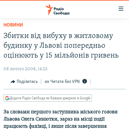
Доступність
посилання
Перейти
НОВИНИ
до
РАДІО СВОБОДА – 70 РОКІВ
Збитки вiд вибуху в житловому
основного
ВСЕ ЗА ДОБУ
матеріалу
будинку у Львовi попередньо
СТАТТІ
Перейти
оцiнюють у 15 мільйонів гривень
до
ВІЙНА
ПОЛІТИКА
основної
08 лютого 2008, 14:23
РОСІЙСЬКА «ФІЛЬТРАЦІЯ»
ЕКОНОМІКА
навігації
Перейти
Поділитись
Читати без VPN
ДОНБАС.РЕАЛІЇ
СУСПІЛЬСТВО
до
КРИМ.РЕАЛІЇ
КУЛЬТУРА
пошуку
Додати Радіо Свобода як бажане джерело в Google
ТИ ЯК?
СПОРТ
За словами першого заступника мiського голови
СХЕМИ
УКРАЇНА
Львова Олега Синютки, зараз на мiсцi події
КИТАЙ.ВИКЛИКИ
СВІТ
працюють фахiвцi, i лише пiсля завершення