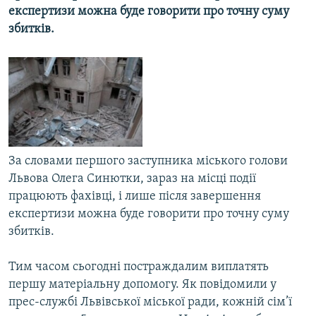
експертизи можна буде говорити про точну суму
МУЛЬТИМЕДІА
збиткiв.
ФОТО
СПЕЦПРОЄКТИ
ПОДКАСТИ
КРИМ РЕАЛІЇ
РУС
За словами першого заступника мiського голови
УКР
Львова Олега Синютки, зараз на мiсцi події
працюють фахiвцi, i лише пiсля завершення
КТАТ
експертизи можна буде говорити про точну суму
збиткiв.
ДОЛУЧАЙСЯ!
Тим часом сьогодні постраждалим виплатять
першу матерiальну допомогу. Як повідомили у
прес-службi Львiвської мiської ради, кожній сім’ї