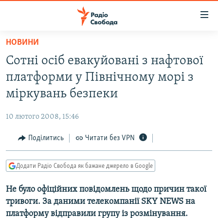
Доступність
посилання
Перейти
НОВИНИ
до
РАДІО СВОБОДА – 70 РОКІВ
Сотні осіб евакуйовані з нафтової
основного
ВСЕ ЗА ДОБУ
матеріалу
платформи у Північному морі з
СТАТТІ
Перейти
міркувань безпеки
до
ВІЙНА
ПОЛІТИКА
основної
10 лютого 2008, 15:46
РОСІЙСЬКА «ФІЛЬТРАЦІЯ»
ЕКОНОМІКА
навігації
Перейти
Поділитись
Читати без VPN
ДОНБАС.РЕАЛІЇ
СУСПІЛЬСТВО
до
КРИМ.РЕАЛІЇ
КУЛЬТУРА
пошуку
Додати Радіо Свобода як бажане джерело в Google
ТИ ЯК?
СПОРТ
Не було офіційних повідомлень щодо причин такої
СХЕМИ
УКРАЇНА
тривоги. За даними телекомпанії SKY NEWS на
КИТАЙ.ВИКЛИКИ
СВІТ
платформу відправили групу із розмінування.