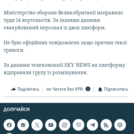
МУЛЬТИМЕДІА
Міністерство оборони Великобританії направило
ФОТО
туди 14 вертольотів. За іншими даними
СПЕЦПРОЄКТИ
евакуйований персонал із двох платформ.
ПОДКАСТИ
Не було офіційних повідомлень щодо причин такої
тривоги.
КРИМ РЕАЛІЇ
РУС
За даними телекомпанії SKY NEWS на платформу
УКР
відправили групу із розмінування.
КТАТ
Поділитись
Читати без VPN
Підписатись
ДОЛУЧАЙСЯ!
ДОЛУЧАЙСЯ!