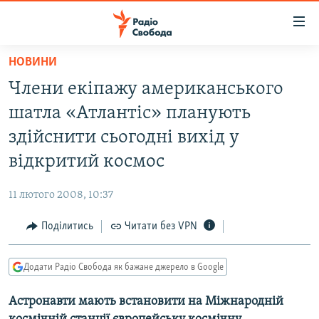
Доступність
посилання
Перейти
НОВИНИ
до
РАДІО СВОБОДА – 70 РОКІВ
Члени екіпажу американського
основного
ВСЕ ЗА ДОБУ
матеріалу
шатла «Атлантіс» планують
СТАТТІ
Перейти
здійснити сьогодні вихід у
до
ВІЙНА
ПОЛІТИКА
відкритий космос
основної
РОСІЙСЬКА «ФІЛЬТРАЦІЯ»
ЕКОНОМІКА
навігації
11 лютого 2008, 10:37
Перейти
ДОНБАС.РЕАЛІЇ
СУСПІЛЬСТВО
до
Поділитись
Читати без VPN
КРИМ.РЕАЛІЇ
КУЛЬТУРА
пошуку
ТИ ЯК?
СПОРТ
Додати Радіо Свобода як бажане джерело в Google
СХЕМИ
УКРАЇНА
Астронавти мають встановити на Міжнародній
КИТАЙ.ВИКЛИКИ
СВІТ