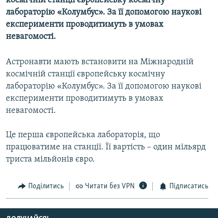
космічній станції європейську космічну
МУЛЬТИМЕДІА
лабораторію «Колумбус». За її допомогою наукові
експерименти проводитимуть в умовах
ФОТО
невагомості.
СПЕЦПРОЄКТИ
ПОДКАСТИ
Астронавти мають встановити на Міжнародній
космічній станції європейську космічну
лабораторію «Колумбус». За її допомогою наукові
КРИМ РЕАЛІЇ
експерименти проводитимуть в умовах
РУС
невагомості.
УКР
Це перша європейська лабораторія, що
КТАТ
працюватиме на станції. Її вартість – один мільярд
триста мільйонів євро.
ДОЛУЧАЙСЯ!
Поділитись
Читати без VPN
Підписатись