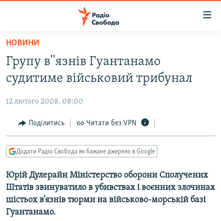
Доступність
посилання
Перейти
НОВИНИ
до
РАДІО СВОБОДА – 70 РОКІВ
Групу в''язнів Гуантанамо
основного
ВСЕ ЗА ДОБУ
матеріалу
судитиме військовий трибунал
СТАТТІ
Перейти
до
12 лютого 2008, 08:00
ВІЙНА
ПОЛІТИКА
основної
РОСІЙСЬКА «ФІЛЬТРАЦІЯ»
Поділитись
Читати без VPN
ЕКОНОМІКА
навігації
Перейти
ДОНБАС.РЕАЛІЇ
СУСПІЛЬСТВО
до
Додати Радіо Свобода як бажане джерело в Google
КРИМ.РЕАЛІЇ
КУЛЬТУРА
пошуку
Юрій Дулерайн Міністерство оборони Сполучених
ТИ ЯК?
СПОРТ
Штатів звинуватило в убивствах і воєнних злочинах
СХЕМИ
УКРАЇНА
шістьох в’язнів тюрми на військово-морській базі
Гуантанамо.
ПРИАЗОВ’Я
СВІТ