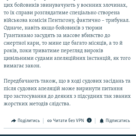
цих бойовиків звинувачують у воєнних злочинах,
то їх справи розглядатиме спеціально створена
військова комісія Пентагону, фактично – трибунал.
Одначе, навіть якщо бойовиків з тюрми
Гуантанамо засудять за масове вбивство до
смертної кари, то мине ще багато місяців, а то й
років, поки триватиме перегляд вироків
цивільними судами апеляційних інстанцій, як того
вимагає закон.
Передбачають також, що в ході судових засідань та
після судових апеляцій може виринути питання
про застосування до деяких з підсудних так званих
жорстких методів слідства.
Поділитись
Читати без VPN
Підписатись