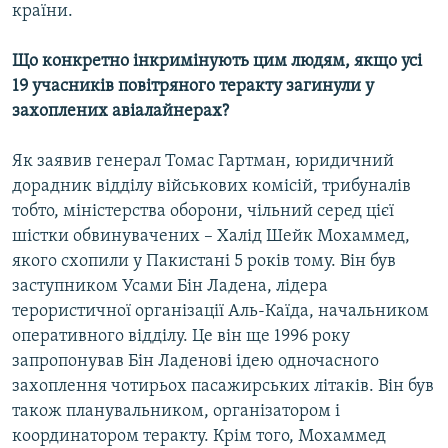
країни.
Усі сайти RFE/RL
Що конкретно інкримінують цим людям, якщо усі
19 учасників повітряного теракту загинули у
захоплених авіалайнерах?
Як заявив генерал Томас Гартман, юридичний
дорадник відділу військових комісій, трибуналів
тобто, міністерства оборони, чільний серед цієї
шістки обвинувачених – Халід Шейк Мохаммед,
якого схопили у Пакистані 5 років тому. Він був
заступником Усами Бін Ладена, лідера
терористичної організації Аль-Каїда, начальником
оперативного відділу. Це він ще 1996 року
запропонував Бін Ладенові ідею одночасного
захоплення чотирьох пасажирських літаків. Він був
також планувальником, організатором і
координатором теракту. Крім того, Мохаммед