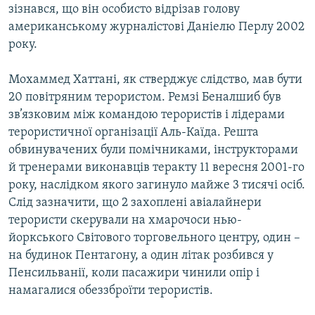
зізнався, що він особисто відрізав голову
американському журналістові Даніелю Перлу 2002
року.
Мохаммед Хаттані, як стверджує слідство, мав бути
20 повітряним терористом. Ремзі Беналшиб був
зв’язковим між командою терористів і лідерами
терористичної організації Аль-Каїда. Решта
обвинувачених були помічниками, інструкторами
й тренерами виконавців теракту 11 вересня 2001-го
року, наслідком якого загинуло майже 3 тисячі осіб.
Слід зазначити, що 2 захоплені авіалайнери
терористи скерували на хмарочоси нью-
йоркського Світового торговельного центру, один –
на будинок Пентагону, а один літак розбився у
Пенсильванії, коли пасажири чинили опір і
намагалися обеззброїти терористів.