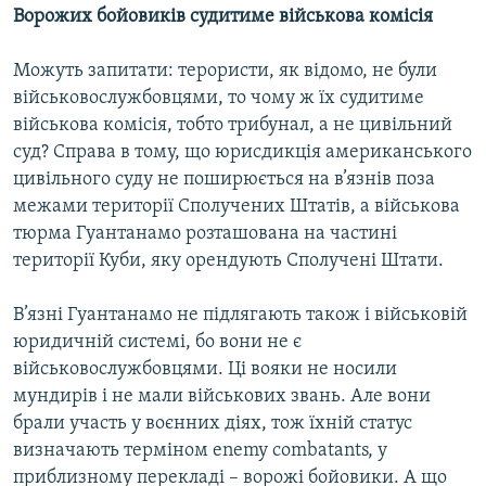
Ворожих бойовиків судитиме військова комісія
Можуть запитати: терористи, як відомо, не були
військовослужбовцями, то чому ж їх судитиме
військова комісія, тобто трибунал, а не цивільний
суд? Справа в тому, що юрисдикція американського
цивільного суду не поширюється на в’язнів поза
межами території Сполучених Штатів, а військова
тюрма Гуантанамо розташована на частині
території Куби, яку орендують Сполучені Штати.
В’язні Гуантанамо не підлягають також і військовій
юридичній системі, бо вони не є
військовослужбовцями. Ці вояки не носили
мундирів і не мали військових звань. Але вони
брали участь у воєнних діях, тож їхній статус
визначають терміном enemy combatants, у
приблизному перекладі – ворожі бойовики. А що