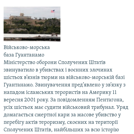
КИТАЙ.ВИКЛИКИ
МУЛЬТИМЕДІА
ФОТО
СПЕЦПРОЄКТИ
Військово-морська
ПОДКАСТИ
база Гуантанамо
Міністерство оборони Сполучених Штатів
КРИМ РЕАЛІЇ
звинуватило в убивствах і воєнних злочинах
РУС
шістьох в’язнів тюрми на військово-морській базі
УКР
Гуантанамо. Звинувачення пред’явлено у зв’язку з
нападом ісламських терористів на Америку 11
КТАТ
вересня 2001 року. За повідомленням Пентагона,
усіх шістьох має судити військовий трибунал. Уряд
ДОЛУЧАЙСЯ!
домагається смертної кари за масове убивство у
перебігу актів тероризму, скоєних на території
Сполучених Штатів, найбільших за всю історію