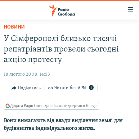
Доступність
посилання
Перейти
НОВИНИ
до
РАДІО СВОБОДА – 70 РОКІВ
У Сімферополі близько тисячі
основного
ВСЕ ЗА ДОБУ
матеріалу
репатріантів провели сьогодні
СТАТТІ
Перейти
акцію протесту
до
ВІЙНА
ПОЛІТИКА
основної
18 лютого 2008, 14:33
РОСІЙСЬКА «ФІЛЬТРАЦІЯ»
ЕКОНОМІКА
навігації
Перейти
Поділитись
Читати без VPN
ДОНБАС.РЕАЛІЇ
СУСПІЛЬСТВО
до
КРИМ.РЕАЛІЇ
КУЛЬТУРА
пошуку
Додати Радіо Свобода як бажане джерело в Google
ТИ ЯК?
СПОРТ
Вони вимагають від влади виділення землі для
СХЕМИ
УКРАЇНА
будівництва індивідуального житла.
КИТАЙ.ВИКЛИКИ
СВІТ