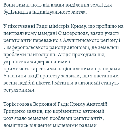
Вони вимагають від влади виділення землі для
МУЛЬТИМЕДІА
будівництва індивідуального житла.
ФОТО
СПЕЦПРОЄКТИ
У пікетуванні Ради міністрів Криму, що пройшло на
центральному майдані Сімферополя, взяли участь
ПОДКАСТИ
репатріанти переважно з Алуштинського регіону і
Сімферопольського району автономії, де земельні
КРИМ РЕАЛІЇ
проблеми найгостріші. Акція проходила під
РУС
українськими державними і
УКР
кримськотатарськими національними прапорами.
Учасники акції протесту заявили, що з настанням
КТАТ
весни подібні пікети і мітинги в автономії стануть
регулярними.
ДОЛУЧАЙСЯ!
Торік голова Верховної Ради Криму Анатолій
Гриценко заявив, що керівництво автономії
розв’язало земельні проблеми репатріантів,
домігшись віділення місцевими радами