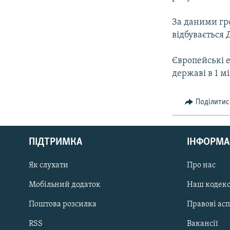
За даними гро
відбувається 
Європейські 
державі в 1 м
Поділитис
КРИМ РЕАЛІЇ
РУС
ПІДТРИМКА
ІНФОРМА
УКР
КТАТ
Як слухати
Про нас
Мобільний додаток
Наш кодек
ДОЛУЧАЙСЯ!
Поштова розсилка
Правові ас
RSS
Вакансії