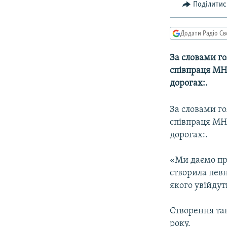
МУЛЬТИМЕДІА
Поділитис
ФОТО
Додати Радіо Св
СПЕЦПРОЄКТИ
ПОДКАСТИ
За словами го
співпраця МН
дорогах:.
За словами го
співпраця МН
дорогах:.
«Ми даємо про
створила пев
якого увійдут
Створення та
року.