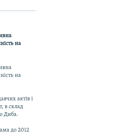
тивна
ність на
тивна
ність на
авчих актів і
, в склад
о Диба.
ама до 2012