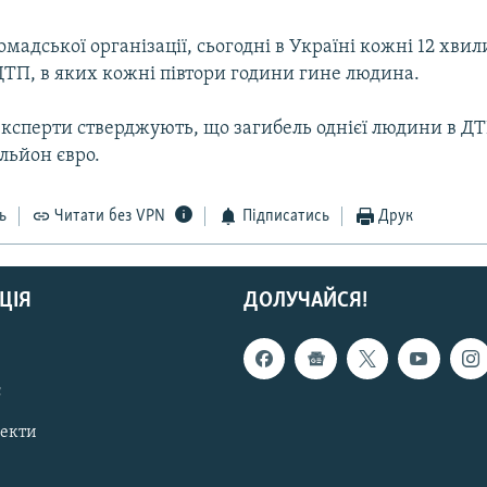
мадської організації, сьогодні в Україні кожні 12 хви
ДТП, в яких кожні півтори години гине людина.
експерти стверджують, що загибель однієї людини в Д
ільйон євро.
ь
Читати без VPN
Підписатись
Друк
ЦІЯ
ДОЛУЧАЙСЯ!
с
пекти