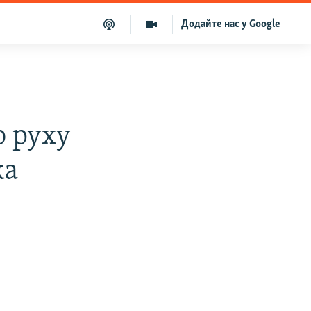
Додайте нас у Google
ю руху
ка