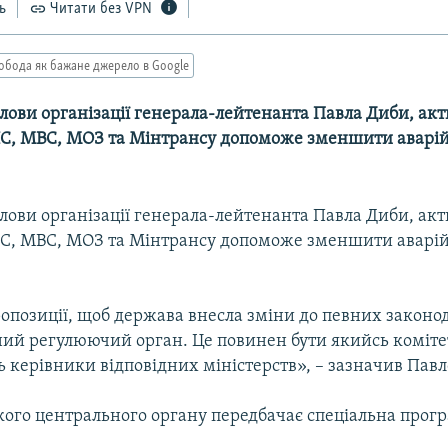
ь
Читати без VPN
обода як бажане джерело в Google
лови організації генерала-лейтенанта Павла Диби, ак
С, МВС, МОЗ та Мінтрансу допоможе зменшити аварій
лови організації генерала-лейтенанта Павла Диби, ак
С, МВС, МОЗ та Мінтрансу допоможе зменшити аварій
позиції, щоб держава внесла зміни до певних законод
ний регулюючий орган. Це повинен бути якийсь комітет
ь керівники відповідних міністерств», – зазначив Павл
кого центрального органу передбачає спеціальна прогр