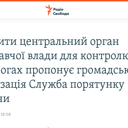
ити центральний орган
авчої влади для контрол
рогах пропонує громадсь
ізація Служба порятунку
ни
 18:58