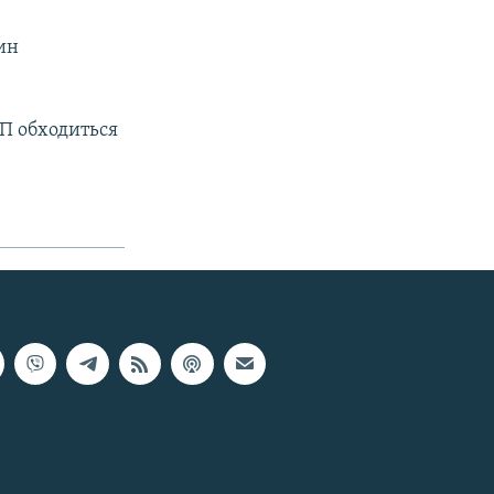
лин
ТП обходиться