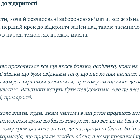
до відкритості
ти, хоча й розчаровані забороною знімати, все ж зізн
а перший крок до відкриття завіси над такою таємнич
 в народі темою, як продаж майна.
нас проводяться все ще якось боязко, особливо, коли н
і тільки що були свідками того, що нас хотіли вигнати і
 чомусь вирішили залишити, причому визначили деяк
ування. Власники хочуть бути невідомими. Але це вже
, прозорості.
 хоче знати, куди, яким чином і в які руки продають к
чиновники дуже люблять говорити, що все це на благо
, тому громада хоче знати, де насправді ці блага. Бо інк
нформація, що продали якийсь об’єкт, а кому продали і 