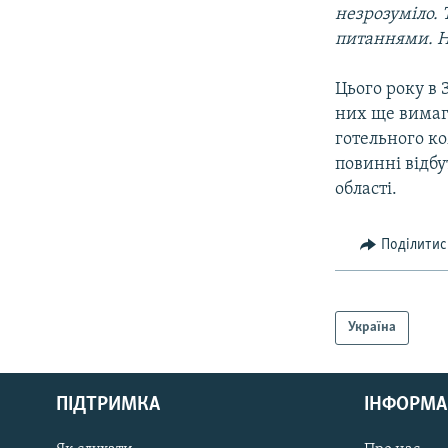
незрозуміло. 
питаннями. Н
Цього року в 
них ще вимаг
готельного ко
повинні відб
області.
Поділитис
Україна
КРИМ РЕАЛІЇ
РУС
ПІДТРИМКА
ІНФОРМА
УКР
КТАТ