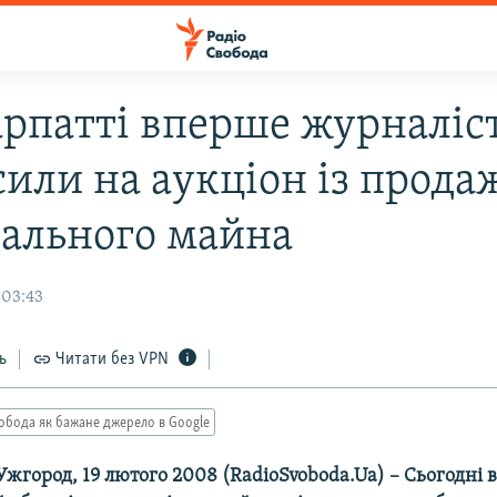
арпатті вперше журналіс
сили на аукціон із прода
ального майна
 03:43
ь
Читати без VPN
обода як бажане джерело в Google
Ужгород, 19 лютого 2008 (RadioSvoboda.Ua) – Сьогодні 