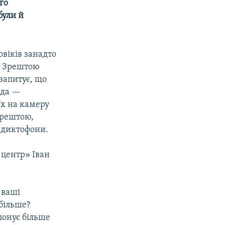
го
були й
овіків занадто
в. Зрештою
 запитує, що
ада —
їх на камеру
Зрештою,
а диктофони.
 центр» Іван
 ваші
 більше?
понує більше