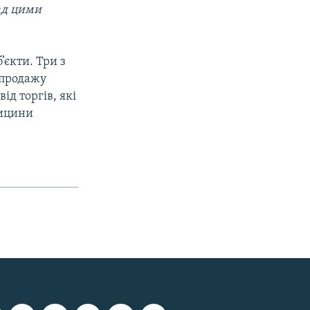
над цими
’єкти. Три з
 продажу
д торгів, які
дицини