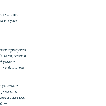
аються, що
ою й дуже
а них присутня
з зали, хоча в
і умови
 якийсь крок
омунальне
 громади,
оли в газетах
що —