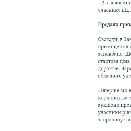
– 2 з половин
учаснику під 
Продали при
Сьогодні в За
приміщення к
занедбане. Що
стартова ціна
дорожче. Зар
обласного упр
«Вперше ми в
керівництва о
аукціони пров
учасники рівн
запропонує пе