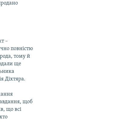
продано
кт –
чно повністю
рода, тому й
родали ще
льника
я Діхтяра.
жання
завдання, щоб
в, що всі
 хто