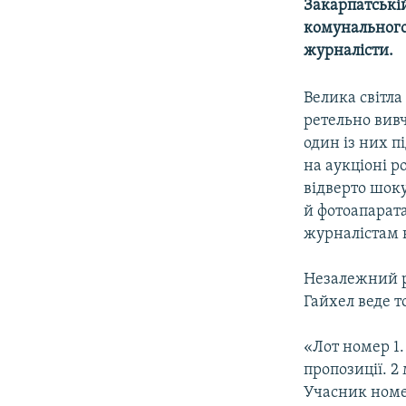
МУЛЬТИМЕДІА
Закарпатській
комунального
ФОТО
журналісти.
СПЕЦПРОЄКТИ
Велика світла
ПОДКАСТИ
ретельно вивч
один із них п
на аукціоні р
відверто шоку
й фотоапарата
журналістам н
Незалежний р
Гайхел веде т
«Лот номер 1.
пропозиції. 2
Учасник номе