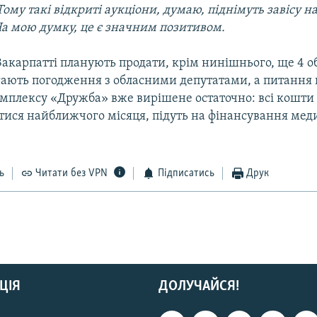
Тому такі відкриті аукціони, думаю, піднімуть завісу 
а мою думку, це є значним позитивом.
Закарпатті планують продати, крім нинішнього, ще 4 об
ають погодження з обласними депутатами, а питання
мплексу «Дружба» вже вирішене остаточно: всі кошти ві
утися найближчого місяця, підуть на фінансування ме
ь
Читати без VPN
Підписатись
Друк
ЦІЯ
ДОЛУЧАЙСЯ!