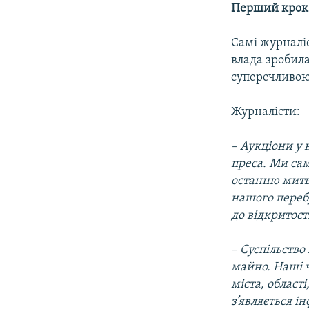
Перший крок 
Самі журналіс
влада зробил
суперечливою
Журналісти:
– Аукціони у 
преса. Ми сам
останню мить
нашого переб
до відкритості
– Суспільство
майно. Наші 
міста, області
з’являється і