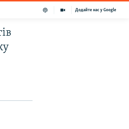
Додайте нас у Google
тів
жу
в