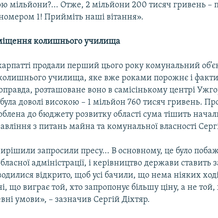
ою мільйони?... Отже, 2 мільйони 200 тисяч гривень – 
номером 1! Прийміть наші вітання».
міщення колишнього училища
карпатті продали перший цього року комунальний об’є
олишнього училища, яке вже роками порожнє і факти
правда, розташоване воно в самісінькому центрі Ужго
 була доволі високою – 1 мільйон 760 тисяч гривень. П
облена до бюджету розвитку області сума тішить нача
авління з питань майна та комунальної власності Сергі
ирішили запросили пресу... В основному, це було поба
бласної адміністрації, і керівництво держави ставить 
одилися відкрито, щоб усі бачили, що нема ніяких ході
і, що виграє той, хто запропонує більшу ціну, а не той,
вні умови», – зазначив Сергій Діхтяр.