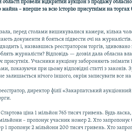
 області провели відкритий аукціон з продажу обласно
 майна – вперше за всю історію присутніми на торгах 
 зала, перед столами вишикувалися камери, кілька чол
ають документи й бояться підвести очі на журналісті
ідходить і, назвавшись реєстратором торгів, здивовано
облять журналісти? Відповідь — дозвіл дала обласна вл
є присутніх. Учасники аукціону забороняють знімати 
ми, показуючи при цьому відповідні статті з законів. 
е залишається нічого іншого, окрім записувати все н
еєстратор, директор філії «Закарпатський аукціонний
орги.
 Стартова ціна 1 мільйон 765 тисяч гривень. Будь ласка,
 мільйони – пропонує учасник номер 2. Хто запропонує
р 1 пропонує 2 мільйони 200 тисяч гривень. Хто запро