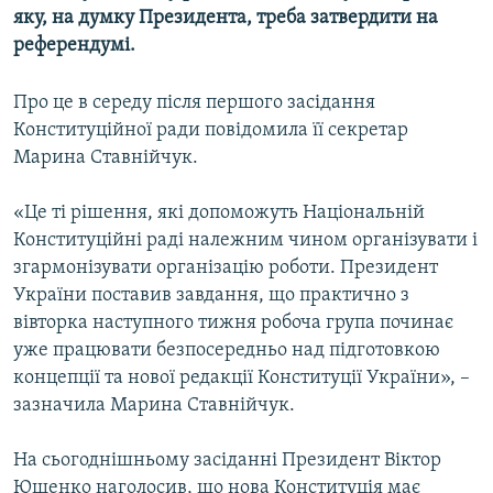
яку, на думку Президента, треба затвердити на
МУЛЬТИМЕДІА
референдумі.
ФОТО
СПЕЦПРОЄКТИ
Про це в середу після першого засідання
Конституційної ради повідомила її секретар
ПОДКАСТИ
Марина Ставнійчук.
КРИМ РЕАЛІЇ
«Це ті рішення, які допоможуть Національній
РУС
Конституційні раді належним чином організувати і
УКР
згармонізувати організацію роботи. Президент
України поставив завдання, що практично з
КТАТ
вівторка наступного тижня робоча група починає
уже працювати безпосередньо над підготовкою
ДОЛУЧАЙСЯ!
концепції та нової редакції Конституції України», –
зазначила Марина Ставнійчук.
На сьогоднішньому засіданні Президент Віктор
Ющенко наголосив, що нова Конституція має