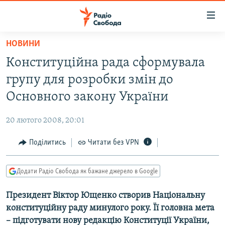
Доступність
посилання
Перейти
НОВИНИ
до
РАДІО СВОБОДА – 70 РОКІВ
Конституційна рада сформувала
основного
ВСЕ ЗА ДОБУ
матеріалу
групу для розробки змін до
СТАТТІ
Перейти
Основного закону України
до
ВІЙНА
ПОЛІТИКА
основної
20 лютого 2008, 20:01
РОСІЙСЬКА «ФІЛЬТРАЦІЯ»
ЕКОНОМІКА
навігації
Перейти
Поділитись
Читати без VPN
ДОНБАС.РЕАЛІЇ
СУСПІЛЬСТВО
до
КРИМ.РЕАЛІЇ
КУЛЬТУРА
пошуку
Додати Радіо Свобода як бажане джерело в Google
ТИ ЯК?
СПОРТ
Президент Віктор Ющенко створив Національну
СХЕМИ
УКРАЇНА
конституційну раду минулого року. Її головна мета
КИТАЙ.ВИКЛИКИ
СВІТ
– підготувати нову редакцію Конституції України,