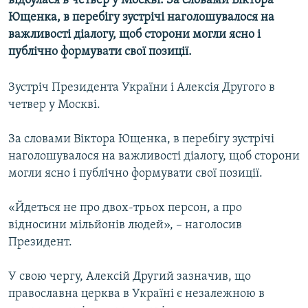
відбулася в четвер у Москві. За словами Віктора
МУЛЬТИМЕДІА
Ющенка, в перебігу зустрічі наголошувалося на
важливості діалогу, щоб сторони могли ясно і
ФОТО
публічно формувати свої позиції.
СПЕЦПРОЄКТИ
ПОДКАСТИ
Зустріч Президента України і Алексія Другого в
четвер у Москві.
КРИМ РЕАЛІЇ
За словами Віктора Ющенка, в перебігу зустрічі
РУС
наголошувалося на важливості діалогу, щоб сторони
УКР
могли ясно і публічно формувати свої позиції.
КТАТ
«Йдеться не про двох-трьох персон, а про
відносини мільйонів людей», – наголосив
ДОЛУЧАЙСЯ!
Президент.
У свою чергу, Алексій Другий зазначив, що
православна церква в Україні є незалежною в