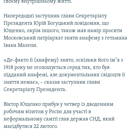
своєму внутрішньому житті.
Усі сайти RFE/RL
Напередодні заступник глави Секретаріату
Президента Юрій Богуцький повідомив, що
Ющенко, окрім іншого, також мав намір просити
Московський патріархат зняти анафему з гетьмана
Івана Мазепи.
«Де-факто її (анафему) знято, оскільки його ім''я з
1918 року не оголошується серед тих, хто був
підданий анафемі, але документальних свідоцтв її
зняття немає», – сказав заступник глави
Секретаріату Президента.
Віктор Ющенко прибув у четвер із дводенним
робочим візитом у Росію для участі в
неформальному саміті глав держав СНД, який
маєідбутися 22 лютого.