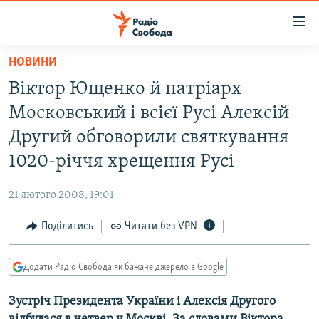
Доступність
посилання
Перейти
НОВИНИ
до
РАДІО СВОБОДА – 70 РОКІВ
Віктор Ющенко й патріарх
основного
ВСЕ ЗА ДОБУ
матеріалу
Московський і всієї Русі Алексій
СТАТТІ
Перейти
Другий обговорили святкування
до
ВІЙНА
ПОЛІТИКА
1020-річчя хрещення Русі
основної
РОСІЙСЬКА «ФІЛЬТРАЦІЯ»
ЕКОНОМІКА
навігації
21 лютого 2008, 19:01
Перейти
ДОНБАС.РЕАЛІЇ
СУСПІЛЬСТВО
до
Поділитись
Читати без VPN
КРИМ.РЕАЛІЇ
КУЛЬТУРА
пошуку
ТИ ЯК?
СПОРТ
Додати Радіо Свобода як бажане джерело в Google
СХЕМИ
УКРАЇНА
Зустріч Президента України і Алексія Другого
КИТАЙ.ВИКЛИКИ
СВІТ