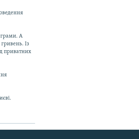
роведення
ограми. А
 гривень. Із
iд приватних
ння
иєві.