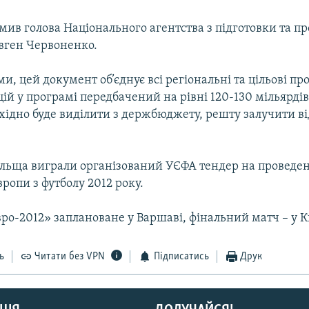
мив голова Нацiонального агентства з пiдготовки та п
вген Червоненко.
ми, цей документ об’єднує всi регiональнi та цiльовi пр
цiй у програмi передбачений на рiвнi 120-130 мільярдів
хiдно буде видiлити з держбюджету, решту залучити в
ольща виграли організований УЄФА тендер на проведе
ропи з футболу 2012 року.
ро-2012» заплановане у Варшаві, фінальний матч – у К
ь
Читати без VPN
Підписатись
Друк