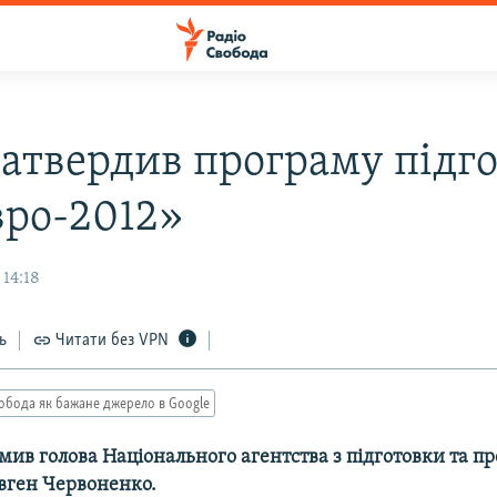
затвердив програму пiдг
вро-2012»
 14:18
ь
Читати без VPN
обода як бажане джерело в Google
мив голова Нацiонального агентства з пiдготовки та п
вген Червоненко.