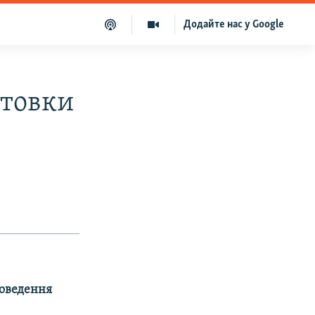
Додайте нас у Google
отовки
роведення