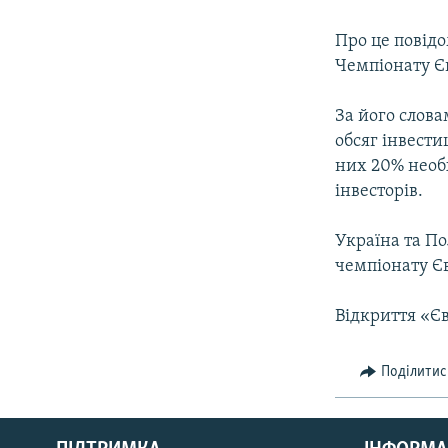
МУЛЬТИМЕДІА
ФОТО
Про це повiдо
Чемпіонату Є
СПЕЦПРОЄКТИ
ПОДКАСТИ
За його слова
обсяг iнвести
них 20% необ
iнвесторiв.
Україна та П
чемпіонату Єв
Відкриття «Єв
Поділитис
КРИМ РЕАЛІЇ
РУС