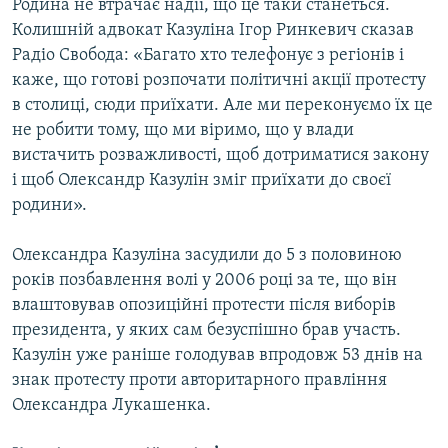
Родина не втрачає надії, що це таки станеться.
Колишній адвокат Казуліна Ігор Ринкевич сказав
Радіо Свобода: «Багато хто телефонує з регіонів і
каже, що готові розпочати політичні акції протесту
в столиці, сюди приїхати. Але ми переконуємо їх це
не робити тому, що ми віримо, що у влади
вистачить розважливості, щоб дотриматися закону
і щоб Олександр Казулін зміг приїхати до своєї
родини».
Олександра Казуліна засудили до 5 з половиною
років позбавлення волі у 2006 році за те, що він
влаштовував опозиційні протести після виборів
президента, у яких сам безуспішно брав участь.
Казулін уже раніше голодував впродовж 53 днів на
знак протесту проти авторитарного правління
Олександра Лукашенка.