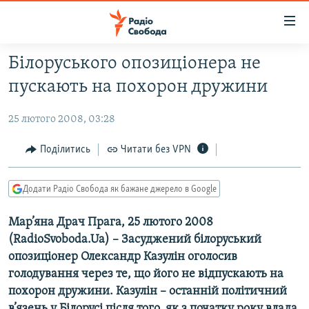
Доступність
посилання
Перейти
Білоруського опозиціонера не
до
РАДІО СВОБОДА – 70 РОКІВ
пускають на похорон дружини
основного
ВСЕ ЗА ДОБУ
матеріалу
25 лютого 2008, 03:28
СТАТТІ
Перейти
до
ВІЙНА
ПОЛІТИКА
Поділитись
Читати без VPN
основної
РОСІЙСЬКА «ФІЛЬТРАЦІЯ»
ЕКОНОМІКА
навігації
Додати Радіо Свобода як бажане джерело в Google
Перейти
ДОНБАС.РЕАЛІЇ
СУСПІЛЬСТВО
до
Мар’яна Драч Прага, 25 лютого 2008
КРИМ.РЕАЛІЇ
КУЛЬТУРА
пошуку
(RadioSvoboda.Ua) – Засуджений білоруський
ТИ ЯК?
СПОРТ
опозиціонер Олександр Казулін оголосив
СХЕМИ
УКРАЇНА
голодування через те, що його не відпускають на
похорон дружини. Казулін – останній політичний
КИТАЙ.ВИКЛИКИ
СВІТ
в’язень у Білорусі після того, як з початку року влада