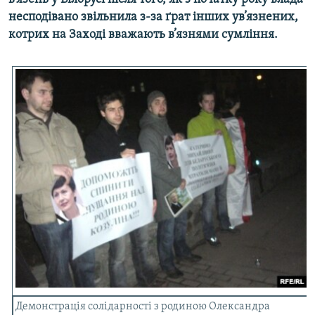
МУЛЬТИМЕДІА
несподівано звільнила з-за ґрат інших ув’язнених,
котрих на Заході вважають в’язнями сумління.
ФОТО
СПЕЦПРОЄКТИ
ПОДКАСТИ
КРИМ РЕАЛІЇ
РУС
УКР
КТАТ
ДОЛУЧАЙСЯ!
Демонстрація солідарності з родиною Олександра