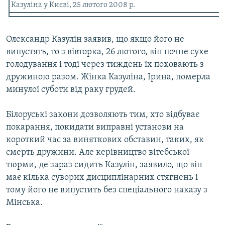
Казуліна у Києві, 25 лютого 2008 р.
Усі сайти RFE/RL
Олександр Казулін заявив, що якщо його не
випустять, то з вівторка, 26 лютого, він почне сухе
голодування і тоді через тиждень їх поховають з
дружиною разом. Жінка Казуліна, Ірина, померла
минулої суботи від раку грудей.
Білоруські закони дозволяють тим, хто відбуває
покарання, покидати виправні установи на
короткий час за виняткових обставин, таких, як
смерть дружини. Але керівництво вітебської
тюрми, де зараз сидить Казулін, заявило, що він
має кілька суворих дисциплінарних стягнень і
тому його не випустить без спеціального наказу з
Мінська.