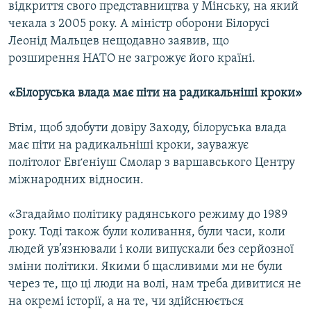
відкриття свого представництва у Мінську, на який
чекала з 2005 року. А міністр оборони Білорусі
Леонід Мальцев нещодавно заявив, що
розширення НАТО не загрожує його країні.
«Білоруська влада має піти на радикальніші кроки»
Втім, щоб здобути довіру Заходу, білоруська влада
має піти на радикальніші кроки, зауважує
політолог Евґеніуш Смолар з варшавського Центру
міжнародних відносин.
«Згадаймо політику радянського режиму до 1989
року. Тоді також були коливання, були часи, коли
людей ув’язнювали і коли випускали без серйозної
зміни політики. Якими б щасливими ми не були
через те, що ці люди на волі, нам треба дивитися не
на окремі історії, а на те, чи здійснюється