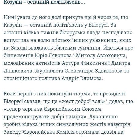
Козулін – останній політв’язень...
Нині увага до його долі прикута ще й через те, що
Казулін — останній політв’язень у Білорусі. За
останні кілька тижнів білоруська влада несподівано
випустила на волю шістьох інших ув’язнених, яких
на Заході вважають в’язнями сумління. Йдеться про
бізнесменів Юрія Лявонова і Миколу Автоховича,
молодіжних активістів Артура Фінкевича і Дмитра
Дашкевича, журналіста Олександра Здвижкова та
опозиційного політика Андрія Климова.
Коли перші з них покинули тюрми, то президент
Білорусі сказав, що це «жест доброї волі» і додав, що
«тепер черга за Європейським Союзом
продемонструвати добрі наміри». Лукашенко
зробив кілька інших символічних жестів назустріч
Заходу. Європейська Комісія отримала дозвіл на