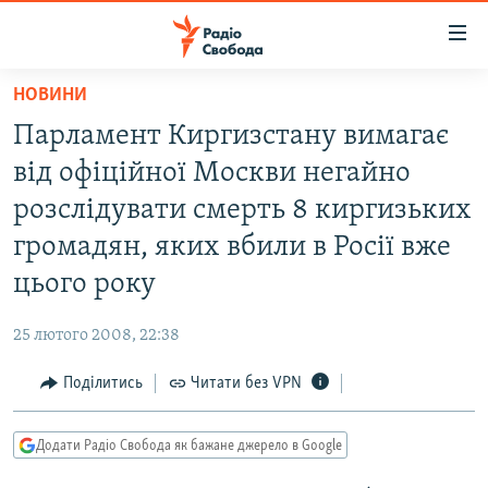
Доступність
посилання
Перейти
НОВИНИ
до
РАДІО СВОБОДА – 70 РОКІВ
Парламент Киргизстану вимагає
основного
ВСЕ ЗА ДОБУ
матеріалу
від офіційної Москви негайно
СТАТТІ
Перейти
розслідувати смерть 8 киргизьких
до
ВІЙНА
ПОЛІТИКА
громадян, яких вбили в Росії вже
основної
РОСІЙСЬКА «ФІЛЬТРАЦІЯ»
ЕКОНОМІКА
навігації
цього року
Перейти
ДОНБАС.РЕАЛІЇ
СУСПІЛЬСТВО
до
25 лютого 2008, 22:38
КРИМ.РЕАЛІЇ
КУЛЬТУРА
пошуку
Поділитись
Читати без VPN
ТИ ЯК?
СПОРТ
СХЕМИ
УКРАЇНА
Додати Радіо Свобода як бажане джерело в Google
КИТАЙ.ВИКЛИКИ
СВІТ