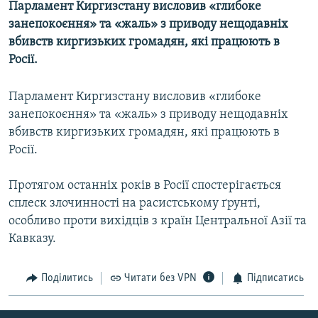
Парламент Киргизстану висловив «глибоке
МУЛЬТИМЕДІА
занепокоєння» та «жаль» з приводу нещодавніх
ФОТО
вбивств киргизьких громадян, які працюють в
Росії.
СПЕЦПРОЄКТИ
ПОДКАСТИ
Парламент Киргизстану висловив «глибоке
занепокоєння» та «жаль» з приводу нещодавніх
КРИМ РЕАЛІЇ
вбивств киргизьких громадян, які працюють в
РУС
Росії.
УКР
Протягом останніх років в Росії спостерігається
КТАТ
сплеск злочинності на расистському ґрунті,
особливо проти вихідців з країн Центральної Азії та
ДОЛУЧАЙСЯ!
Кавказу.
Поділитись
Читати без VPN
Підписатись