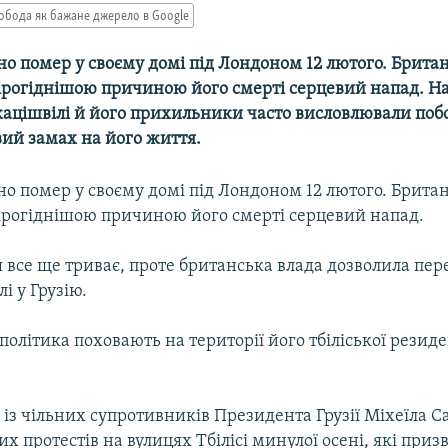
обода як бажане джерело в Google
но помер у своєму домі під Лондоном 12 лютого. Британ
ірогіднішою причиною його смерті серцевий напад. Н
кацішвілі й його прихильники часто висловлювали по
ий замах на його життя.
но помер у своєму домі під Лондоном 12 лютого. Британ
ірогіднішою причиною його смерті серцевий напад.
 все ще триває, проте британська влада дозволила пере
і у Грузію.
політика поховають на території його тбіліської резиде
 із чільних супротивників Президента Грузії Міхеїла Са
х протестів на вулицях Тбілісі минулої осені, які приз