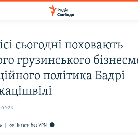
ісі сьогодні поховають
ого грузинського бізнесм
ційного політика Бадрі
кацішвілі
 09:36
ь
Читати без VPN