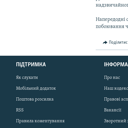
надзвичайного
Напередодні 
побоювання ч
Поділитис
КРИМ РЕАЛІЇ
РУС
ПІДТРИМКА
ІНФОРМА
УКР
КТАТ
Як слухати
Про нас
Мобільний додаток
Наш кодек
ДОЛУЧАЙСЯ!
Поштова розсилка
Правові ас
RSS
Вакансії
Правила коментування
Зворотний 