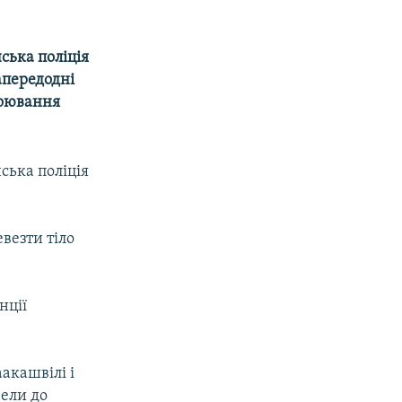
ська поліція
апередодні
боювання
ська поліція
везти тіло
нції
акашвілі і
вели до