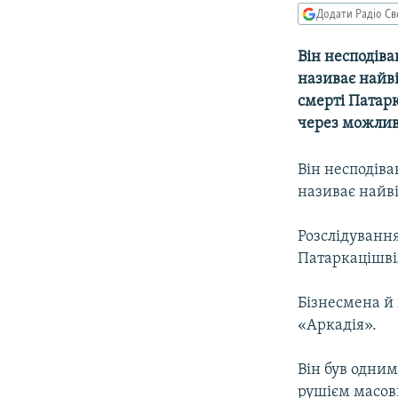
МУЛЬТИМЕДІА
Додати Радіо Св
ФОТО
Він несподіва
СПЕЦПРОЄКТИ
називає найв
ПОДКАСТИ
смерті Патар
через можлив
Він несподіва
називає найв
Розслідування
Патаркацішвіл
Бізнесмена й 
«Аркадія».
Він був одним
рушієм масови