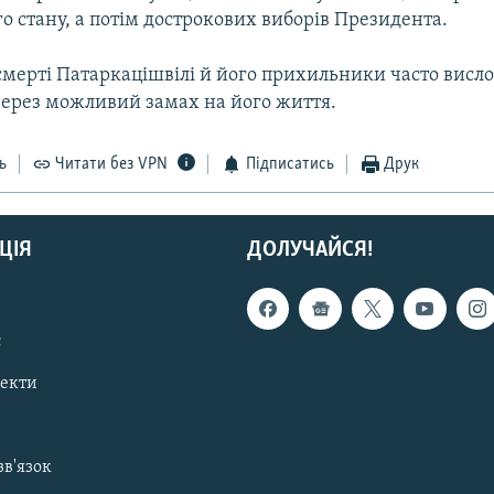
 стану, а потім дострокових виборів Президента.
смерті Патаркацішвілі й його прихильники часто висл
ерез можливий замах на його життя.
ь
Читати без VPN
Підписатись
Друк
ЦІЯ
ДОЛУЧАЙСЯ!
с
пекти
зв'язок