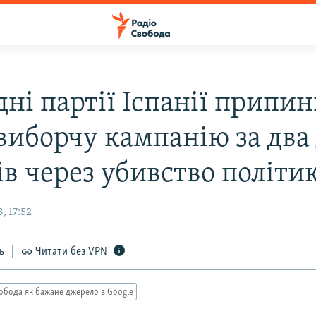
дні партії Іспанії припи
виборчу кампанію за два 
ів через убивство політи
, 17:52
ь
Читати без VPN
обода як бажане джерело в Google