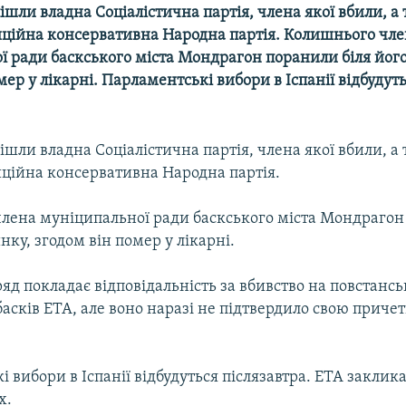
ішли владна Соціалістична партія, члена якої вбили, а
иційна консервативна Народна партія. Колишнього чл
ї ради баскського міста Мондрагон поранили біля його
мер у лікарні. Парламентські вибори в Іспанії відбудут
ішли владна Соціалістична партія, члена якої вбили, а
иційна консервативна Народна партія.
лена муніципальної ради баскського міста Мондраго
инку, згодом він помер у лікарні.
яд покладає відповідальність за вбивство на повстансь
асків ЕТА, але воно наразі не підтвердило свою причет
 вибори в Іспанії відбудуться післязавтра. ЕТА заклика
х.