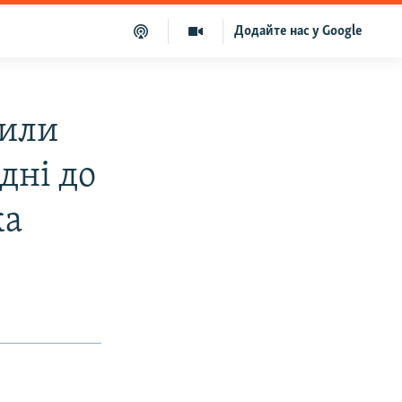
Додайте нас у Google
нили
дні до
ка