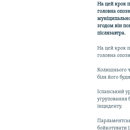
МУЛЬТИМЕДІА
На цей крок п
ФОТО
головна опоз
муніципально
СПЕЦПРОЄКТИ
згодом він по
ПОДКАСТИ
післязавтра.
На цей крок п
головна опоз
Колишнього ч
біля його буд
Іспанський ур
угруповання б
інциденту.
Парламентські
бойкотувати ї