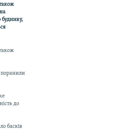
 також
ена
 будинку,
ься
 також
н поранили
ке
ність до
ло басків