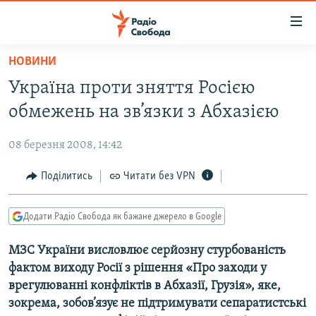
Доступність
посилання
Перейти
НОВИНИ
до
РАДІО СВОБОДА – 70 РОКІВ
Україна проти зняття Росією
основного
ВСЕ ЗА ДОБУ
матеріалу
обмежень на зв’язки з Абхазією
СТАТТІ
Перейти
до
08 березня 2008, 14:42
ВІЙНА
ПОЛІТИКА
основної
РОСІЙСЬКА «ФІЛЬТРАЦІЯ»
Поділитись
Читати без VPN
ЕКОНОМІКА
навігації
Перейти
ДОНБАС.РЕАЛІЇ
СУСПІЛЬСТВО
до
Додати Радіо Свобода як бажане джерело в Google
КРИМ.РЕАЛІЇ
КУЛЬТУРА
пошуку
МЗС України висловлює серйозну стурбованість
ТИ ЯК?
СПОРТ
фактом виходу Росії з рішення «Про заходи у
СХЕМИ
УКРАЇНА
врегулюванні конфліктів в Абхазії, Грузія», яке,
зокрема, зобов’язує не підтримувати сепаратистські
КИТАЙ.ВИКЛИКИ
СВІТ