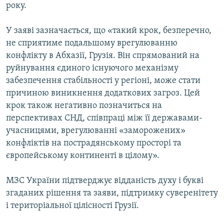
року.
Усі сайти RFE/RL
У заяві зазначається, що «такий крок, безперечно,
не сприятиме подальшому врегулюванню
конфлікту в Абхазії, Грузія. Він спрямований на
руйнування єдиного існуючого механізму
забезпечення стабільності у регіоні, може стати
причиною виникнення додаткових загроз. Цей
крок також негативно позначиться на
перспективах СНД, співпраці між її державами-
учасницями, врегулюванні «заморожених»
конфліктів на пострадянському просторі та
європейському континенті в цілому».
МЗС України підтверджує відданість духу і букві
згаданих рішення та заяви, підтримку суверенітету
і територіальної цілісності Грузії.