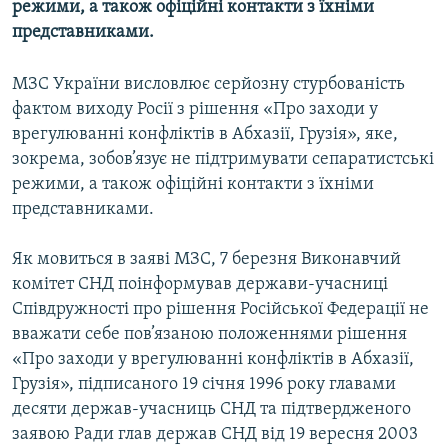
режими, а також офіційні контакти з їхніми
МУЛЬТИМЕДІА
представниками.
ФОТО
МЗС України висловлює серйозну стурбованість
СПЕЦПРОЄКТИ
фактом виходу Росії з рішення «Про заходи у
ПОДКАСТИ
врегулюванні конфліктів в Абхазії, Грузія», яке,
зокрема, зобов’язує не підтримувати сепаратистські
КРИМ РЕАЛІЇ
режими, а також офіційні контакти з їхніми
РУС
представниками.
УКР
Як мовиться в заяві МЗС, 7 березня Виконавчий
КТАТ
комітет СНД поінформував держави-учасниці
Співдружності про рішення Російської Федерації не
ДОЛУЧАЙСЯ!
вважати себе пов’язаною положеннями рішення
«Про заходи у врегулюванні конфліктів в Абхазії,
Грузія», підписаного 19 січня 1996 року главами
десяти держав-учасниць СНД та підтвердженого
заявою Ради глав держав СНД від 19 вересня 2003