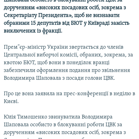
Шаповала особисто в блокуваннi роботи ЦВК за
МУЛЬТИМЕДІА
дорученням «високих посадових осiб, зокрема з
Секретарiату Президента», щоб не визнавати
ФОТО
обраними 15 депутатiв вiд БЮТ у Київрадi замiсть
СПЕЦПРОЄКТИ
виключених iз фракцiї.
ПОДКАСТИ
Прем''єр-міністр України звертається до членiв
Центральної виборчої комiсiї, обраних, зокрема, за
КРИМ РЕАЛІЇ
квотою БЮТ, щоб вони в понедiлок вранцi
РУС
забезпечили оформлення подання про звільнення
УКР
Володимира Шаповала з посади голови ЦВК.
КТАТ
Про це вона заявила на прес-конференцiї в недiлю в
Києвi.
ДОЛУЧАЙСЯ!
Юлія Тимошенко звинуватила Володимира
Шаповала особисто в блокуваннi роботи ЦВК за
дорученням «високих посадових осiб, зокрема з