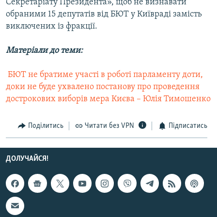
Секретарiату Президента», щоб не визнавати
Усі сайти RFE/RL
обраними 15 депутатiв вiд БЮТ у Київрадi замiсть
виключених iз фракцiї.
Матеріали до теми:
 БЮТ не братиме участі в роботі парламенту доти,
доки не буде ухвалено постанову про проведення
дострокових виборів мера Києва – Юлія Тимошенко
Поділитись
Читати без VPN
Підписатись
ДОЛУЧАЙСЯ!