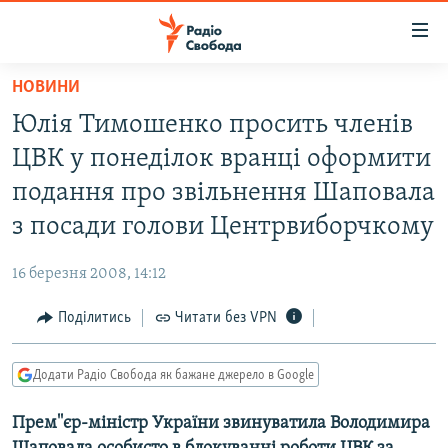
Доступність
посилання
Перейти
НОВИНИ
до
РАДІО СВОБОДА – 70 РОКІВ
Юлія Тимошенко просить членiв
основного
ВСЕ ЗА ДОБУ
матеріалу
ЦВК у понедiлок вранцi оформити
СТАТТІ
Перейти
подання про звiльнення Шаповала
до
ВІЙНА
ПОЛІТИКА
з посади голови Центрвиборчкому
основної
РОСІЙСЬКА «ФІЛЬТРАЦІЯ»
ЕКОНОМІКА
навігації
16 березня 2008, 14:12
Перейти
ДОНБАС.РЕАЛІЇ
СУСПІЛЬСТВО
до
Поділитись
Читати без VPN
КРИМ.РЕАЛІЇ
КУЛЬТУРА
пошуку
ТИ ЯК?
СПОРТ
Додати Радіо Свобода як бажане джерело в Google
СХЕМИ
УКРАЇНА
Прем''єр-міністр України звинуватила Володимира
КИТАЙ.ВИКЛИКИ
СВІТ