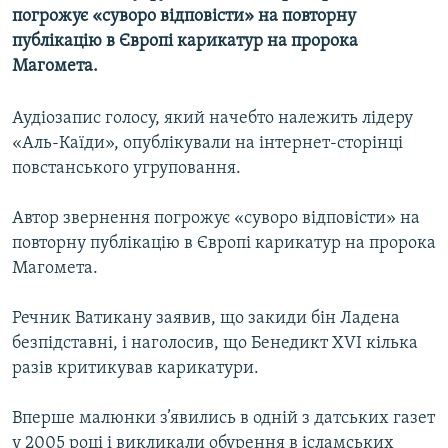
погрожує «суворо відповісти» на повторну
МУЛЬТИМЕДІА
публікацію в Європі карикатур на пророка
ФОТО
Магомета.
СПЕЦПРОЄКТИ
Аудіозапис голосу, який начебто належить лідеру
ПОДКАСТИ
«Аль-Каїди», опублікували на інтернет-сторінці
повстанського угруповання.
КРИМ РЕАЛІЇ
РУС
Автор звернення погрожує «суворо відповісти» на
УКР
повторну публікацію в Європі карикатур на пророка
Магомета.
КТАТ
Речник Ватикану заявив, що закиди бін Ладена
ДОЛУЧАЙСЯ!
безпідставні, і наголосив, що Бенедикт XVI кілька
разів критикував карикатури.
Вперше малюнки з’явились в одній з датських газет
у 2005 році і викликали обурення в ісламських