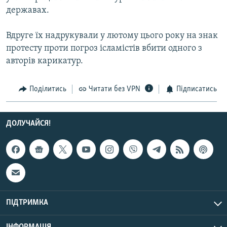
Усі сайти RFE/RL
державах.
Вдруге їх надрукували у лютому цього року на знак
протесту проти погроз ісламістів вбити одного з
авторів карикатур.
Поділитись
Читати без VPN
Підписатись
ДОЛУЧАЙСЯ!
ПІДТРИМКА
ІНФОРМАЦІЯ