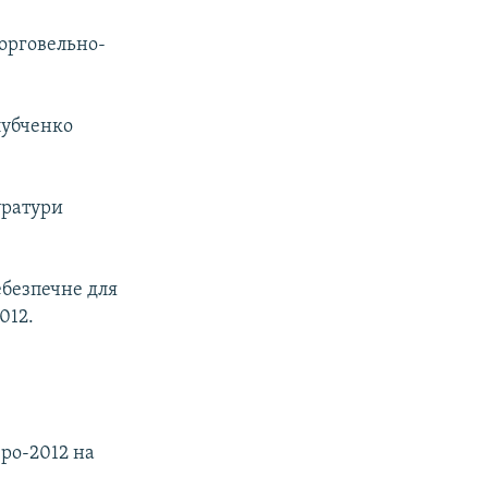
торговельно-
лубченко
уратури
ебезпечне для
012.
вро-2012 на