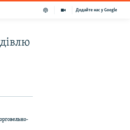
Додайте нас у Google
удівлю
торговельно-