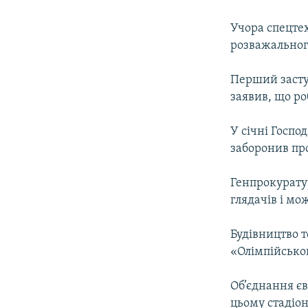
МУЛЬТИМЕДІА
ФОТО
Учора спецтех
розважальног
СПЕЦПРОЄКТИ
ПОДКАСТИ
Перший засту
заявив, що ро
У січні Госпо
заборонив пр
Генпрокурату
глядачів і м
Будівництво 
«Олімпійсько
Об’єднання єв
цьому стадіо