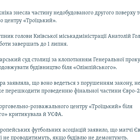
ніка знесла частину недобудованого другого поверху 
о центру «Троїцький».
пник голови Київської міськадміністрації Анатолій Го
боти завершать до 1 липня.
дарський суд столиці за клопотанням Генеральної прок
одовжувати будівництво біля «Олімпійського».
ра заявляла, що воно ведеться з порушенням закону, н
оже перешкодити проведенню фінальної частини Євро-2
торговельно-розважального центру «Троїцький» біля
го» критикувала й УЄФА.
ропейських футбольних асоціацій заявило, що матчі Є
ні не проводитимуть, якщо будівлю не демонтують.