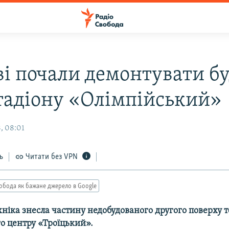
ві почали демонтувати б
стадіону «Олімпійський»
, 08:01
ь
Читати без VPN
обода як бажане джерело в Google
ніка знесла частину недобудованого другого поверху 
о центру «Троїцький».