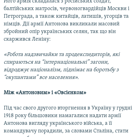
Його армія складалася з російських солдат,
Усі сайти RFE/RL
балтійських матросів, червоногвардійців Москви і
Петрограда, а також китайців, латишів, угорців та
німців. Дії армії Антонова викликали масовий
збройний опір українських селян, так що він
скаржився Леніну:
«Робота надзвичайки та продекспедиторів, які
спираються на “інтернаціональні” загони,
відроджує націоналізм, піднімає на боротьбу з
“окупантами” все населення».
Між «Антоновим» і «Овсієнком»
Під час свого другого вторгнення в Україну у грудні
1918 року більшовики намагалися надати армії
Антонова вигляду українського війська, а її
командувачу порадили, за словами Сталіна, стати