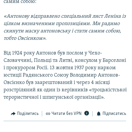
самим собою:
«Антонову відправлено спеціальний лист Леніна із
цілком визначеними пропозиціями. Ми радимо
скинути маску антоновську і стати самим собою,
тобто Овсієнком».
Від 1924 року Антонов був послом у Чехо-
Словаччині, Польщі та Литві, консулом у Барселоні
і прокурором Росії. 13 жовтня 1937 року нарком
юстиції Радянського Союзу Володимир Антонов-
Овсієнко був заарештований і через 4 місяці
розстріляний як один із керівників «троцькістської
терористичної і шпигунської організації».
Поділитись
Читати без VPN
Підписатись