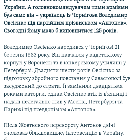
МУЛЬТИМЕДІА
України. А головнокомандувачем тими арміями
був саме він – українець із Чернігова Володимир
ФОТО
Овсієнко під партійним прізвиськом «Антонов».
СПЕЦПРОЄКТИ
Сьогодні йому мало б виповнитися 125 років.
ПОДКАСТИ
Володимир Овсієнко народився у Чернігові 21
березня 1883 року. Він навчався у кадетському
КРИМ РЕАЛІЇ
корпусі у Воронежі та в юнкерському училищі у
РУС
Петербурзі. Двадцяти шести років Овсієнко за
УКР
підготовку збройного повстання у Севастополі був
засуджений до страти. Її замінили двадцятьма
КТАТ
роками каторги, однак Овсієнко втік із в’язниці і
надалі нелегально жив у Москві, Петербурзі та
ДОЛУЧАЙСЯ!
Парижі під псевдонімом «Антонов».
Після Жовтневого перевороту Антонов двічі
очолював більшовицьку інтервенцію в Україну.