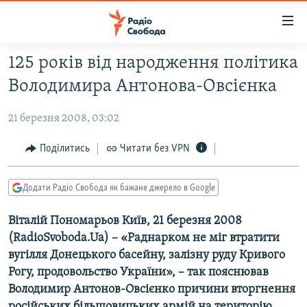
Доступність
посилання
Перейти
125 років від народження політика
до
РАДІО СВОБОДА – 70 РОКІВ
Володимира Антонова-Овсієнка
основного
ВСЕ ЗА ДОБУ
матеріалу
21 березня 2008, 03:02
СТАТТІ
Перейти
до
ВІЙНА
ПОЛІТИКА
Поділитись
Читати без VPN
основної
РОСІЙСЬКА «ФІЛЬТРАЦІЯ»
ЕКОНОМІКА
навігації
Додати Радіо Свобода як бажане джерело в Google
Перейти
ДОНБАС.РЕАЛІЇ
СУСПІЛЬСТВО
до
Віталій Пономарьов Київ, 21 березня 2008
КРИМ.РЕАЛІЇ
КУЛЬТУРА
пошуку
(RadioSvoboda.Ua) – «Раднарком не міг втратити
ТИ ЯК?
СПОРТ
вугілля Донецького басейну, залізну руду Кривого
СХЕМИ
УКРАЇНА
Рогу, продовольство України», – так пояснював
Володимир Антонов-Овсієнко причини вторгнення
КИТАЙ.ВИКЛИКИ
СВІТ
російських більшовицьких армій на територію