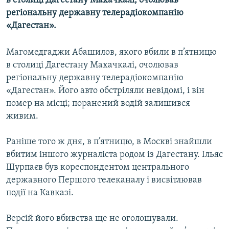
в столиці Дагестану Махачкалі, очолював
МУЛЬТИМЕДІА
регіональну державну телерадіокомпанію
«Дагестан».
ФОТО
СПЕЦПРОЄКТИ
Магомедгаджи Абашилов, якого вбили в п’ятницю
ПОДКАСТИ
в столиці Дагестану Махачкалі, очолював
регіональну державну телерадіокомпанію
«Дагестан». Його авто обстріляли невідомі, і він
КРИМ РЕАЛІЇ
помер на місці; поранений водій залишився
РУС
живим.
УКР
Раніше того ж дня, в п’ятницю, в Москві знайшли
КТАТ
вбитим іншого журналіста родом із Дагестану. Ільяс
Шурпаєв був кореспондентом центрального
ДОЛУЧАЙСЯ!
державного Першого телеканалу і висвітлював
події на Кавказі.
Версій його вбивства ще не оголошували.