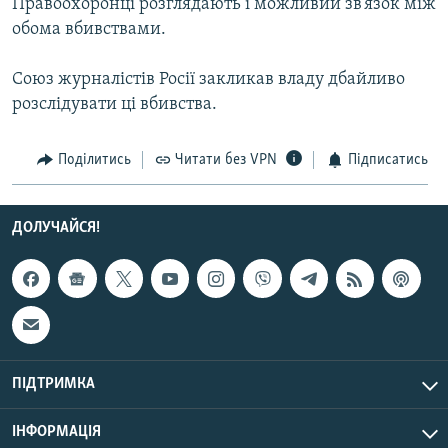
Правоохоронці розглядають і можливий зв’язок між
Усі сайти RFE/RL
обома вбивствами.
Союз журналістів Росії закликав владу дбайливо
розслідувати ці вбивства.
Поділитись
Читати без VPN
Підписатись
ДОЛУЧАЙСЯ!
ПІДТРИМКА
ІНФОРМАЦІЯ