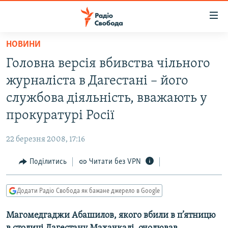
Доступність
посилання
Перейти
НОВИНИ
до
РАДІО СВОБОДА – 70 РОКІВ
Головна версія вбивства чільного
основного
ВСЕ ЗА ДОБУ
матеріалу
журналіста в Дагестані – його
СТАТТІ
Перейти
службова діяльність, вважають у
до
ВІЙНА
ПОЛІТИКА
прокуратурі Росії
основної
РОСІЙСЬКА «ФІЛЬТРАЦІЯ»
ЕКОНОМІКА
навігації
22 березня 2008, 17:16
Перейти
ДОНБАС.РЕАЛІЇ
СУСПІЛЬСТВО
до
Поділитись
Читати без VPN
КРИМ.РЕАЛІЇ
КУЛЬТУРА
пошуку
ТИ ЯК?
СПОРТ
Додати Радіо Свобода як бажане джерело в Google
СХЕМИ
УКРАЇНА
Магомедгаджи Абашилов, якого вбили в п’ятницю
КИТАЙ.ВИКЛИКИ
СВІТ