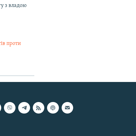
гу з владою
тів проти