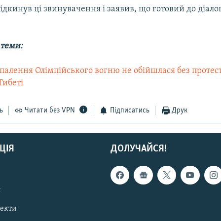
дкинув ці звинувачення і заявив, що готовий до діало
 теми:
апалення Олімпійського вогню не обійшлася без протес
Тибеті
ь
Читати без VPN
Підписатись
Друк
ЦІЯ
ДОЛУЧАЙСЯ!
с
пекти