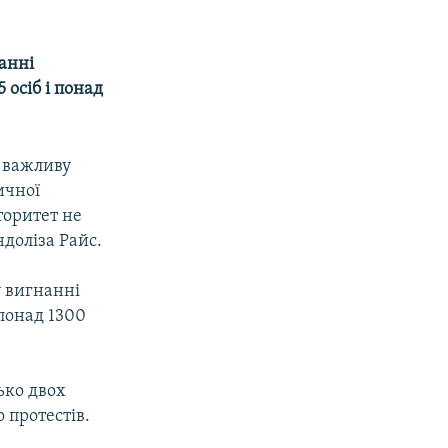
нанні
 осіб і понад
и важливу
ичної
торитет не
ндоліза Райс.
у вигнанні
 понад 1300
ько двох
 протестів.