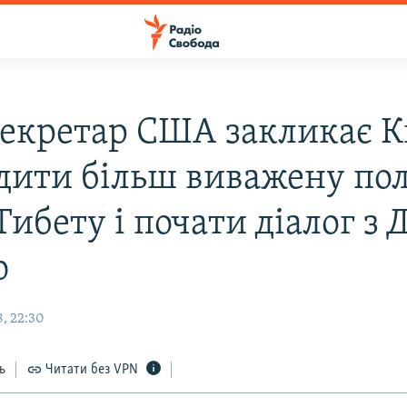
екретар США закликає К
дити більш виважену по
ибету і почати діалог з 
ю
, 22:30
ь
Читати без VPN