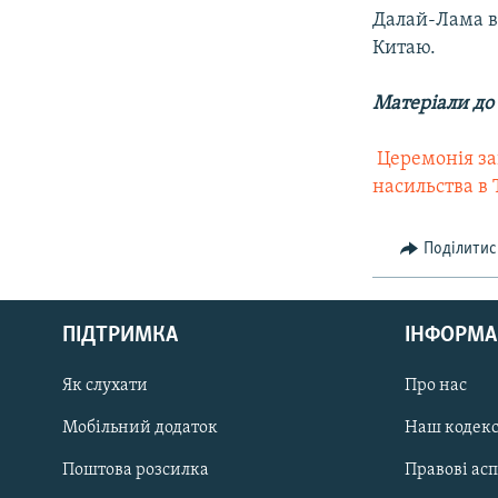
Далай-Лама ві
Китаю.
Матеріали до
 Церемонія з
насильства в 
Поділитис
КРИМ РЕАЛІЇ
РУС
ПІДТРИМКА
ІНФОРМА
УКР
КТАТ
Як слухати
Про нас
Мобільний додаток
Наш кодек
ДОЛУЧАЙСЯ!
Поштова розсилка
Правові ас