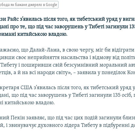
обода як бажане джерело в Google
зи Райс з’явилась після того, як тибетський уряд у виг
ні про те, що під час заворушень у Тибеті загинули 135
тримані китайською владою.
жаємо, що Далай-Лама, в свою чергу, міг би відіграт
дивши своє неприйняття насильства і відмову від політ
 Тибету і поширивши свій безсумнівний моральний ав
тців, а й на всі народи світу», – заявила у понеділок Ко
ретаря США з’явилась після того, як тибетський уряд 
ні, що під час заворушень у Тибеті загинули 135 осіб,
ні китайською владою.
йний Пекін заявляє, що під час цих подій загинули близ
й, і звинувачує духовного лідера Тибету в підбуренні до