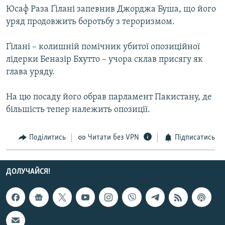
Юсаф Раза Ґілані запевнив Джорджа Буша, що його
МУЛЬТИМЕДІА
уряд продовжить боротьбу з тероризмом.
ФОТО
СПЕЦПРОЄКТИ
Ґілані – колишній помічник убитої опозиційної
лідерки Беназір Бхутто – учора склав присягу як
ПОДКАСТИ
глава уряду.
КРИМ РЕАЛІЇ
На цю посаду його обрав парламент Пакистану, де
РУС
більшість тепер належить опозиції.
УКР
Поділитись
Читати без VPN
Підписатись
КТАТ
ДОЛУЧАЙСЯ!
ДОЛУЧАЙСЯ!