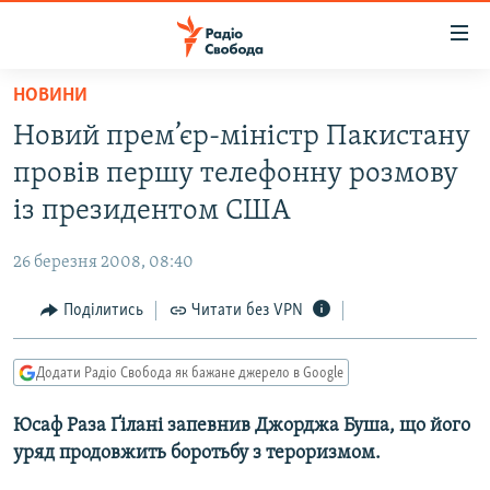
Доступність
посилання
Перейти
НОВИНИ
до
РАДІО СВОБОДА – 70 РОКІВ
Новий прем’єр-міністр Пакистану
основного
ВСЕ ЗА ДОБУ
матеріалу
провів першу телефонну розмову
СТАТТІ
Перейти
із президентом США
до
ВІЙНА
ПОЛІТИКА
основної
26 березня 2008, 08:40
РОСІЙСЬКА «ФІЛЬТРАЦІЯ»
ЕКОНОМІКА
навігації
Перейти
Поділитись
Читати без VPN
ДОНБАС.РЕАЛІЇ
СУСПІЛЬСТВО
до
КРИМ.РЕАЛІЇ
КУЛЬТУРА
пошуку
Додати Радіо Свобода як бажане джерело в Google
ТИ ЯК?
СПОРТ
Юсаф Раза Ґілані запевнив Джорджа Буша, що його
СХЕМИ
УКРАЇНА
уряд продовжить боротьбу з тероризмом.
КИТАЙ.ВИКЛИКИ
СВІТ