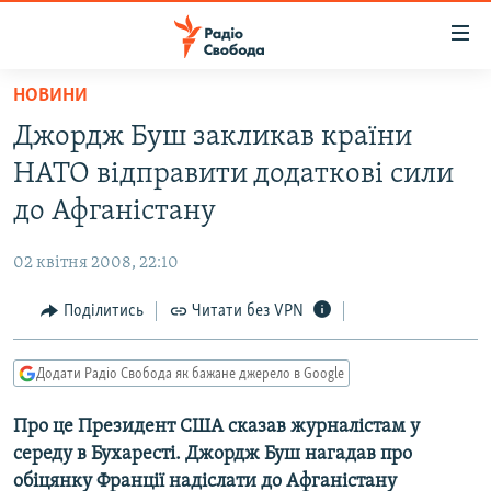
Доступність
посилання
Перейти
НОВИНИ
до
РАДІО СВОБОДА – 70 РОКІВ
Джордж Буш закликав країни
основного
ВСЕ ЗА ДОБУ
матеріалу
НАТО відправити додаткові сили
СТАТТІ
Перейти
до Афганістану
до
ВІЙНА
ПОЛІТИКА
основної
02 квітня 2008, 22:10
РОСІЙСЬКА «ФІЛЬТРАЦІЯ»
ЕКОНОМІКА
навігації
Перейти
Поділитись
Читати без VPN
ДОНБАС.РЕАЛІЇ
СУСПІЛЬСТВО
до
КРИМ.РЕАЛІЇ
КУЛЬТУРА
пошуку
Додати Радіо Свобода як бажане джерело в Google
ТИ ЯК?
СПОРТ
Про це Президент США сказав журналістам у
СХЕМИ
УКРАЇНА
середу в Бухаресті. Джордж Буш нагадав про
КИТАЙ.ВИКЛИКИ
СВІТ
обіцянку Франції надіслати до Афганістану