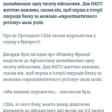
щонайменше одну тисячу військових. Для НАТО
МУЛЬТИМЕДІА
життєво важливо, сказав він, щоб перша в історії
ФОТО
операція блоку за межами «євроатлантичного
СПЕЦПРОЄКТИ
регіону» мала успіх.
ПОДКАСТИ
Про це Президент США сказав журналістам у
середу в Бухаресті.
КРИМ РЕАЛІЇ
РУС
Джордж Буш нагадав про обіцянку Франції
УКР
надіслати до Афганістану щонайменше одну
тисячу військових. Для НАТО життєво важливо,
КТАТ
сказав він, щоб перша в історії операція блоку за
межами «євроатлантичного регіону» мала успіх.
ДОЛУЧАЙСЯ!
«Ми повинні перемогти», – наголосив Буш.
США, зі свого боку, мають намір додатково
відрядити до Афганістану цієї весни ще 3,2 тисячі