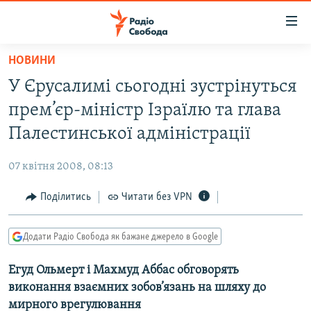
Доступність
посилання
Перейти
НОВИНИ
до
РАДІО СВОБОДА – 70 РОКІВ
У Єрусалимі сьогодні зустрінуться
основного
ВСЕ ЗА ДОБУ
матеріалу
прем’єр-міністр Ізраїлю та глава
СТАТТІ
Перейти
Палестинської адміністрації
до
ВІЙНА
ПОЛІТИКА
основної
07 квітня 2008, 08:13
РОСІЙСЬКА «ФІЛЬТРАЦІЯ»
ЕКОНОМІКА
навігації
Перейти
Поділитись
Читати без VPN
ДОНБАС.РЕАЛІЇ
СУСПІЛЬСТВО
до
КРИМ.РЕАЛІЇ
КУЛЬТУРА
пошуку
Додати Радіо Свобода як бажане джерело в Google
ТИ ЯК?
СПОРТ
Егуд Ольмерт і Махмуд Аббас обговорять
СХЕМИ
УКРАЇНА
виконання взаємних зобов’язань на шляху до
КИТАЙ.ВИКЛИКИ
СВІТ
мирного врегулювання