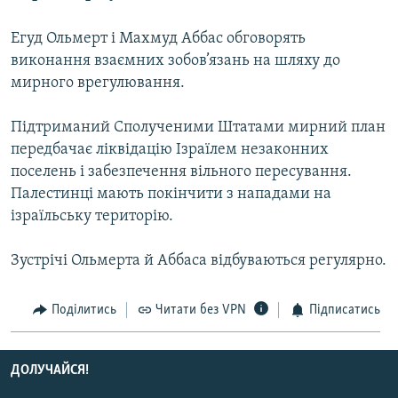
МУЛЬТИМЕДІА
Егуд Ольмерт і Махмуд Аббас обговорять
ФОТО
виконання взаємних зобов’язань на шляху до
СПЕЦПРОЄКТИ
мирного врегулювання.
ПОДКАСТИ
Підтриманий Сполученими Штатами мирний план
передбачає ліквідацію Ізраїлем незаконних
КРИМ РЕАЛІЇ
поселень і забезпечення вільного пересування.
РУС
Палестинці мають покінчити з нападами на
УКР
ізраїльську територію.
КТАТ
Зустрічі Ольмерта й Аббаса відбуваються регулярно.
ДОЛУЧАЙСЯ!
Поділитись
Читати без VPN
Підписатись
ДОЛУЧАЙСЯ!