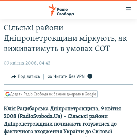
Доступність
посилання
Перейти
Сільські райони
до
РАДІО СВОБОДА – 70 РОКІВ
Дніпропетровщини міркують, як
основного
ВСЕ ЗА ДОБУ
матеріалу
виживатимуть в умовах СОТ
СТАТТІ
Перейти
до
09 квітня 2008, 04:43
ВІЙНА
ПОЛІТИКА
основної
РОСІЙСЬКА «ФІЛЬТРАЦІЯ»
Поділитись
Читати без VPN
ЕКОНОМІКА
навігації
Перейти
ДОНБАС.РЕАЛІЇ
СУСПІЛЬСТВО
до
Додати Радіо Свобода як бажане джерело в Google
КРИМ.РЕАЛІЇ
КУЛЬТУРА
пошуку
Юлія Рацибарська Дніпропетровщина, 9 квітня
ТИ ЯК?
СПОРТ
2008 (RadioSvoboda.Ua) – Сільські райони
СХЕМИ
УКРАЇНА
Дніпропетровщини починають готуватися до
КИТАЙ.ВИКЛИКИ
фактичного входження України до Світової
СВІТ