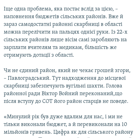
Іще одна проблема, яка постає вслід за цією, –
наповнення бюджетів сільських районів. Вже й
зараз самодостатні районні скарбниці в області
можна перелічити на пальцях однієї руки. Із 22-х
сільських районів лише вісім самі заробляють на
зарплати вчителям та медикам, більшість же
отримують дотації з області.
Чи не єдиний район, який не чекає грошей згори,
– Павлоградський. Тут надходження до місцевої
скарбниці забезпечують вугільні шахти. Голова
районної ради Віктор Войний переконаний,що
після вступу до СОТ його район старців не поведе.
«Минулий рік був дуже вдалим для нас, і ми не
тільки виконали бюджет, а й перевиконали на 10
мільйонів гривень. Цифра як для сільського району