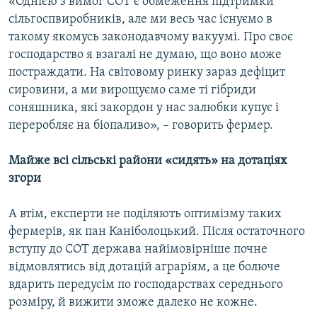
«Однією з вимог СОТ є обмеження підтримки
сільгоспвиробників, але ми весь час існуємо в
такому якомусь законодавчому вакуумі. Про своє
господарство я взагалі не думаю, що воно може
постраждати. На світовому ринку зараз дефіцит
сировини, а ми вирощуємо саме ті гібриди
соняшника, які закордон у нас залюбки купує і
переробляє на біопаливо», – говорить фермер.
Майже всі сільські райони «сидять» на дотаціях
згори
А втім, експерти не поділяють оптимізму таких
фермерів, як пан Каніболоцький. Після остаточного
вступу до СОТ держава найімовірніше почне
відмовлятись від дотацій аграріям, а це болюче
вдарить передусім по господарствах середнього
розміру, й вижити зможе далеко не кожне.