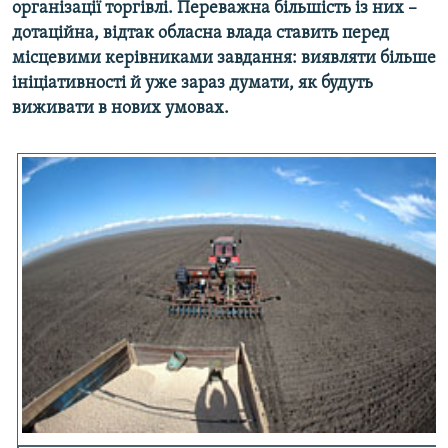
організації торгівлі. Переважна більшість із них –
МУЛЬТИМЕДІА
дотаційна, відтак обласна влада ставить перед
ФОТО
місцевими керівниками завдання: виявляти більше
ініціативності й уже зараз думати, як будуть
СПЕЦПРОЄКТИ
виживати в нових умовах.
ПОДКАСТИ
КРИМ РЕАЛІЇ
РУС
УКР
КТАТ
ДОЛУЧАЙСЯ!