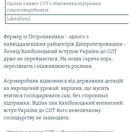
Однією з вимог СОТ є обмеження підтримки
Усі сайти RFE/RL
сільгоспвиробників
(ukrinform)
Фермер із Петропавлівки – одного з
найвіддаленіших райцентрів Дніпропетровщини –
Леонід Каніболоцький вступом України до СОТ
дуже не переймається. На полях гаряча пора,
пересівають і підживлюють рослини.
Агровиробник відмовився від державних дотацій
на вирощений урожай: вирішив, що мусить
вчитися господарювати сам, без сторонньої
підтримки. Відтак пан Каніболоцький впевнений:
вступ України до СОТ його невеличкому
господарству не зашкодить.