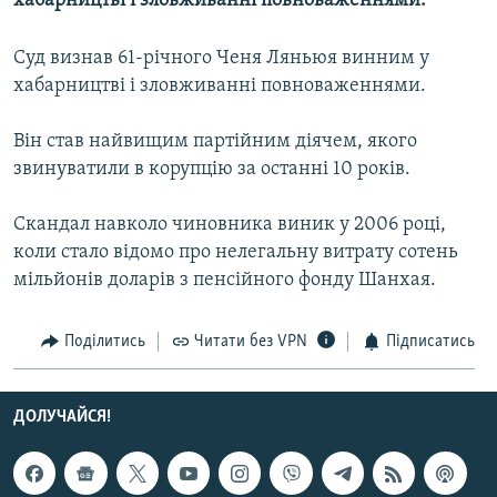
хабарництві і зловживанні повноваженнями.
МУЛЬТИМЕДІА
Суд визнав 61-річного Ченя Ляньюя винним у
ФОТО
хабарництві і зловживанні повноваженнями.
СПЕЦПРОЄКТИ
ПОДКАСТИ
Він став найвищим партійним діячем, якого
звинуватили в корупцію за останні 10 років.
КРИМ РЕАЛІЇ
Скандал навколо чиновника виник у 2006 році,
РУС
коли стало відомо про нелегальну витрату сотень
УКР
мільйонів доларів з пенсійного фонду Шанхая.
КТАТ
Поділитись
Читати без VPN
Підписатись
ДОЛУЧАЙСЯ!
ДОЛУЧАЙСЯ!