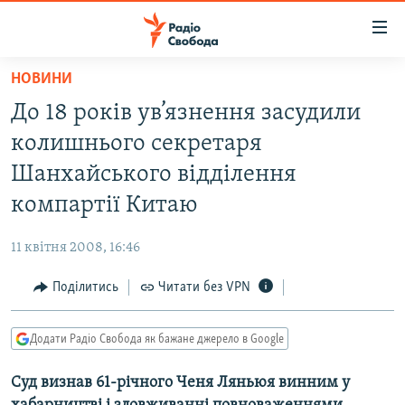
Доступність
посилання
Перейти
НОВИНИ
до
РАДІО СВОБОДА – 70 РОКІВ
До 18 років ув’язнення засудили
основного
ВСЕ ЗА ДОБУ
матеріалу
колишнього секретаря
СТАТТІ
Перейти
Шанхайського відділення
до
ВІЙНА
ПОЛІТИКА
компартії Китаю
основної
РОСІЙСЬКА «ФІЛЬТРАЦІЯ»
ЕКОНОМІКА
навігації
11 квітня 2008, 16:46
Перейти
ДОНБАС.РЕАЛІЇ
СУСПІЛЬСТВО
до
Поділитись
Читати без VPN
КРИМ.РЕАЛІЇ
КУЛЬТУРА
пошуку
ТИ ЯК?
СПОРТ
Додати Радіо Свобода як бажане джерело в Google
СХЕМИ
УКРАЇНА
Суд визнав 61-річного Ченя Ляньюя винним у
КИТАЙ.ВИКЛИКИ
СВІТ